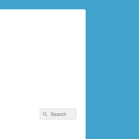
検
検
索:
索