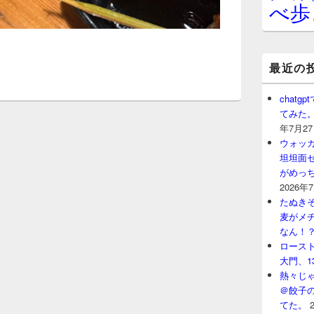
べ歩
最近の
chat
てみた
年7月2
ウォッ
坦坦面セ
がめっ
2026年
たぬきそ
麦がメ
なん！
ロースト
大門、1
熱々じゃ
＠餃子
てた。