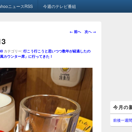
ahooニュースRSS
今週のテレビ番組
画
← 前へ
次へ →
像
13
ナ
ビ
80
カテゴリー:
行こう行こうと思いつつ数年が経過したの
ゲ
風カウンター席」に行ってきた！
ー
シ
ョ
ン
メ
今月の
イ
ン
サ
前後一週
イ
ド