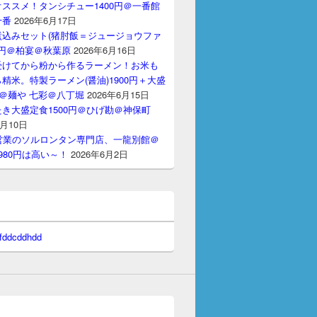
ススメ！タンシチュー1400円＠一番館
十番
2026年6月17日
煮込みセット(猪肘飯＝ジュージョウファ
00円＠柏宴＠秋葉原
2026年6月16日
受けてから粉から作るラーメン！お米も
精米。特製ラーメン(醤油)1900円＋大盛
円＠麺や 七彩＠八丁堀
2026年6月15日
き大盛定食1500円＠ひげ勘＠神保町
6月10日
間営業のソルロンタン専門店、一龍別館＠
980円は高い～！
2026年6月2日
 fddcddhdd