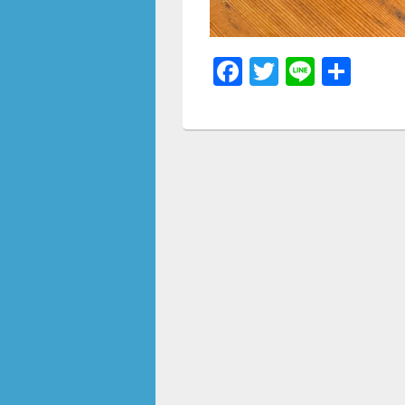
F
T
Li
共
a
wi
n
有
c
tt
e
e
er
b
o
o
k