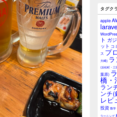
バ
ー
タグク
ウ
ィ
A
apple
ジ
larave
ェ
ッ
WordPre
ト
ト
ガジ
エ
ット
リ
コ
プ
ア
ス
ラ
大崎)
(浜松町・三
葉原)
橋・
ランチ
ンチ(
レビ
投資
数学
ラーニング