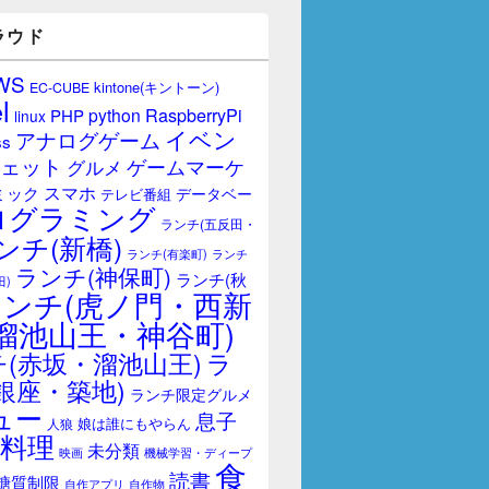
ラウド
WS
kintone(キントーン)
EC-CUBE
l
RaspberryPi
python
PHP
linux
イベン
アナログゲーム
ss
ェット
ゲームマーケ
グルメ
スマホ
ミック
データベー
テレビ番組
ログラミング
ランチ(五反田・
ンチ(新橋)
ランチ(有楽町)
ランチ
ランチ(神保町)
ランチ(秋
田)
ランチ(虎ノ門・西新
溜池山王・神谷町)
(赤坂・溜池山王)
ラ
銀座・築地)
ランチ限定グルメ
ュー
息子
娘は誰にもやらん
人狼
料理
未分類
映画
機械学習・ディープ
食
読書
糖質制限
自作アプリ
自作物