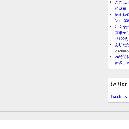
ここはオ
＠麻布
豚すね
ン)11
注文を
玄米から
り100
あじたた
2026年
24時
赤坂。1
twitter
Tweets by