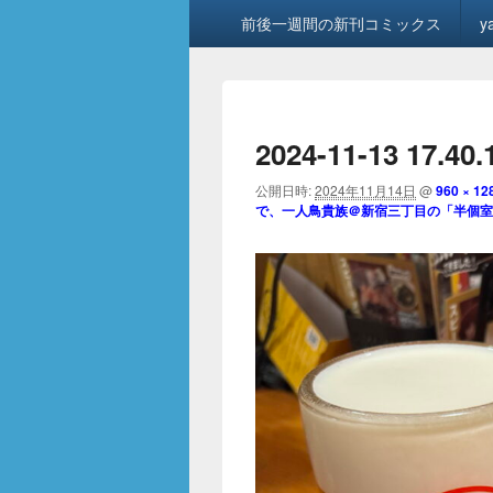
メ
前後一週間の新刊コミックス
y
イ
ン
メ
ニ
ュ
2024-11-13 17.40.
ー
公開日時:
2024年11月14日
@
960 × 12
で、一人鳥貴族＠新宿三丁目の「半個室