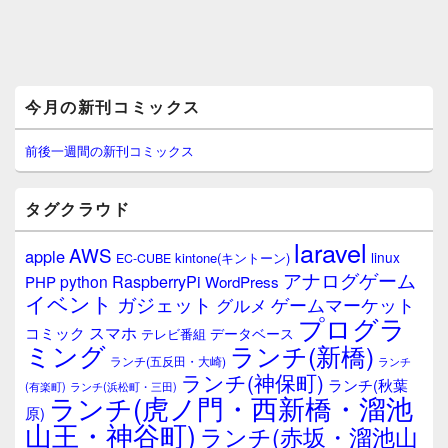
メ
今月の新刊コミックス
イ
ン
サ
前後一週間の新刊コミックス
イ
ド
バ
タグクラウド
ー
ウ
laravel
AWS
apple
ィ
linux
kintone(キントーン)
EC-CUBE
ジ
アナログゲーム
RaspberryPi
python
PHP
WordPress
ェ
イベント
ガジェット
ゲームマーケット
グルメ
ッ
プログラ
ト
スマホ
コミック
データベース
テレビ番組
エ
ミング
ランチ(新橋)
ランチ(五反田・大崎)
ランチ
リ
ランチ(神保町)
ア
ランチ(秋葉
(有楽町)
ランチ(浜松町・三田)
ランチ(虎ノ門・西新橋・溜池
原)
山王・神谷町)
ランチ(赤坂・溜池山