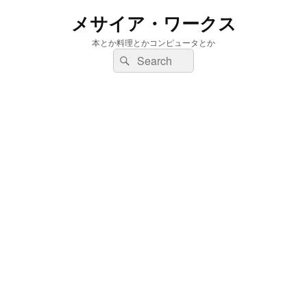
メサイア・ワークス
本とか料理とかコンピュータとか
検
検
索:
索