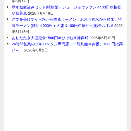
年6月17日
豚すね煮込みセット(猪肘飯＝ジュージョウファン)1100円＠柏宴
＠秋葉原
2026年6月16日
注文を受けてから粉から作るラーメン！お米も玄米から精米。特
製ラーメン(醤油)1900円＋大盛り100円＠麺や 七彩＠八丁堀
2026
年6月15日
あじたたき大盛定食1500円＠ひげ勘＠神保町
2026年6月10日
24時間営業のソルロンタン専門店、一龍別館＠赤坂。1980円は高
い～！
2026年6月2日