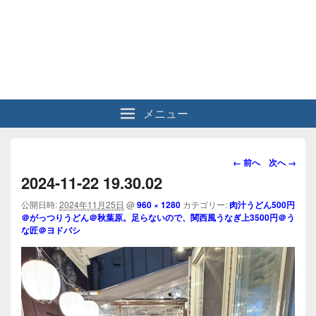
メニュー
画
← 前へ
次へ →
像
2024-11-22 19.30.02
ナ
ビ
公開日時:
2024年11月25日
@
960 × 1280
カテゴリー:
肉汁うどん500円
＠がっつりうどん＠秋葉原。足らないので、関西風うなぎ上3500円＠う
ゲ
な匠＠ヨドバシ
ー
シ
ョ
ン