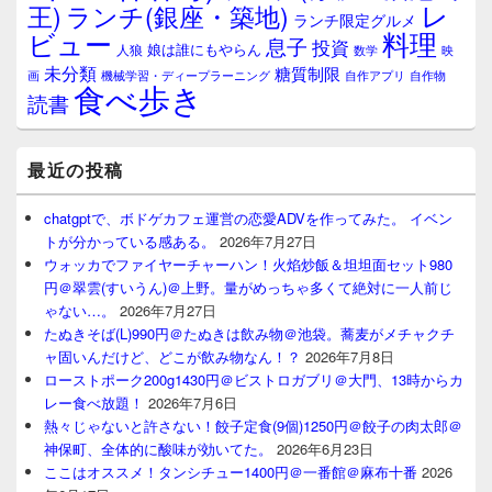
レ
王)
ランチ(銀座・築地)
ランチ限定グルメ
料理
ビュー
息子
投資
娘は誰にもやらん
人狼
数学
映
未分類
糖質制限
画
自作アプリ
自作物
機械学習・ディープラーニング
食べ歩き
読書
最近の投稿
chatgptで、ボドゲカフェ運営の恋愛ADVを作ってみた。 イベン
トが分かっている感ある。
2026年7月27日
ウォッカでファイヤーチャーハン！火焰炒飯＆坦坦面セット980
円＠翠雲(すいうん)＠上野。量がめっちゃ多くて絶対に一人前じ
ゃない…。
2026年7月27日
たぬきそば(L)990円＠たぬきは飲み物＠池袋。蕎麦がメチャクチ
ャ固いんだけど、どこが飲み物なん！？
2026年7月8日
ローストポーク200g1430円＠ビストロガブリ＠大門、13時からカ
レー食べ放題！
2026年7月6日
熱々じゃないと許さない！餃子定食(9個)1250円＠餃子の肉太郎＠
神保町、全体的に酸味が効いてた。
2026年6月23日
ここはオススメ！タンシチュー1400円＠一番館＠麻布十番
2026