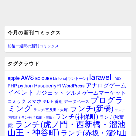
メ
今月の新刊コミックス
イ
ン
サ
前後一週間の新刊コミックス
イ
ド
バ
タグクラウド
ー
ウ
laravel
AWS
apple
ィ
linux
kintone(キントーン)
EC-CUBE
ジ
アナログゲーム
RaspberryPi
python
PHP
WordPress
ェ
イベント
ガジェット
ゲームマーケット
グルメ
ッ
プログラ
ト
スマホ
コミック
データベース
テレビ番組
エ
ミング
ランチ(新橋)
ランチ(五反田・大崎)
ランチ
リ
ランチ(神保町)
ア
ランチ(秋葉
(有楽町)
ランチ(浜松町・三田)
ランチ(虎ノ門・西新橋・溜池
原)
山王・神谷町)
ランチ(赤坂・溜池山