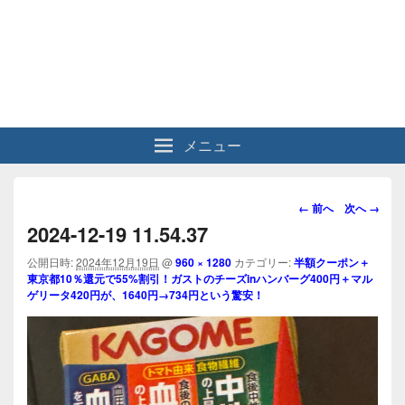
メニュー
画
← 前へ
次へ →
像
2024-12-19 11.54.37
ナ
ビ
公開日時:
2024年12月19日
@
960 × 1280
カテゴリー:
半額クーポン＋
東京都10％還元で55%割引！ガストのチーズinハンバーグ400円＋マル
ゲ
ゲリータ420円が、1640円→734円という驚安！
ー
シ
ョ
ン