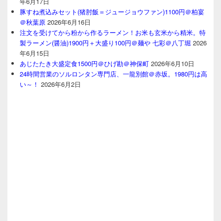
年6月17日
豚すね煮込みセット(猪肘飯＝ジュージョウファン)1100円＠柏宴
＠秋葉原
2026年6月16日
注文を受けてから粉から作るラーメン！お米も玄米から精米。特
製ラーメン(醤油)1900円＋大盛り100円＠麺や 七彩＠八丁堀
2026
年6月15日
あじたたき大盛定食1500円＠ひげ勘＠神保町
2026年6月10日
24時間営業のソルロンタン専門店、一龍別館＠赤坂。1980円は高
い～！
2026年6月2日