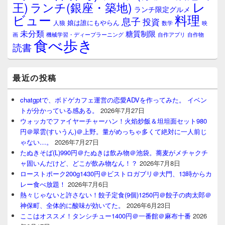
レ
王)
ランチ(銀座・築地)
ランチ限定グルメ
料理
ビュー
息子
投資
娘は誰にもやらん
人狼
数学
映
未分類
糖質制限
画
自作アプリ
自作物
機械学習・ディープラーニング
食べ歩き
読書
最近の投稿
chatgptで、ボドゲカフェ運営の恋愛ADVを作ってみた。 イベン
トが分かっている感ある。
2026年7月27日
ウォッカでファイヤーチャーハン！火焰炒飯＆坦坦面セット980
円＠翠雲(すいうん)＠上野。量がめっちゃ多くて絶対に一人前じ
ゃない…。
2026年7月27日
たぬきそば(L)990円＠たぬきは飲み物＠池袋。蕎麦がメチャクチ
ャ固いんだけど、どこが飲み物なん！？
2026年7月8日
ローストポーク200g1430円＠ビストロガブリ＠大門、13時からカ
レー食べ放題！
2026年7月6日
熱々じゃないと許さない！餃子定食(9個)1250円＠餃子の肉太郎＠
神保町、全体的に酸味が効いてた。
2026年6月23日
ここはオススメ！タンシチュー1400円＠一番館＠麻布十番
2026