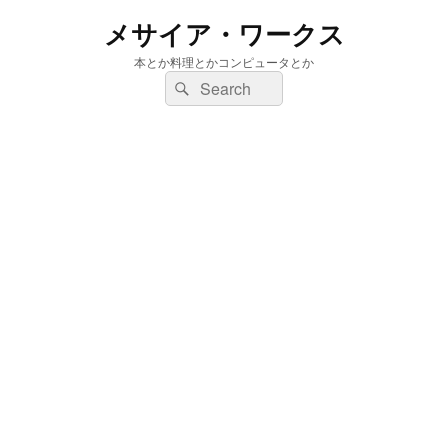
メサイア・ワークス
本とか料理とかコンピュータとか
検
検
索:
索