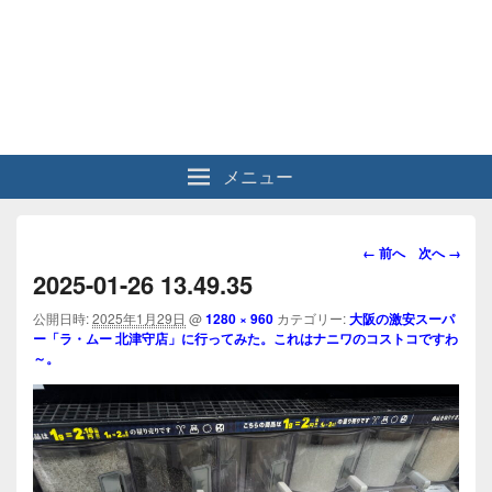
メニュー
画
← 前へ
次へ →
像
2025-01-26 13.49.35
ナ
ビ
公開日時:
2025年1月29日
@
1280 × 960
カテゴリー:
大阪の激安スーパ
ー「ラ・ムー 北津守店」に行ってみた。これはナニワのコストコですわ
ゲ
～。
ー
シ
ョ
ン