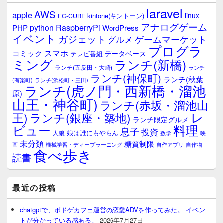
laravel
AWS
apple
linux
kintone(キントーン)
EC-CUBE
アナログゲーム
RaspberryPi
python
PHP
WordPress
イベント
ガジェット
ゲームマーケット
グルメ
プログラ
スマホ
コミック
データベース
テレビ番組
ミング
ランチ(新橋)
ランチ(五反田・大崎)
ランチ
ランチ(神保町)
ランチ(秋葉
(有楽町)
ランチ(浜松町・三田)
ランチ(虎ノ門・西新橋・溜池
原)
山王・神谷町)
ランチ(赤坂・溜池山
レ
王)
ランチ(銀座・築地)
ランチ限定グルメ
料理
ビュー
息子
投資
娘は誰にもやらん
人狼
数学
映
未分類
糖質制限
画
自作アプリ
自作物
機械学習・ディープラーニング
食べ歩き
読書
最近の投稿
chatgptで、ボドゲカフェ運営の恋愛ADVを作ってみた。 イベン
トが分かっている感ある。
2026年7月27日