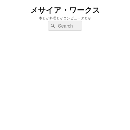
メサイア・ワークス
本とか料理とかコンピュータとか
検
検
索:
索