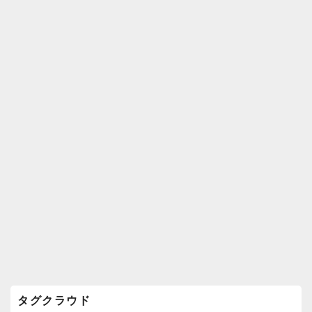
k
ウ
ィ
ジ
ェ
ッ
ト
エ
リ
ア
タグクラウド