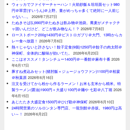
ウォッカでファイヤーチャーハン！火焰炒飯＆坦坦面セット980
円＠翠雲(すいうん)＠上野。量がめっちゃ多くて絶対に一人前じ
ゃない…。
2026年7月27日
たぬきそば(L)990円＠たぬきは飲み物＠池袋。蕎麦がメチャクチ
ャ固いんだけど、どこが飲み物なん！？
2026年7月8日
ローストポーク200g1430円＠ビストロガブリ＠大門、13時からカ
レー食べ放題！
2026年7月6日
熱々じゃないと許さない！餃子定食(9個)1250円＠餃子の肉太郎＠
神保町、全体的に酸味が効いてた。
2026年6月23日
ここはオススメ！タンシチュー1400円＠一番館＠麻布十番
2026
年6月17日
豚すね煮込みセット(猪肘飯＝ジュージョウファン)1100円＠柏宴
＠秋葉原
2026年6月16日
注文を受けてから粉から作るラーメン！お米も玄米から精米。特
製ラーメン(醤油)1900円＋大盛り100円＠麺や 七彩＠八丁堀
2026
年6月15日
あじたたき大盛定食1500円＠ひげ勘＠神保町
2026年6月10日
24時間営業のソルロンタン専門店、一龍別館＠赤坂。1980円は高
い～！
2026年6月2日