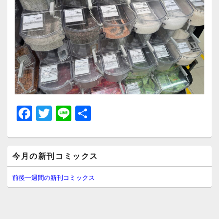
F
T
Li
共
a
wi
n
有
c
tt
e
メ
e
er
今月の新刊コミックス
イ
ン
b
サ
前後一週間の新刊コミックス
イ
o
ド
o
バ
ー