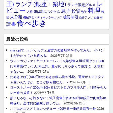
レ
王)
ランチ(銀座・築地)
ランチ限定グルメ
料理
ビュー
息子
投資
娘は誰にもやらん
人狼
数学
映
未分類
糖質制限
画
自作アプリ
自作物
機械学習・ディープラーニング
食べ歩き
読書
最近の投稿
chatgptで、ボドゲカフェ運営の恋愛ADVを作ってみた。 イベン
トが分かっている感ある。
2026年7月27日
ウォッカでファイヤーチャーハン！火焰炒飯＆坦坦面セット980
円＠翠雲(すいうん)＠上野。量がめっちゃ多くて絶対に一人前じ
ゃない…。
2026年7月27日
たぬきそば(L)990円＠たぬきは飲み物＠池袋。蕎麦がメチャクチ
ャ固いんだけど、どこが飲み物なん！？
2026年7月8日
ローストポーク200g1430円＠ビストロガブリ＠大門、13時からカ
レー食べ放題！
2026年7月6日
熱々じゃないと許さない！餃子定食(9個)1250円＠餃子の肉太郎＠
神保町、全体的に酸味が効いてた。
2026年6月23日
ここはオススメ！タンシチュー1400円＠一番館＠麻布十番
2026