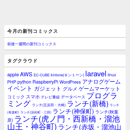
メ
今月の新刊コミックス
イ
ン
サ
前後一週間の新刊コミックス
イ
ド
バ
タグクラウド
ー
ウ
laravel
AWS
apple
ィ
linux
kintone(キントーン)
EC-CUBE
ジ
アナログゲーム
RaspberryPi
python
PHP
WordPress
ェ
イベント
ガジェット
ゲームマーケット
グルメ
ッ
プログラ
ト
スマホ
コミック
データベース
テレビ番組
エ
ミング
ランチ(新橋)
ランチ(五反田・大崎)
ランチ
リ
ランチ(神保町)
ア
ランチ(秋葉
(有楽町)
ランチ(浜松町・三田)
ランチ(虎ノ門・西新橋・溜池
原)
山王・神谷町)
ランチ(赤坂・溜池山