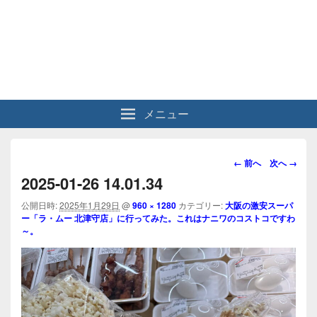
メニュー
画
← 前へ
次へ →
像
2025-01-26 14.01.34
ナ
ビ
公開日時:
2025年1月29日
@
960 × 1280
カテゴリー:
大阪の激安スーパ
ー「ラ・ムー 北津守店」に行ってみた。これはナニワのコストコですわ
ゲ
～。
ー
シ
ョ
ン