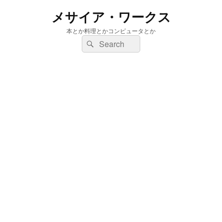
メサイア・ワークス
本とか料理とかコンピュータとか
検
検
索:
索