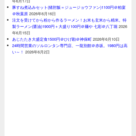
年6月17日
豚すね煮込みセット(猪肘飯＝ジュージョウファン)1100円＠柏宴
＠秋葉原
2026年6月16日
注文を受けてから粉から作るラーメン！お米も玄米から精米。特
製ラーメン(醤油)1900円＋大盛り100円＠麺や 七彩＠八丁堀
2026
年6月15日
あじたたき大盛定食1500円＠ひげ勘＠神保町
2026年6月10日
24時間営業のソルロンタン専門店、一龍別館＠赤坂。1980円は高
い～！
2026年6月2日