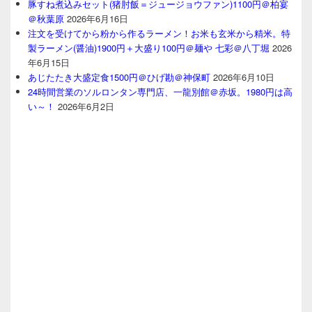
豚すね煮込みセット(猪肘飯＝ジュージョウファン)1100円＠柏宴
＠秋葉原
2026年6月16日
注文を受けてから粉から作るラーメン！お米も玄米から精米。特
製ラーメン(醤油)1900円＋大盛り100円＠麺や 七彩＠八丁堀
2026
年6月15日
あじたたき大盛定食1500円＠ひげ勘＠神保町
2026年6月10日
24時間営業のソルロンタン専門店、一龍別館＠赤坂。1980円は高
い～！
2026年6月2日