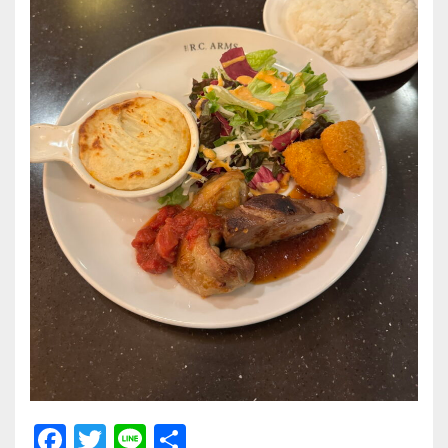
F
T
Li
共