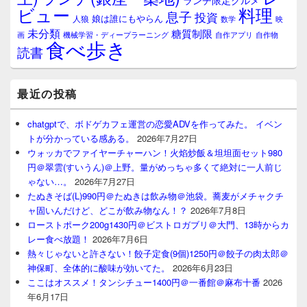
ランチ限定グルメ
料理
ビュー
息子
投資
娘は誰にもやらん
人狼
数学
映
未分類
糖質制限
画
自作アプリ
自作物
機械学習・ディープラーニング
食べ歩き
読書
最近の投稿
chatgptで、ボドゲカフェ運営の恋愛ADVを作ってみた。 イベン
トが分かっている感ある。
2026年7月27日
ウォッカでファイヤーチャーハン！火焰炒飯＆坦坦面セット980
円＠翠雲(すいうん)＠上野。量がめっちゃ多くて絶対に一人前じ
ゃない…。
2026年7月27日
たぬきそば(L)990円＠たぬきは飲み物＠池袋。蕎麦がメチャクチ
ャ固いんだけど、どこが飲み物なん！？
2026年7月8日
ローストポーク200g1430円＠ビストロガブリ＠大門、13時からカ
レー食べ放題！
2026年7月6日
熱々じゃないと許さない！餃子定食(9個)1250円＠餃子の肉太郎＠
神保町、全体的に酸味が効いてた。
2026年6月23日
ここはオススメ！タンシチュー1400円＠一番館＠麻布十番
2026
年6月17日