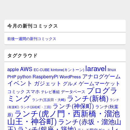
メ
今月の新刊コミックス
イ
ン
サ
前後一週間の新刊コミックス
イ
ド
バ
タグクラウド
ー
ウ
laravel
AWS
apple
ィ
linux
kintone(キントーン)
EC-CUBE
ジ
アナログゲーム
RaspberryPi
python
PHP
WordPress
ェ
イベント
ガジェット
ゲームマーケット
グルメ
ッ
プログラ
ト
スマホ
コミック
データベース
テレビ番組
エ
ミング
ランチ(新橋)
ランチ(五反田・大崎)
ランチ
リ
ランチ(神保町)
ア
ランチ(秋葉
(有楽町)
ランチ(浜松町・三田)
ランチ(虎ノ門・西新橋・溜池
原)
山王・神谷町)
ランチ(赤坂・溜池山
レ
王)
ランチ(銀座・築地)