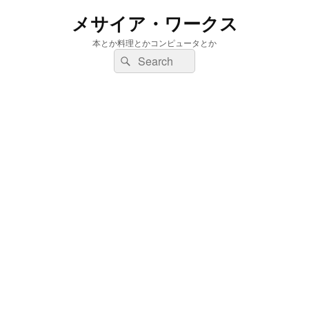
メサイア・ワークス
本とか料理とかコンピュータとか
検
検
索:
索