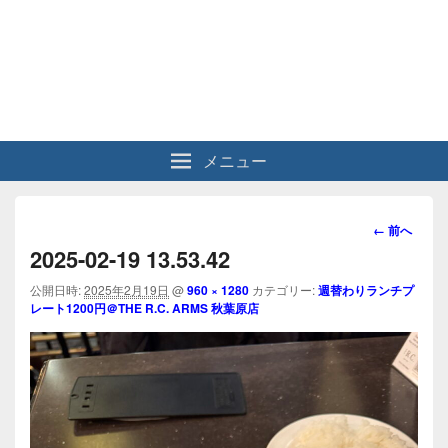
メニュー
画
← 前へ
像
2025-02-19 13.53.42
ナ
ビ
公開日時:
2025年2月19日
@
960 × 1280
カテゴリー:
週替わりランチプ
レート1200円＠THE R.C. ARMS 秋葉原店
ゲ
ー
シ
ョ
ン