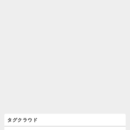
ィ
ジ
ェ
ッ
ト
エ
リ
ア
タグクラウド