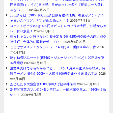
円＠翠雲(すいうん)＠上野。量がめっちゃ多くて絶対に一人前じ
ゃない…。
2026年7月27日
たぬきそば(L)990円＠たぬきは飲み物＠池袋。蕎麦がメチャクチ
ャ固いんだけど、どこが飲み物なん！？
2026年7月8日
ローストポーク200g1430円＠ビストロガブリ＠大門、13時からカ
レー食べ放題！
2026年7月6日
熱々じゃないと許さない！餃子定食(9個)1250円＠餃子の肉太郎＠
神保町、全体的に酸味が効いてた。
2026年6月23日
ここはオススメ！タンシチュー1400円＠一番館＠麻布十番
2026
年6月17日
豚すね煮込みセット(猪肘飯＝ジュージョウファン)1100円＠柏宴
＠秋葉原
2026年6月16日
注文を受けてから粉から作るラーメン！お米も玄米から精米。特
製ラーメン(醤油)1900円＋大盛り100円＠麺や 七彩＠八丁堀
2026
年6月15日
あじたたき大盛定食1500円＠ひげ勘＠神保町
2026年6月10日
24時間営業のソルロンタン専門店、一龍別館＠赤坂。1980円は高
い～！
2026年6月2日