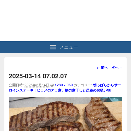
メニュー
画
← 前へ
次へ →
像
2025-03-14 07.02.07
ナ
ビ
公開日時:
2025年3月14日
@
1280 × 960
カテゴリー:
朝っぱらからサー
ロインステーキ！ヒラメのアラ煮、鯛の煮干しと昆布のお吸い物
ゲ
ー
シ
ョ
ン