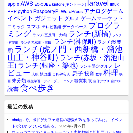
laravel
AWS
apple
linux
kintone(キントーン)
EC-CUBE
アナログゲーム
RaspberryPi
python
PHP
WordPress
イベント
ガジェット
ゲームマーケット
グルメ
プログラ
スマホ
コミック
データベース
テレビ番組
ミング
ランチ(新橋)
ランチ(五反田・大崎)
ランチ
ランチ(神保町)
ランチ(秋葉
(有楽町)
ランチ(浜松町・三田)
ランチ(虎ノ門・西新橋・溜池
原)
山王・神谷町)
ランチ(赤坂・溜池山
レ
王)
ランチ(銀座・築地)
ランチ限定グルメ
料理
ビュー
息子
投資
娘は誰にもやらん
人狼
数学
映
未分類
糖質制限
画
自作アプリ
自作物
機械学習・ディープラーニング
食べ歩き
読書
最近の投稿
chatgptで、ボドゲカフェ運営の恋愛ADVを作ってみた。 イベン
トが分かっている感ある。
2026年7月27日
ウォッカでファイヤーチャーハン！火焰炒飯＆坦坦面セット980