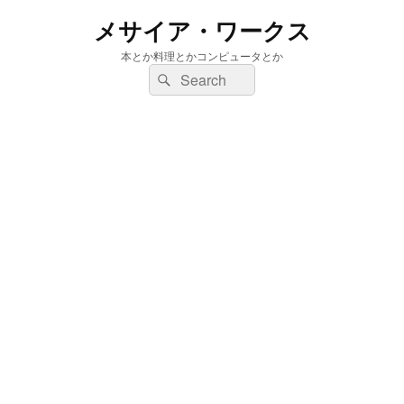
メサイア・ワークス
本とか料理とかコンピュータとか
検
検
索:
索