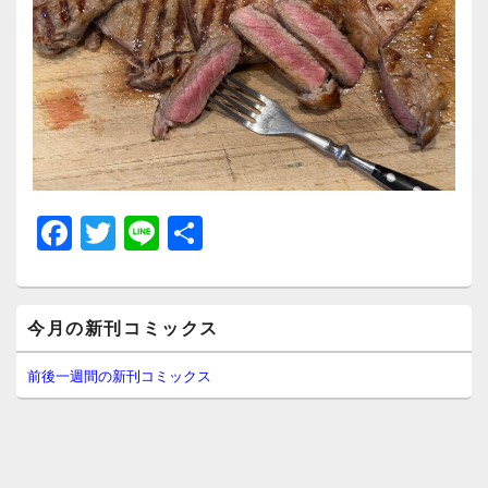
F
T
Li
共
a
wi
n
有
c
tt
e
メ
e
er
今月の新刊コミックス
イ
ン
b
サ
前後一週間の新刊コミックス
イ
o
ド
o
バ
ー
k
ウ