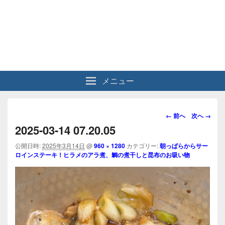
メニュー
画
← 前へ
次へ →
像
2025-03-14 07.20.05
ナ
ビ
公開日時:
2025年3月14日
@
960 × 1280
カテゴリー:
朝っぱらからサー
ロインステーキ！ヒラメのアラ煮、鯛の煮干しと昆布のお吸い物
ゲ
ー
シ
ョ
ン