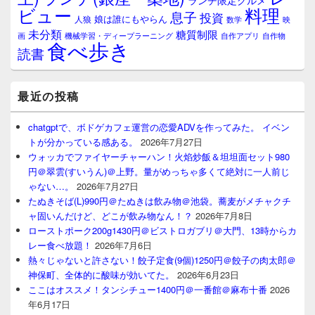
ランチ限定グルメ
料理
ビュー
息子
投資
娘は誰にもやらん
人狼
数学
映
未分類
糖質制限
画
自作アプリ
自作物
機械学習・ディープラーニング
食べ歩き
読書
最近の投稿
chatgptで、ボドゲカフェ運営の恋愛ADVを作ってみた。 イベン
トが分かっている感ある。
2026年7月27日
ウォッカでファイヤーチャーハン！火焰炒飯＆坦坦面セット980
円＠翠雲(すいうん)＠上野。量がめっちゃ多くて絶対に一人前じ
ゃない…。
2026年7月27日
たぬきそば(L)990円＠たぬきは飲み物＠池袋。蕎麦がメチャクチ
ャ固いんだけど、どこが飲み物なん！？
2026年7月8日
ローストポーク200g1430円＠ビストロガブリ＠大門、13時からカ
レー食べ放題！
2026年7月6日
熱々じゃないと許さない！餃子定食(9個)1250円＠餃子の肉太郎＠
神保町、全体的に酸味が効いてた。
2026年6月23日
ここはオススメ！タンシチュー1400円＠一番館＠麻布十番
2026
年6月17日