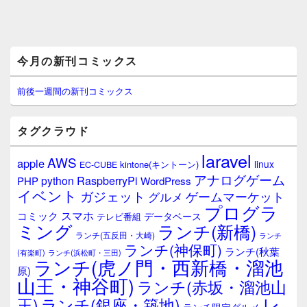
メ
今月の新刊コミックス
イ
ン
サ
前後一週間の新刊コミックス
イ
ド
バ
タグクラウド
ー
ウ
laravel
AWS
apple
ィ
linux
kintone(キントーン)
EC-CUBE
ジ
アナログゲーム
RaspberryPi
python
PHP
WordPress
ェ
イベント
ガジェット
ゲームマーケット
グルメ
ッ
プログラ
ト
スマホ
コミック
データベース
テレビ番組
エ
ミング
ランチ(新橋)
ランチ(五反田・大崎)
ランチ
リ
ランチ(神保町)
ア
ランチ(秋葉
(有楽町)
ランチ(浜松町・三田)
ランチ(虎ノ門・西新橋・溜池
原)
山王・神谷町)
ランチ(赤坂・溜池山
レ
王)
ランチ(銀座・築地)