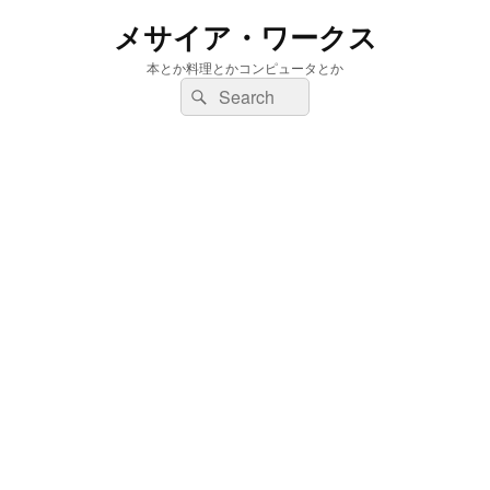
メサイア・ワークス
本とか料理とかコンピュータとか
検
検
索:
索