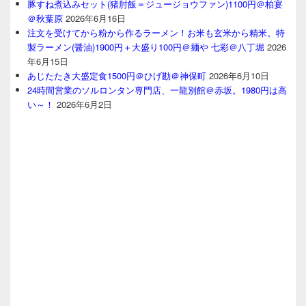
豚すね煮込みセット(猪肘飯＝ジュージョウファン)1100円＠柏宴
＠秋葉原
2026年6月16日
注文を受けてから粉から作るラーメン！お米も玄米から精米。特
製ラーメン(醤油)1900円＋大盛り100円＠麺や 七彩＠八丁堀
2026
年6月15日
あじたたき大盛定食1500円＠ひげ勘＠神保町
2026年6月10日
24時間営業のソルロンタン専門店、一龍別館＠赤坂。1980円は高
い～！
2026年6月2日