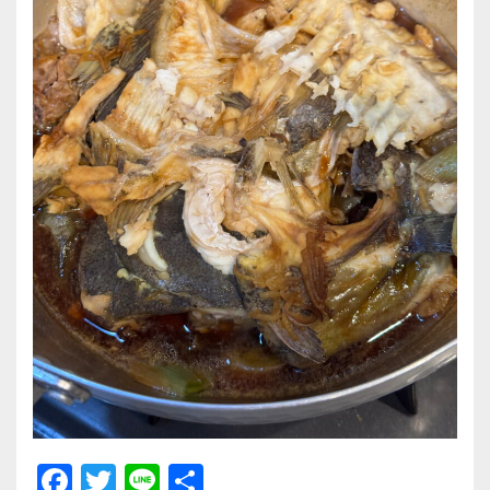
F
T
Li
共