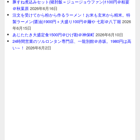
豚すね煮込みセット(猪肘飯＝ジュージョウファン)1100円＠柏宴
＠秋葉原
2026年6月16日
注文を受けてから粉から作るラーメン！お米も玄米から精米。特
製ラーメン(醤油)1900円＋大盛り100円＠麺や 七彩＠八丁堀
2026
年6月15日
あじたたき大盛定食1500円＠ひげ勘＠神保町
2026年6月10日
24時間営業のソルロンタン専門店、一龍別館＠赤坂。1980円は高
い～！
2026年6月2日