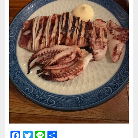
F
T
Li
共