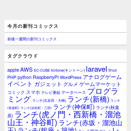
メ
今月の新刊コミックス
イ
ン
サ
前後一週間の新刊コミックス
イ
ド
バ
タグクラウド
ー
ウ
laravel
AWS
apple
ィ
linux
kintone(キントーン)
EC-CUBE
ジ
アナログゲーム
RaspberryPi
python
PHP
WordPress
ェ
イベント
ガジェット
ゲームマーケット
グルメ
ッ
プログラ
ト
スマホ
コミック
データベース
テレビ番組
エ
ミング
ランチ(新橋)
ランチ(五反田・大崎)
ランチ
リ
ランチ(神保町)
ア
ランチ(秋葉
(有楽町)
ランチ(浜松町・三田)
ランチ(虎ノ門・西新橋・溜池
原)
山王・神谷町)
ランチ(赤坂・溜池山
レ
王)
ランチ(銀座・築地)