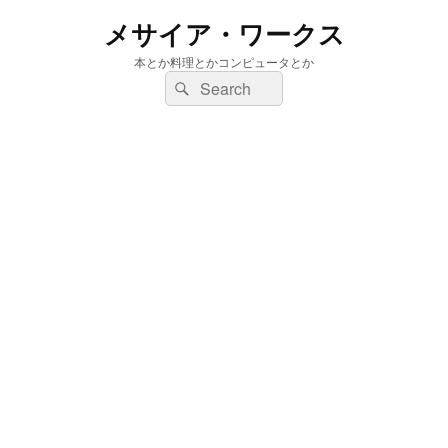
メサイア・ワークス
本とか料理とかコンピュータとか
検
検
索:
索