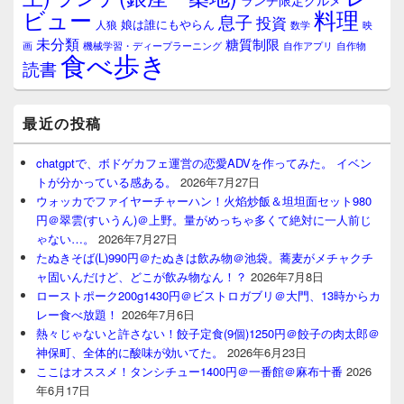
ランチ限定グルメ
料理
ビュー
息子
投資
娘は誰にもやらん
人狼
数学
映
未分類
糖質制限
画
自作アプリ
自作物
機械学習・ディープラーニング
食べ歩き
読書
最近の投稿
chatgptで、ボドゲカフェ運営の恋愛ADVを作ってみた。 イベン
トが分かっている感ある。
2026年7月27日
ウォッカでファイヤーチャーハン！火焰炒飯＆坦坦面セット980
円＠翠雲(すいうん)＠上野。量がめっちゃ多くて絶対に一人前じ
ゃない…。
2026年7月27日
たぬきそば(L)990円＠たぬきは飲み物＠池袋。蕎麦がメチャクチ
ャ固いんだけど、どこが飲み物なん！？
2026年7月8日
ローストポーク200g1430円＠ビストロガブリ＠大門、13時からカ
レー食べ放題！
2026年7月6日
熱々じゃないと許さない！餃子定食(9個)1250円＠餃子の肉太郎＠
神保町、全体的に酸味が効いてた。
2026年6月23日
ここはオススメ！タンシチュー1400円＠一番館＠麻布十番
2026
年6月17日