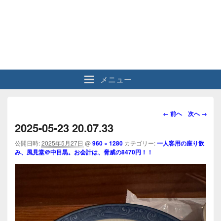
メニュー
画
← 前へ
次へ →
像
2025-05-23 20.07.33
ナ
ビ
公開日時:
2025年5月27日
@
960 × 1280
カテゴリー:
一人客用の座り飲
み、風見堂＠中目黒。お会計は、脅威の8470円！！
ゲ
ー
シ
ョ
ン