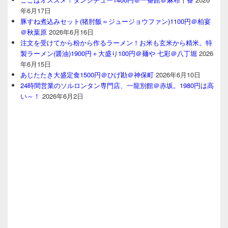
年6月17日
豚すね煮込みセット(猪肘飯＝ジュージョウファン)1100円＠柏宴
＠秋葉原
2026年6月16日
注文を受けてから粉から作るラーメン！お米も玄米から精米。特
製ラーメン(醤油)1900円＋大盛り100円＠麺や 七彩＠八丁堀
2026
年6月15日
あじたたき大盛定食1500円＠ひげ勘＠神保町
2026年6月10日
24時間営業のソルロンタン専門店、一龍別館＠赤坂。1980円は高
い～！
2026年6月2日