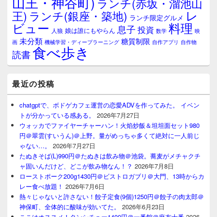
山王・神谷町)
ランチ(赤坂・溜池山
レ
王)
ランチ(銀座・築地)
ランチ限定グルメ
料理
ビュー
息子
投資
娘は誰にもやらん
人狼
数学
映
未分類
糖質制限
画
自作アプリ
自作物
機械学習・ディープラーニング
食べ歩き
読書
最近の投稿
chatgptで、ボドゲカフェ運営の恋愛ADVを作ってみた。 イベン
トが分かっている感ある。
2026年7月27日
ウォッカでファイヤーチャーハン！火焰炒飯＆坦坦面セット980
円＠翠雲(すいうん)＠上野。量がめっちゃ多くて絶対に一人前じ
ゃない…。
2026年7月27日
たぬきそば(L)990円＠たぬきは飲み物＠池袋。蕎麦がメチャクチ
ャ固いんだけど、どこが飲み物なん！？
2026年7月8日
ローストポーク200g1430円＠ビストロガブリ＠大門、13時からカ
レー食べ放題！
2026年7月6日
熱々じゃないと許さない！餃子定食(9個)1250円＠餃子の肉太郎＠
神保町、全体的に酸味が効いてた。
2026年6月23日
ここはオススメ！タンシチュー1400円＠一番館＠麻布十番
2026