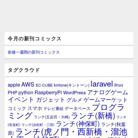
メ
今月の新刊コミックス
イ
ン
サ
前後一週間の新刊コミックス
イ
ド
バ
タグクラウド
ー
ウ
laravel
AWS
apple
ィ
linux
kintone(キントーン)
EC-CUBE
ジ
アナログゲーム
RaspberryPi
python
PHP
WordPress
ェ
イベント
ガジェット
ゲームマーケット
グルメ
ッ
プログラ
ト
スマホ
コミック
データベース
テレビ番組
エ
ミング
ランチ(新橋)
ランチ(五反田・大崎)
ランチ
リ
ランチ(神保町)
ア
ランチ(秋葉
(有楽町)
ランチ(浜松町・三田)
ランチ(虎ノ門・西新橋・溜池
原)