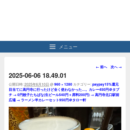
メニュー
画
← 前へ
次へ →
像
2025-06-06 18.49.01
ナ
ビ
公開日時:
2025年6月10日
@
960 × 1280
カテゴリー:
paypay15%還元
目当てに高円寺に行ったけど全く使わなかった…。カレー450円＠タブ
ゲ
チ → 0円餃子たちばな(生ビール540円＋席料200円) → 高円寺北口駅前
ー
広場 → ラーメン半カレーセット950円＠タロー軒
シ
ョ
ン