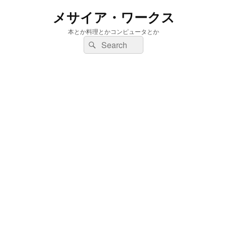
メサイア・ワークス
本とか料理とかコンピュータとか
検
検
索:
索