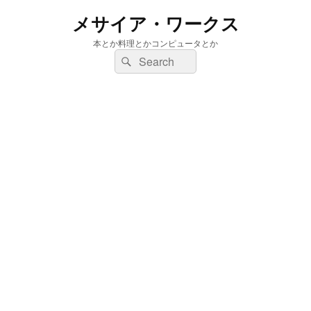
メサイア・ワークス
本とか料理とかコンピュータとか
検
検
索:
索