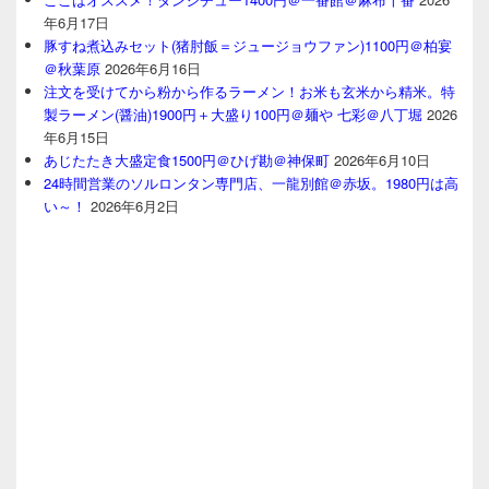
年6月17日
豚すね煮込みセット(猪肘飯＝ジュージョウファン)1100円＠柏宴
＠秋葉原
2026年6月16日
注文を受けてから粉から作るラーメン！お米も玄米から精米。特
製ラーメン(醤油)1900円＋大盛り100円＠麺や 七彩＠八丁堀
2026
年6月15日
あじたたき大盛定食1500円＠ひげ勘＠神保町
2026年6月10日
24時間営業のソルロンタン専門店、一龍別館＠赤坂。1980円は高
い～！
2026年6月2日