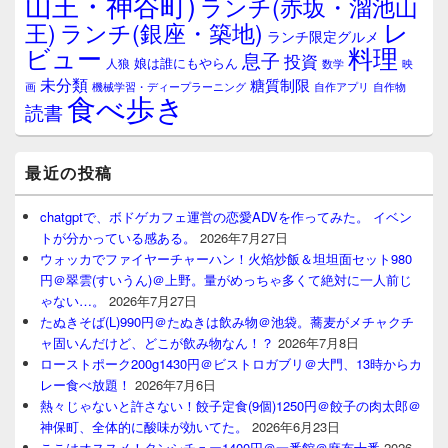
山王・神谷町)
ランチ(赤坂・溜池山
レ
王)
ランチ(銀座・築地)
ランチ限定グルメ
料理
ビュー
息子
投資
娘は誰にもやらん
人狼
数学
映
未分類
糖質制限
画
自作アプリ
自作物
機械学習・ディープラーニング
食べ歩き
読書
最近の投稿
chatgptで、ボドゲカフェ運営の恋愛ADVを作ってみた。 イベン
トが分かっている感ある。
2026年7月27日
ウォッカでファイヤーチャーハン！火焰炒飯＆坦坦面セット980
円＠翠雲(すいうん)＠上野。量がめっちゃ多くて絶対に一人前じ
ゃない…。
2026年7月27日
たぬきそば(L)990円＠たぬきは飲み物＠池袋。蕎麦がメチャクチ
ャ固いんだけど、どこが飲み物なん！？
2026年7月8日
ローストポーク200g1430円＠ビストロガブリ＠大門、13時からカ
レー食べ放題！
2026年7月6日
熱々じゃないと許さない！餃子定食(9個)1250円＠餃子の肉太郎＠
神保町、全体的に酸味が効いてた。
2026年6月23日
ここはオススメ！タンシチュー1400円＠一番館＠麻布十番
2026