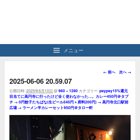
メニュー
画
← 前へ
次へ →
像
2025-06-06 20.59.07
ナ
ビ
公開日時:
2025年6月10日
@
960 × 1280
カテゴリー:
paypay15%還元
目当てに高円寺に行ったけど全く使わなかった…。カレー450円＠タブ
ゲ
チ → 0円餃子たちばな(生ビール540円＋席料200円) → 高円寺北口駅前
ー
広場 → ラーメン半カレーセット950円＠タロー軒
シ
ョ
ン