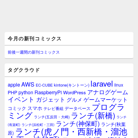
メ
今月の新刊コミックス
イ
ン
サ
前後一週間の新刊コミックス
イ
ド
バ
タグクラウド
ー
ウ
laravel
AWS
apple
ィ
linux
kintone(キントーン)
EC-CUBE
ジ
アナログゲーム
RaspberryPi
python
PHP
WordPress
ェ
イベント
ガジェット
ゲームマーケット
グルメ
ッ
プログラ
ト
スマホ
コミック
データベース
テレビ番組
エ
ミング
ランチ(新橋)
ランチ(五反田・大崎)
ランチ
リ
ランチ(神保町)
ア
ランチ(秋葉
(有楽町)
ランチ(浜松町・三田)
ランチ(虎ノ門・西新橋・溜池
原)