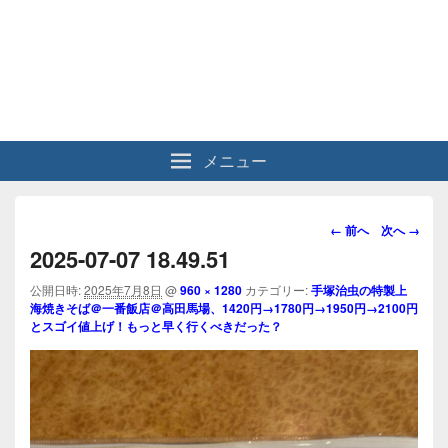
メニュー
画
← 前へ
次へ →
像
2025-07-07 18.49.51
ナ
ビ
公開日時:
2025年7月8日
@
960 × 1280
カテゴリー:
手塚治虫の特製上
海焼きそば＠一番飯店＠高田馬場、1420円→1780円→1950円→2100円
ゲ
とスゴイ値上げ！もっと早く行くべきだった？
ー
シ
ョ
ン