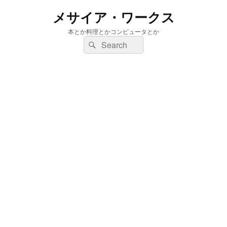
メサイア・ワークス
本とか料理とかコンピュータとか
検
検
索:
索