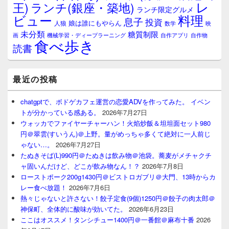
レ
王)
ランチ(銀座・築地)
ランチ限定グルメ
料理
ビュー
息子
投資
娘は誰にもやらん
人狼
数学
映
未分類
糖質制限
画
自作アプリ
自作物
機械学習・ディープラーニング
食べ歩き
読書
最近の投稿
chatgptで、ボドゲカフェ運営の恋愛ADVを作ってみた。 イベン
トが分かっている感ある。
2026年7月27日
ウォッカでファイヤーチャーハン！火焰炒飯＆坦坦面セット980
円＠翠雲(すいうん)＠上野。量がめっちゃ多くて絶対に一人前じ
ゃない…。
2026年7月27日
たぬきそば(L)990円＠たぬきは飲み物＠池袋。蕎麦がメチャクチ
ャ固いんだけど、どこが飲み物なん！？
2026年7月8日
ローストポーク200g1430円＠ビストロガブリ＠大門、13時からカ
レー食べ放題！
2026年7月6日
熱々じゃないと許さない！餃子定食(9個)1250円＠餃子の肉太郎＠
神保町、全体的に酸味が効いてた。
2026年6月23日
ここはオススメ！タンシチュー1400円＠一番館＠麻布十番
2026