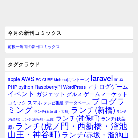
メ
今月の新刊コミックス
イ
ン
サ
前後一週間の新刊コミックス
イ
ド
バ
タグクラウド
ー
ウ
laravel
AWS
apple
ィ
linux
kintone(キントーン)
EC-CUBE
ジ
アナログゲーム
RaspberryPi
python
PHP
WordPress
ェ
イベント
ガジェット
ゲームマーケット
グルメ
ッ
プログラ
ト
スマホ
コミック
データベース
テレビ番組
エ
ミング
ランチ(新橋)
ランチ(五反田・大崎)
ランチ
リ
ランチ(神保町)
ア
ランチ(秋葉
(有楽町)
ランチ(浜松町・三田)
ランチ(虎ノ門・西新橋・溜池
原)
山王・神谷町)
ランチ(赤坂・溜池山