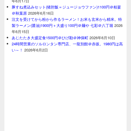
年6月17日
豚すね煮込みセット(猪肘飯＝ジュージョウファン)1100円＠柏宴
＠秋葉原
2026年6月16日
注文を受けてから粉から作るラーメン！お米も玄米から精米。特
製ラーメン(醤油)1900円＋大盛り100円＠麺や 七彩＠八丁堀
2026
年6月15日
あじたたき大盛定食1500円＠ひげ勘＠神保町
2026年6月10日
24時間営業のソルロンタン専門店、一龍別館＠赤坂。1980円は高
い～！
2026年6月2日