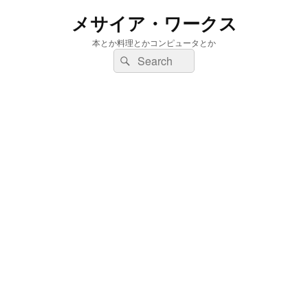
メサイア・ワークス
本とか料理とかコンピュータとか
検
検
索:
索