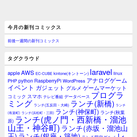
メ
今月の新刊コミックス
イ
ン
サ
前後一週間の新刊コミックス
イ
ド
バ
タグクラウド
ー
ウ
laravel
AWS
apple
ィ
linux
kintone(キントーン)
EC-CUBE
ジ
アナログゲーム
RaspberryPi
python
PHP
WordPress
ェ
イベント
ガジェット
ゲームマーケット
グルメ
ッ
プログラ
ト
スマホ
コミック
データベース
テレビ番組
エ
ミング
ランチ(新橋)
ランチ(五反田・大崎)
ランチ
リ
ランチ(神保町)
ア
ランチ(秋葉
(有楽町)
ランチ(浜松町・三田)
ランチ(虎ノ門・西新橋・溜池
原)
山王・神谷町)
ランチ(赤坂・溜池山
レ
王)
ランチ(銀座・築地)