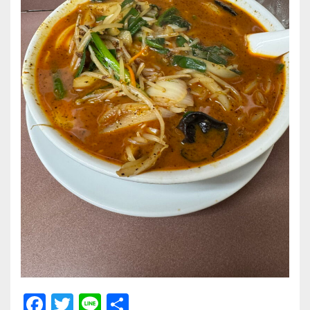
F
T
Li
共