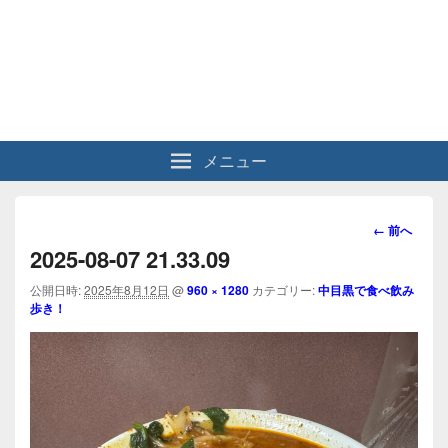
メニュー
画
← 前へ
像
2025-08-07 21.33.09
ナ
ビ
公開日時:
2025年8月12日
@
960 × 1280
カテゴリー:
中目黒で食べ飲み
歩き！
ゲ
ー
シ
ョ
ン