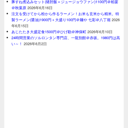
豚すね煮込みセット(猪肘飯＝ジュージョウファン)1100円＠柏宴
＠秋葉原
2026年6月16日
注文を受けてから粉から作るラーメン！お米も玄米から精米。特
製ラーメン(醤油)1900円＋大盛り100円＠麺や 七彩＠八丁堀
2026
年6月15日
あじたたき大盛定食1500円＠ひげ勘＠神保町
2026年6月10日
24時間営業のソルロンタン専門店、一龍別館＠赤坂。1980円は高
い～！
2026年6月2日