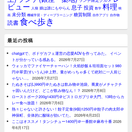
ランチ限定グルメ
料理
ビュー
息子
投資
娘は誰にもやらん
人狼
数学
映
未分類
糖質制限
画
自作アプリ
自作物
機械学習・ディープラーニング
食べ歩き
読書
最近の投稿
chatgptで、ボドゲカフェ運営の恋愛ADVを作ってみた。 イベン
トが分かっている感ある。
2026年7月27日
ウォッカでファイヤーチャーハン！火焰炒飯＆坦坦面セット980
円＠翠雲(すいうん)＠上野。量がめっちゃ多くて絶対に一人前じ
ゃない…。
2026年7月27日
たぬきそば(L)990円＠たぬきは飲み物＠池袋。蕎麦がメチャクチ
ャ固いんだけど、どこが飲み物なん！？
2026年7月8日
ローストポーク200g1430円＠ビストロガブリ＠大門、13時からカ
レー食べ放題！
2026年7月6日
熱々じゃないと許さない！餃子定食(9個)1250円＠餃子の肉太郎＠
神保町、全体的に酸味が効いてた。
2026年6月23日
ここはオススメ！タンシチュー1400円＠一番館＠麻布十番
2026
年6月17日