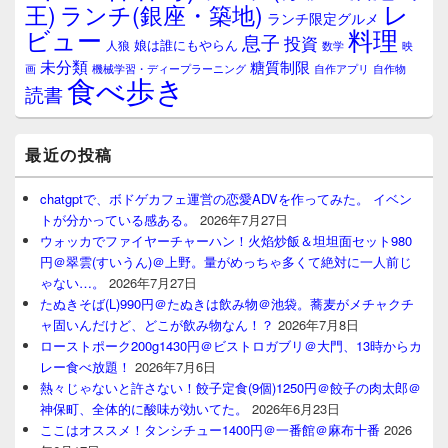
レ
王)
ランチ(銀座・築地)
ランチ限定グルメ
料理
ビュー
息子
投資
娘は誰にもやらん
人狼
数学
映
未分類
糖質制限
画
自作アプリ
自作物
機械学習・ディープラーニング
食べ歩き
読書
最近の投稿
chatgptで、ボドゲカフェ運営の恋愛ADVを作ってみた。 イベン
トが分かっている感ある。
2026年7月27日
ウォッカでファイヤーチャーハン！火焰炒飯＆坦坦面セット980
円＠翠雲(すいうん)＠上野。量がめっちゃ多くて絶対に一人前じ
ゃない…。
2026年7月27日
たぬきそば(L)990円＠たぬきは飲み物＠池袋。蕎麦がメチャクチ
ャ固いんだけど、どこが飲み物なん！？
2026年7月8日
ローストポーク200g1430円＠ビストロガブリ＠大門、13時からカ
レー食べ放題！
2026年7月6日
熱々じゃないと許さない！餃子定食(9個)1250円＠餃子の肉太郎＠
神保町、全体的に酸味が効いてた。
2026年6月23日
ここはオススメ！タンシチュー1400円＠一番館＠麻布十番
2026