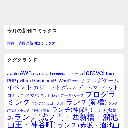
メ
今月の新刊コミックス
イ
ン
サ
前後一週間の新刊コミックス
イ
ド
バ
タグクラウド
ー
ウ
laravel
AWS
apple
ィ
linux
kintone(キントーン)
EC-CUBE
ジ
アナログゲーム
RaspberryPi
python
PHP
WordPress
ェ
イベント
ガジェット
ゲームマーケット
グルメ
ッ
プログラ
ト
スマホ
コミック
データベース
テレビ番組
エ
ミング
ランチ(新橋)
ランチ(五反田・大崎)
ランチ
リ
ランチ(神保町)
ア
ランチ(秋葉
(有楽町)
ランチ(浜松町・三田)
ランチ(虎ノ門・西新橋・溜池
原)
山王・神谷町)
ランチ(赤坂・溜池山