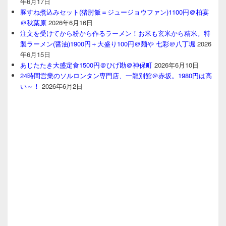
年6月17日
豚すね煮込みセット(猪肘飯＝ジュージョウファン)1100円＠柏宴
＠秋葉原
2026年6月16日
注文を受けてから粉から作るラーメン！お米も玄米から精米。特
製ラーメン(醤油)1900円＋大盛り100円＠麺や 七彩＠八丁堀
2026
年6月15日
あじたたき大盛定食1500円＠ひげ勘＠神保町
2026年6月10日
24時間営業のソルロンタン専門店、一龍別館＠赤坂。1980円は高
い～！
2026年6月2日