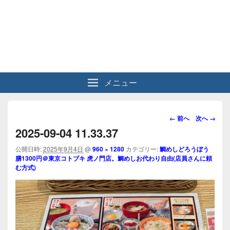
メニュー
画
← 前へ
次へ →
像
2025-09-04 11.33.37
ナ
ビ
公開日時:
2025年9月4日
@
960 × 1280
カテゴリー:
鯛めしどろうぼう
膳1300円＠東京コトブキ 虎ノ門店。鯛めしお代わり自由(店員さんに頼
ゲ
む方式)
ー
シ
ョ
ン