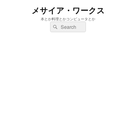
メサイア・ワークス
本とか料理とかコンピュータとか
検
検
索:
索