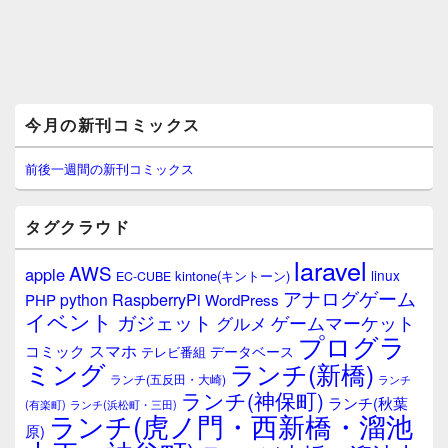
メ
今月の新刊コミックス
イ
ン
サ
前後一週間の新刊コミックス
イ
ド
バ
タグクラウド
ー
ウ
laravel
AWS
apple
ィ
linux
kintone(キントーン)
EC-CUBE
ジ
アナログゲーム
RaspberryPi
python
PHP
WordPress
ェ
イベント
ガジェット
ゲームマーケット
グルメ
ッ
プログラ
ト
スマホ
コミック
データベース
テレビ番組
エ
ミング
ランチ(新橋)
ランチ(五反田・大崎)
ランチ
リ
ランチ(神保町)
ア
ランチ(秋葉
(有楽町)
ランチ(浜松町・三田)
ランチ(虎ノ門・西新橋・溜池
原)