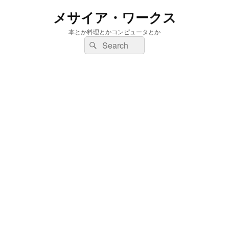
メサイア・ワークス
本とか料理とかコンピュータとか
検
検
索:
索