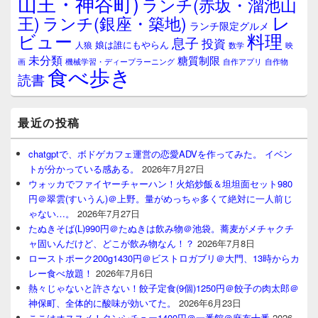
山王・神谷町)
ランチ(赤坂・溜池山
レ
王)
ランチ(銀座・築地)
ランチ限定グルメ
料理
ビュー
息子
投資
娘は誰にもやらん
人狼
数学
映
未分類
糖質制限
画
自作アプリ
自作物
機械学習・ディープラーニング
食べ歩き
読書
最近の投稿
chatgptで、ボドゲカフェ運営の恋愛ADVを作ってみた。 イベン
トが分かっている感ある。
2026年7月27日
ウォッカでファイヤーチャーハン！火焰炒飯＆坦坦面セット980
円＠翠雲(すいうん)＠上野。量がめっちゃ多くて絶対に一人前じ
ゃない…。
2026年7月27日
たぬきそば(L)990円＠たぬきは飲み物＠池袋。蕎麦がメチャクチ
ャ固いんだけど、どこが飲み物なん！？
2026年7月8日
ローストポーク200g1430円＠ビストロガブリ＠大門、13時からカ
レー食べ放題！
2026年7月6日
熱々じゃないと許さない！餃子定食(9個)1250円＠餃子の肉太郎＠
神保町、全体的に酸味が効いてた。
2026年6月23日
ここはオススメ！タンシチュー1400円＠一番館＠麻布十番
2026