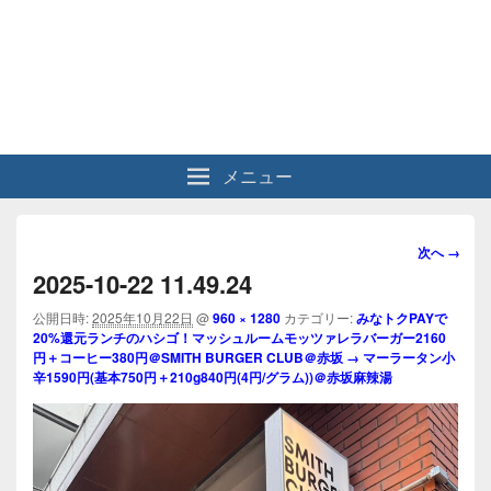
メニュー
画
次へ →
像
2025-10-22 11.49.24
ナ
ビ
公開日時:
2025年10月22日
@
960 × 1280
カテゴリー:
みなトクPAYで
20%還元ランチのハシゴ！マッシュルームモッツァレラバーガー2160
ゲ
円＋コーヒー380円＠SMITH BURGER CLUB＠赤坂 → マーラータン小
ー
辛1590円(基本750円＋210g840円(4円/グラム))＠赤坂麻辣湯
シ
ョ
ン