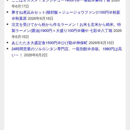
年6月17日
豚すね煮込みセット(猪肘飯＝ジュージョウファン)1100円＠柏宴
＠秋葉原
2026年6月16日
注文を受けてから粉から作るラーメン！お米も玄米から精米。特
製ラーメン(醤油)1900円＋大盛り100円＠麺や 七彩＠八丁堀
2026
年6月15日
あじたたき大盛定食1500円＠ひげ勘＠神保町
2026年6月10日
24時間営業のソルロンタン専門店、一龍別館＠赤坂。1980円は高
い～！
2026年6月2日