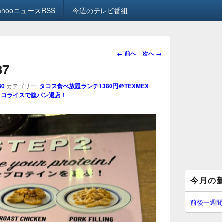
ahooニュースRSS
今週のテレビ番組
画
← 前へ
次へ →
像
37
ナ
ビ
80
カテゴリー:
タコス食べ放題ランチ1380円＠TEXMEX
ゲ
1タコライスで腹パン退店！
ー
シ
ョ
ン
メ
今月の
イ
ン
サ
前後一週
イ
ド