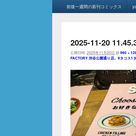
メ
前後一週間の新刊コミックス
y
イ
ン
メ
ニ
ュ
2025-11-20 11.45.
ー
公開日時:
2025年11月20日
@
960 × 12
FACTORY 渋谷公園通り店。9タコス