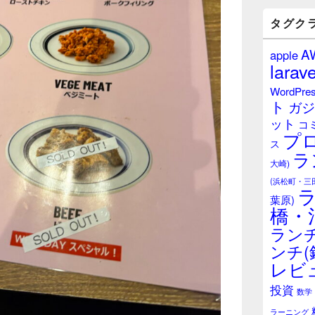
バ
ー
タグク
ウ
ィ
A
apple
ジ
larave
ェ
ッ
WordPre
ト
ト
ガジ
エ
ット
リ
コ
プ
ア
ス
ラ
大崎)
(浜松町・三
葉原)
橋・
ランチ
ンチ(
レビ
投資
数学
ラーニング