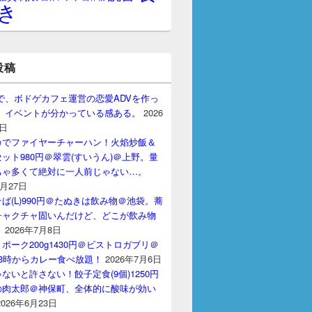
き
投稿
gptで、ボドゲカフェ運営の恋愛ADVを作っ
。 イベントが分かっている感ある。
2026
7日
カでファイヤーチャーハン！火焰炒飯＆
ット980円＠翠雲(すいうん)＠上野。量
ちゃ多くて絶対に一人前じゃない…。
7月27日
ば(L)990円＠たぬきは飲み物＠池袋。蕎
チャクチャ固いんだけど、どこが飲み物
？
2026年7月8日
ポーク200g1430円＠ビストロガブリ＠
3時からカレー食べ放題！
2026年7月6日
ないと許さない！餃子定食(9個)1250円
の肉太郎＠神保町、全体的に酸味が効い
2026年6月23日