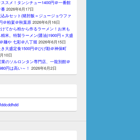
ススメ！タンシチュー1400円＠一番館
十番
2026年6月17日
煮込みセット(猪肘飯＝ジュージョウファ
00円＠柏宴＠秋葉原
2026年6月16日
受けてから粉から作るラーメン！お米も
精米。特製ラーメン(醤油)1900円＋大盛
円＠麺や 七彩＠八丁堀
2026年6月15日
き大盛定食1500円＠ひげ勘＠神保町
6月10日
間営業のソルロンタン専門店、一龍別館＠
980円は高い～！
2026年6月2日
 fddcddhdd