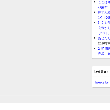
ここはオ
＠麻布
豚すね
ン)11
注文を
玄米から
り100
あじたた
2026年
24時
赤坂。1
twitter
Tweets by