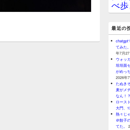
べ歩
最近の
chat
てみた
年7月2
ウォッ
坦坦面セ
がめっ
2026年
たぬきそ
麦がメ
なん！
ロースト
大門、1
熱々じゃ
＠餃子
てた。