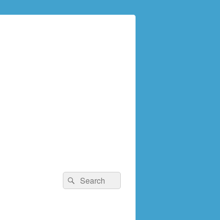
検
検
索:
索