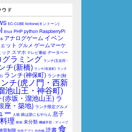
ラウド
WS
kintone(キントーン)
EC-CUBE
l
RaspberryPi
python
PHP
linux
イベン
アナログゲーム
ss
ェット
ゲームマーケ
グルメ
スマホ
ミック
データベー
テレビ番組
ログラミング
ランチ(五反田・
ンチ(新橋)
ランチ(有楽町)
ランチ
ランチ(神保町)
ランチ(秋
田)
ランチ(虎ノ門・西新
溜池山王・神谷町)
(赤坂・溜池山王)
ラ
銀座・築地)
ランチ限定グルメ
ュー
息子
娘は誰にもやらん
人狼
料理
未分類
映画
機械学習・ディープ
食
読書
糖質制限
自作アプリ
自作物