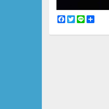
F
T
Li
共
a
wi
n
有
c
tt
e
e
er
b
o
o
k