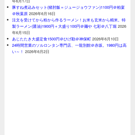
年6月17日
豚すね煮込みセット(猪肘飯＝ジュージョウファン)1100円＠柏宴
＠秋葉原
2026年6月16日
注文を受けてから粉から作るラーメン！お米も玄米から精米。特
製ラーメン(醤油)1900円＋大盛り100円＠麺や 七彩＠八丁堀
2026
年6月15日
あじたたき大盛定食1500円＠ひげ勘＠神保町
2026年6月10日
24時間営業のソルロンタン専門店、一龍別館＠赤坂。1980円は高
い～！
2026年6月2日