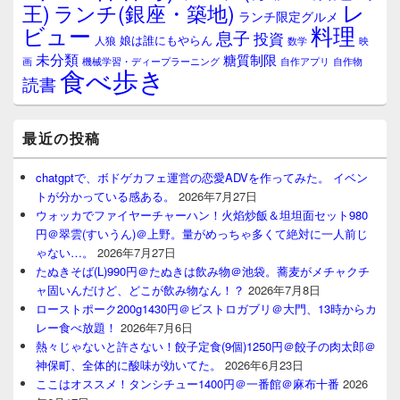
レ
王)
ランチ(銀座・築地)
ランチ限定グルメ
料理
ビュー
息子
投資
娘は誰にもやらん
人狼
数学
映
未分類
糖質制限
画
自作アプリ
自作物
機械学習・ディープラーニング
食べ歩き
読書
最近の投稿
chatgptで、ボドゲカフェ運営の恋愛ADVを作ってみた。 イベン
トが分かっている感ある。
2026年7月27日
ウォッカでファイヤーチャーハン！火焰炒飯＆坦坦面セット980
円＠翠雲(すいうん)＠上野。量がめっちゃ多くて絶対に一人前じ
ゃない…。
2026年7月27日
たぬきそば(L)990円＠たぬきは飲み物＠池袋。蕎麦がメチャクチ
ャ固いんだけど、どこが飲み物なん！？
2026年7月8日
ローストポーク200g1430円＠ビストロガブリ＠大門、13時からカ
レー食べ放題！
2026年7月6日
熱々じゃないと許さない！餃子定食(9個)1250円＠餃子の肉太郎＠
神保町、全体的に酸味が効いてた。
2026年6月23日
ここはオススメ！タンシチュー1400円＠一番館＠麻布十番
2026