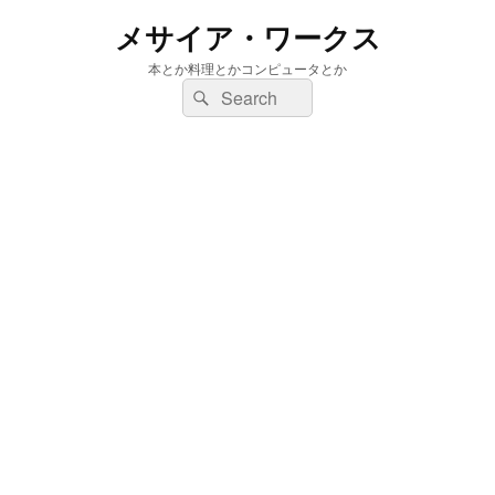
メサイア・ワークス
本とか料理とかコンピュータとか
検
検
索:
索