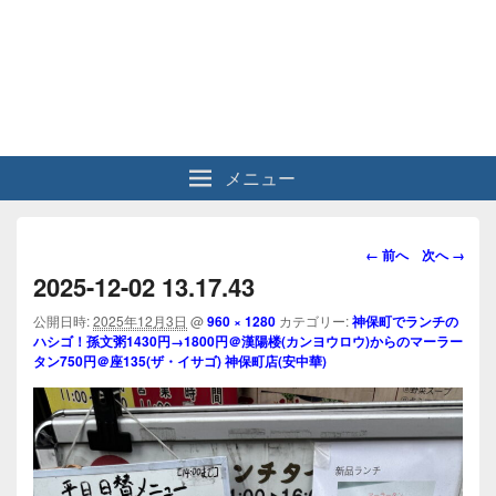
メニュー
画
← 前へ
次へ →
像
2025-12-02 13.17.43
ナ
ビ
公開日時:
2025年12月3日
@
960 × 1280
カテゴリー:
神保町でランチの
ハシゴ！孫文粥1430円→1800円＠漢陽楼(カンヨウロウ)からのマーラー
ゲ
タン750円＠座135(ザ・イサゴ) 神保町店(安中華)
ー
シ
ョ
ン