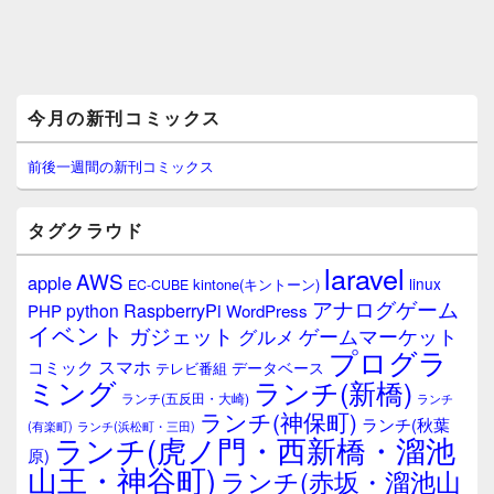
メ
今月の新刊コミックス
イ
ン
サ
前後一週間の新刊コミックス
イ
ド
バ
タグクラウド
ー
ウ
laravel
AWS
apple
ィ
linux
kintone(キントーン)
EC-CUBE
ジ
アナログゲーム
RaspberryPi
python
PHP
WordPress
ェ
イベント
ガジェット
ゲームマーケット
グルメ
ッ
プログラ
ト
スマホ
コミック
データベース
テレビ番組
エ
ミング
ランチ(新橋)
ランチ(五反田・大崎)
ランチ
リ
ランチ(神保町)
ア
ランチ(秋葉
(有楽町)
ランチ(浜松町・三田)
ランチ(虎ノ門・西新橋・溜池
原)
山王・神谷町)
ランチ(赤坂・溜池山