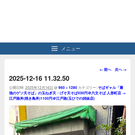
メニュー
画
← 前へ
次へ →
像
2025-12-16 11.32.50
ナ
ビ
公開日時:
2025年12月16日
@
960 × 1280
カテゴリー:
そばギャル「最
強のゲソ天そば」の玉ねぎ天・げそ天そば430円＠六文そば 人形町店 →
ゲ
江戸路丼(焼き鳥丼)1100円＠江戸路(玉ひでの姉妹店)
ー
シ
ョ
ン