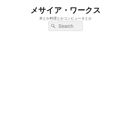
メサイア・ワークス
本とか料理とかコンピュータとか
検
検
索:
索