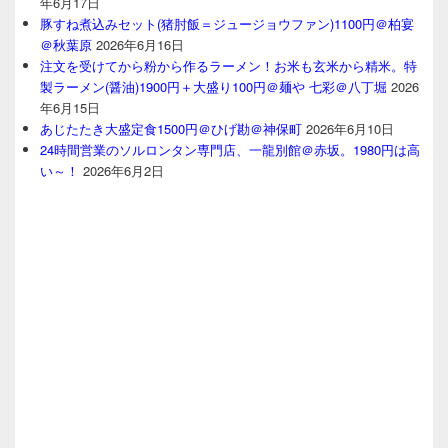
年6月17日
豚すね煮込みセット(猪肘飯＝ジュージョウファン)1100円＠柏宴
＠秋葉原
2026年6月16日
注文を受けてから粉から作るラーメン！お米も玄米から精米。特
製ラーメン(醤油)1900円＋大盛り100円＠麺や 七彩＠八丁堀
2026
年6月15日
あじたたき大盛定食1500円＠ひげ勘＠神保町
2026年6月10日
24時間営業のソルロンタン専門店、一龍別館＠赤坂。1980円は高
い～！
2026年6月2日