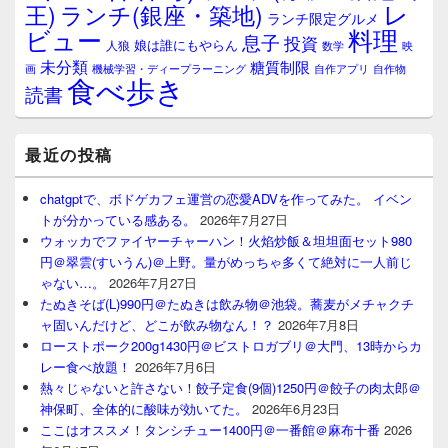
レ
王)
ランチ(銀座・築地)
ランチ限定グルメ
料理
ビュー
息子
投資
娘は誰にもやらん
人狼
数学
映
未分類
糖質制限
画
自作アプリ
自作物
機械学習・ディープラーニング
食べ歩き
読書
最近の投稿
chatgptで、ボドゲカフェ運営の恋愛ADVを作ってみた。 イベン
トが分かっている感ある。
2026年7月27日
ウォッカでファイヤーチャーハン！火焰炒飯＆坦坦面セット980
円＠翠雲(すいうん)＠上野。量がめっちゃ多くて絶対に一人前じ
ゃない…。
2026年7月27日
たぬきそば(L)990円＠たぬきは飲み物＠池袋。蕎麦がメチャクチ
ャ固いんだけど、どこが飲み物なん！？
2026年7月8日
ローストポーク200g1430円＠ビストロガブリ＠大門、13時からカ
レー食べ放題！
2026年7月6日
熱々じゃないと許さない！餃子定食(9個)1250円＠餃子の肉太郎＠
神保町、全体的に酸味が効いてた。
2026年6月23日
ここはオススメ！タンシチュー1400円＠一番館＠麻布十番
2026