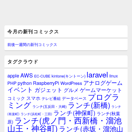
メ
今月の新刊コミックス
イ
ン
サ
前後一週間の新刊コミックス
イ
ド
バ
タグクラウド
ー
ウ
laravel
AWS
apple
ィ
linux
kintone(キントーン)
EC-CUBE
ジ
アナログゲーム
RaspberryPi
python
PHP
WordPress
ェ
イベント
ガジェット
ゲームマーケット
グルメ
ッ
プログラ
ト
スマホ
コミック
データベース
テレビ番組
エ
ミング
ランチ(新橋)
ランチ(五反田・大崎)
ランチ
リ
ランチ(神保町)
ア
ランチ(秋葉
(有楽町)
ランチ(浜松町・三田)
ランチ(虎ノ門・西新橋・溜池
原)
山王・神谷町)
ランチ(赤坂・溜池山