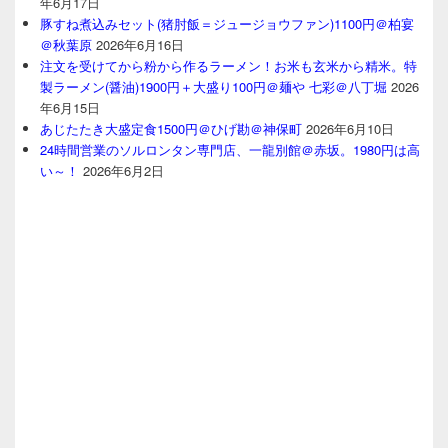
年6月17日
豚すね煮込みセット(猪肘飯＝ジュージョウファン)1100円＠柏宴
＠秋葉原
2026年6月16日
注文を受けてから粉から作るラーメン！お米も玄米から精米。特
製ラーメン(醤油)1900円＋大盛り100円＠麺や 七彩＠八丁堀
2026
年6月15日
あじたたき大盛定食1500円＠ひげ勘＠神保町
2026年6月10日
24時間営業のソルロンタン専門店、一龍別館＠赤坂。1980円は高
い～！
2026年6月2日