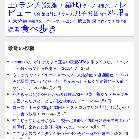
レ
王)
ランチ(銀座・築地)
ランチ限定グルメ
料理
ビュー
息子
投資
娘は誰にもやらん
人狼
数学
映
未分類
糖質制限
画
自作アプリ
自作物
機械学習・ディープラーニング
食べ歩き
読書
最近の投稿
chatgptで、ボドゲカフェ運営の恋愛ADVを作ってみた。 イベン
トが分かっている感ある。
2026年7月27日
ウォッカでファイヤーチャーハン！火焰炒飯＆坦坦面セット980
円＠翠雲(すいうん)＠上野。量がめっちゃ多くて絶対に一人前じ
ゃない…。
2026年7月27日
たぬきそば(L)990円＠たぬきは飲み物＠池袋。蕎麦がメチャクチ
ャ固いんだけど、どこが飲み物なん！？
2026年7月8日
ローストポーク200g1430円＠ビストロガブリ＠大門、13時からカ
レー食べ放題！
2026年7月6日
熱々じゃないと許さない！餃子定食(9個)1250円＠餃子の肉太郎＠
神保町、全体的に酸味が効いてた。
2026年6月23日
ここはオススメ！タンシチュー1400円＠一番館＠麻布十番
2026