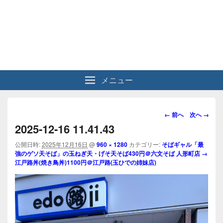
メニュー
画
← 前へ
次へ →
像
2025-12-16 11.41.43
ナ
ビ
公開日時:
2025年12月16日
@
960 × 1280
カテゴリー:
そばギャル「最
強のゲソ天そば」の玉ねぎ天・げそ天そば430円＠六文そば 人形町店 →
ゲ
江戸路丼(焼き鳥丼)1100円＠江戸路(玉ひでの姉妹店)
ー
シ
ョ
ン