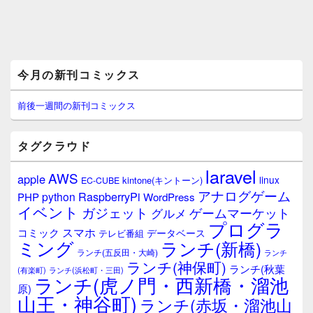
メ
今月の新刊コミックス
イ
ン
サ
前後一週間の新刊コミックス
イ
ド
バ
タグクラウド
ー
ウ
laravel
AWS
apple
ィ
linux
kintone(キントーン)
EC-CUBE
ジ
アナログゲーム
RaspberryPi
python
PHP
WordPress
ェ
イベント
ガジェット
ゲームマーケット
グルメ
ッ
プログラ
ト
スマホ
コミック
データベース
テレビ番組
エ
ミング
ランチ(新橋)
ランチ(五反田・大崎)
ランチ
リ
ランチ(神保町)
ア
ランチ(秋葉
(有楽町)
ランチ(浜松町・三田)
ランチ(虎ノ門・西新橋・溜池
原)
山王・神谷町)
ランチ(赤坂・溜池山