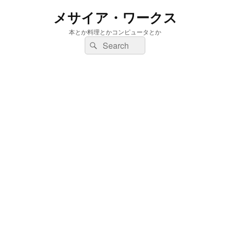
メサイア・ワークス
本とか料理とかコンピュータとか
検
検
索:
索