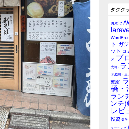
バ
ー
タグク
ウ
ィ
A
apple
ジ
larave
ェ
ッ
WordPre
ト
ト
ガジ
エ
ット
リ
コ
プ
ア
ス
ラ
大崎)
(浜松町・三
葉原)
橋・
ランチ
ンチ(
レビ
投資
数学
ラーニング