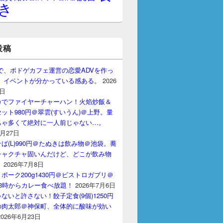
き
投稿
gptで、ボドゲカフェ運営の恋愛ADVを作っ
。 イベントが分かっている感ある。
2026
7日
カでファイヤーチャーハン！火焰炒飯＆
ット980円＠翠雲(すいうん)＠上野。量
ちゃ多くて絶対に一人前じゃない…。
7月27日
ば(L)990円＠たぬきは飲み物＠池袋。蕎
チャクチャ固いんだけど、どこが飲み物
？
2026年7月8日
ポーク200g1430円＠ビストロガブリ＠
3時からカレー食べ放題！
2026年7月6日
ないと許さない！餃子定食(9個)1250円
の肉太郎＠神保町、全体的に酸味が効い
2026年6月23日