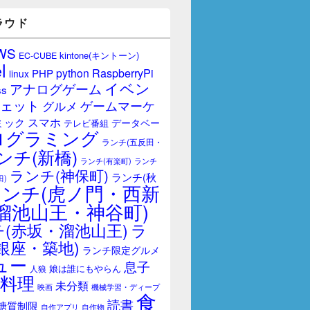
ラウド
WS
kintone(キントーン)
EC-CUBE
l
RaspberryPi
python
PHP
linux
イベン
アナログゲーム
ss
ェット
ゲームマーケ
グルメ
スマホ
ミック
データベー
テレビ番組
ログラミング
ランチ(五反田・
ンチ(新橋)
ランチ(有楽町)
ランチ
ランチ(神保町)
ランチ(秋
田)
ランチ(虎ノ門・西新
溜池山王・神谷町)
(赤坂・溜池山王)
ラ
銀座・築地)
ランチ限定グルメ
ュー
息子
娘は誰にもやらん
人狼
料理
未分類
映画
機械学習・ディープ
食
読書
糖質制限
自作アプリ
自作物