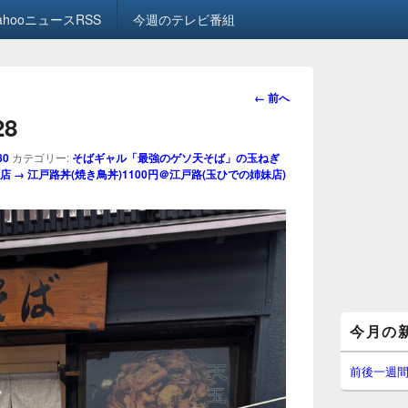
ahooニュースRSS
今週のテレビ番組
画
← 前へ
像
28
ナ
ビ
80
カテゴリー:
そばギャル「最強のゲソ天そば」の玉ねぎ
ゲ
 → 江戸路丼(焼き鳥丼)1100円＠江戸路(玉ひでの姉妹店)
ー
シ
ョ
ン
メ
今月の
イ
ン
サ
前後一週
イ
ド