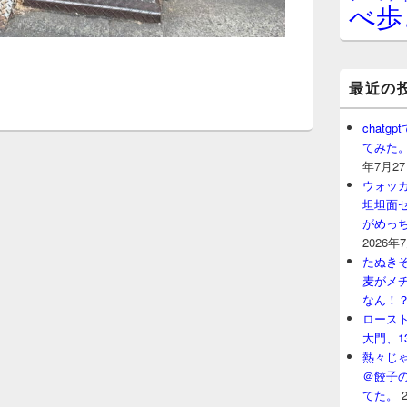
べ歩
最近の
chat
てみた
年7月2
ウォッ
坦坦面セ
がめっ
2026年
たぬきそ
麦がメ
なん！
ロースト
大門、1
熱々じゃ
＠餃子
てた。