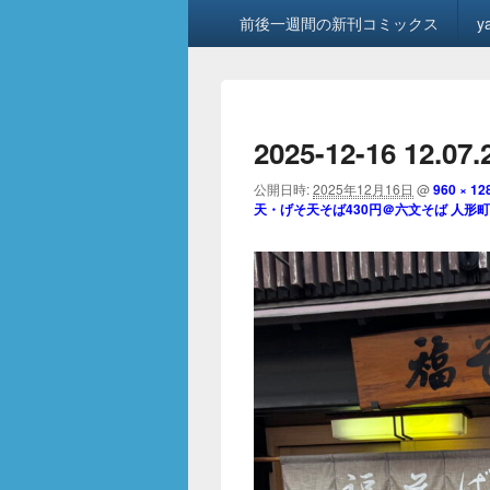
メ
前後一週間の新刊コミックス
y
イ
ン
メ
ニ
ュ
2025-12-16 12.07.
ー
公開日時:
2025年12月16日
@
960 × 12
天・げそ天そば430円＠六文そば 人形町店