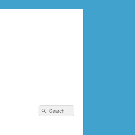
検
検
索:
索