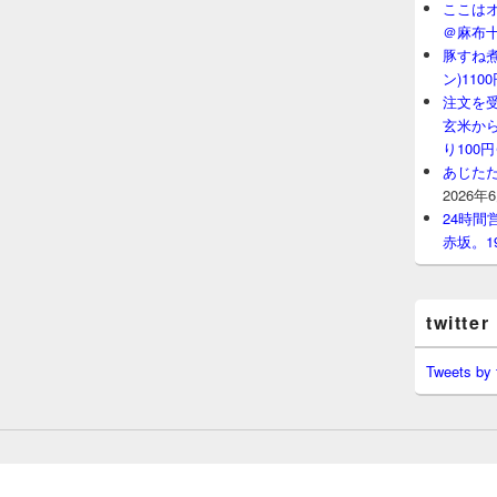
ここはオ
＠麻布
豚すね
ン)11
注文を
玄米から
り100
あじたた
2026年
24時
赤坂。1
twitter
Tweets by