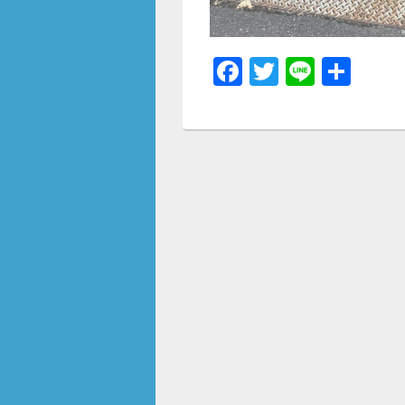
F
T
Li
共
a
wi
n
有
c
tt
e
e
er
b
o
o
k