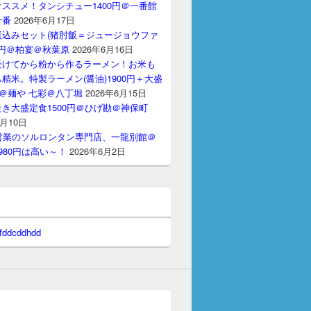
ススメ！タンシチュー1400円＠一番館
十番
2026年6月17日
煮込みセット(猪肘飯＝ジュージョウファ
00円＠柏宴＠秋葉原
2026年6月16日
受けてから粉から作るラーメン！お米も
精米。特製ラーメン(醤油)1900円＋大盛
円＠麺や 七彩＠八丁堀
2026年6月15日
き大盛定食1500円＠ひげ勘＠神保町
6月10日
間営業のソルロンタン専門店、一龍別館＠
980円は高い～！
2026年6月2日
 fddcddhdd