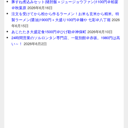
豚すね煮込みセット(猪肘飯＝ジュージョウファン)1100円＠柏宴
＠秋葉原
2026年6月16日
注文を受けてから粉から作るラーメン！お米も玄米から精米。特
製ラーメン(醤油)1900円＋大盛り100円＠麺や 七彩＠八丁堀
2026
年6月15日
あじたたき大盛定食1500円＠ひげ勘＠神保町
2026年6月10日
24時間営業のソルロンタン専門店、一龍別館＠赤坂。1980円は高
い～！
2026年6月2日