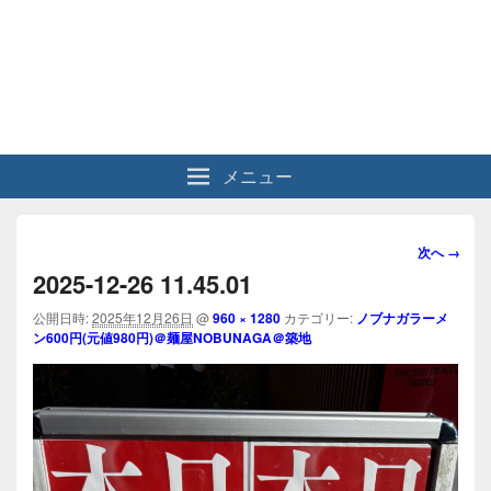
メニュー
画
次へ →
像
2025-12-26 11.45.01
ナ
ビ
公開日時:
2025年12月26日
@
960 × 1280
カテゴリー:
ノブナガラーメ
ン600円(元値980円)＠麺屋NOBUNAGA＠築地
ゲ
ー
シ
ョ
ン