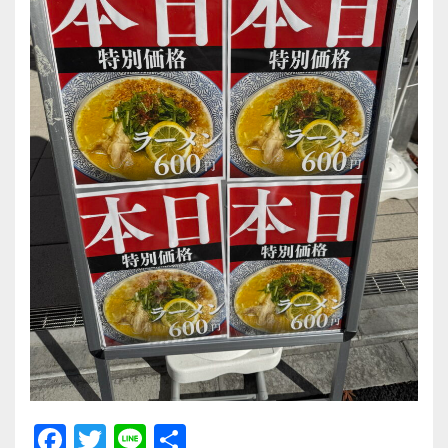
F
T
Li
共