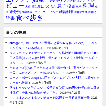
ランチ限定グルメ
料理
ビュー
息子
投資
娘は誰にもやらん
人狼
数学
映
未分類
糖質制限
画
自作アプリ
自作物
機械学習・ディープラーニング
食べ歩き
読書
最近の投稿
chatgptで、ボドゲカフェ運営の恋愛ADVを作ってみた。 イベン
トが分かっている感ある。
2026年7月27日
ウォッカでファイヤーチャーハン！火焰炒飯＆坦坦面セット980
円＠翠雲(すいうん)＠上野。量がめっちゃ多くて絶対に一人前じ
ゃない…。
2026年7月27日
たぬきそば(L)990円＠たぬきは飲み物＠池袋。蕎麦がメチャクチ
ャ固いんだけど、どこが飲み物なん！？
2026年7月8日
ローストポーク200g1430円＠ビストロガブリ＠大門、13時からカ
レー食べ放題！
2026年7月6日
熱々じゃないと許さない！餃子定食(9個)1250円＠餃子の肉太郎＠
神保町、全体的に酸味が効いてた。
2026年6月23日
ここはオススメ！タンシチュー1400円＠一番館＠麻布十番
2026
年6月17日