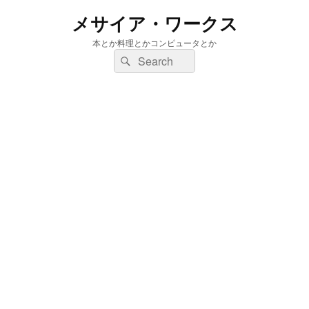
メサイア・ワークス
本とか料理とかコンピュータとか
検
検
索:
索