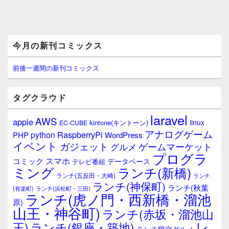
メ
今月の新刊コミックス
イ
ン
サ
前後一週間の新刊コミックス
イ
ド
バ
タグクラウド
ー
ウ
laravel
AWS
apple
ィ
linux
kintone(キントーン)
EC-CUBE
ジ
アナログゲーム
RaspberryPi
python
PHP
WordPress
ェ
イベント
ガジェット
ゲームマーケット
グルメ
ッ
プログラ
ト
スマホ
コミック
データベース
テレビ番組
エ
ミング
ランチ(新橋)
ランチ(五反田・大崎)
ランチ
リ
ランチ(神保町)
ア
ランチ(秋葉
(有楽町)
ランチ(浜松町・三田)
ランチ(虎ノ門・西新橋・溜池
原)
山王・神谷町)
ランチ(赤坂・溜池山
レ
王)
ランチ(銀座・築地)