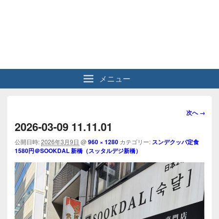
メニュー
画
次へ →
像
2026-03-09 11.11.01
ナ
ビ
公開日時:
2026年3月9日
@
960 × 1280
カテゴリー:
スンデクッパ定食
1580円＠SOOKDAL 新橋（スッタルデジ新橋）
ゲ
ー
シ
ョ
ン