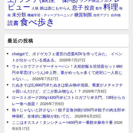
ランチ限定グルメ
料理
ビュー
息子
投資
娘は誰にもやらん
人狼
数学
映
未分類
糖質制限
画
自作アプリ
自作物
機械学習・ディープラーニング
食べ歩き
読書
最近の投稿
chatgptで、ボドゲカフェ運営の恋愛ADVを作ってみた。 イベン
トが分かっている感ある。
2026年7月27日
ウォッカでファイヤーチャーハン！火焰炒飯＆坦坦面セット980
円＠翠雲(すいうん)＠上野。量がめっちゃ多くて絶対に一人前じ
ゃない…。
2026年7月27日
たぬきそば(L)990円＠たぬきは飲み物＠池袋。蕎麦がメチャクチ
ャ固いんだけど、どこが飲み物なん！？
2026年7月8日
ローストポーク200g1430円＠ビストロガブリ＠大門、13時からカ
レー食べ放題！
2026年7月6日
熱々じゃないと許さない！餃子定食(9個)1250円＠餃子の肉太郎＠
神保町、全体的に酸味が効いてた。
2026年6月23日
ここはオススメ！タンシチュー1400円＠一番館＠麻布十番
2026
年6月17日