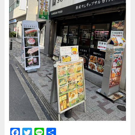
F
T
Li
共