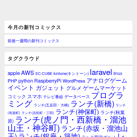
メ
今月の新刊コミックス
イ
ン
サ
前後一週間の新刊コミックス
イ
ド
バ
タグクラウド
ー
ウ
laravel
AWS
apple
ィ
linux
kintone(キントーン)
EC-CUBE
ジ
アナログゲーム
RaspberryPi
python
PHP
WordPress
ェ
イベント
ガジェット
ゲームマーケット
グルメ
ッ
プログラ
ト
スマホ
コミック
データベース
テレビ番組
エ
ミング
ランチ(新橋)
ランチ(五反田・大崎)
ランチ
リ
ランチ(神保町)
ア
ランチ(秋葉
(有楽町)
ランチ(浜松町・三田)
ランチ(虎ノ門・西新橋・溜池
原)
山王・神谷町)
ランチ(赤坂・溜池山
レ
王)
ランチ(銀座・築地)