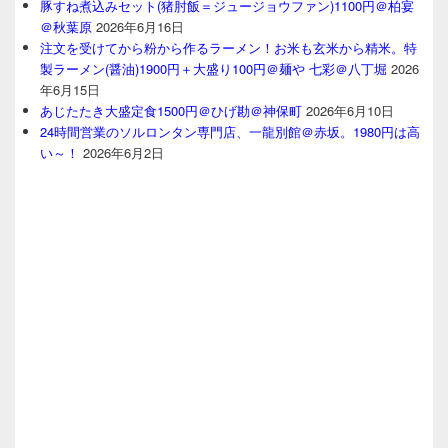
豚すね煮込みセット(猪肘飯＝ジュージョウファン)1100円＠柏宴
＠秋葉原
2026年6月16日
注文を受けてから粉から作るラーメン！お米も玄米から精米。特
製ラーメン(醤油)1900円＋大盛り100円＠麺や 七彩＠八丁堀
2026
年6月15日
あじたたき大盛定食1500円＠ひげ勘＠神保町
2026年6月10日
24時間営業のソルロンタン専門店、一龍別館＠赤坂。1980円は高
い～！
2026年6月2日