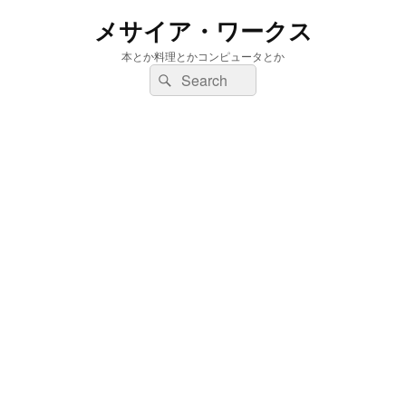
メサイア・ワークス
本とか料理とかコンピュータとか
検
検
索:
索