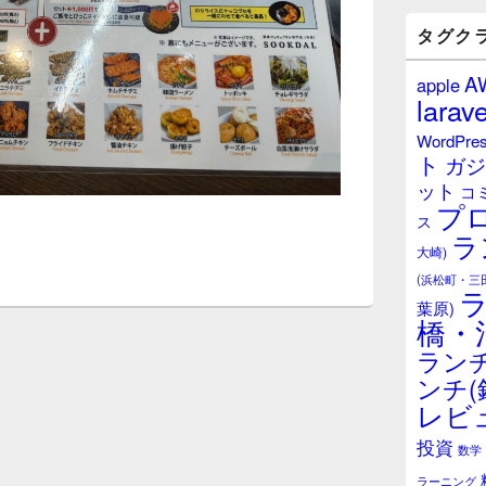
バ
ー
タグク
ウ
ィ
A
apple
ジ
larave
ェ
ッ
WordPre
ト
ト
ガジ
エ
ット
リ
コ
プ
ア
ス
ラ
大崎)
(浜松町・三
葉原)
橋・
ランチ
ンチ(
レビ
投資
数学
ラーニング