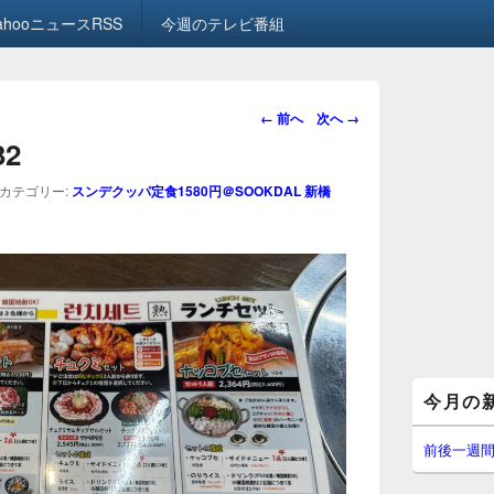
ahooニュースRSS
今週のテレビ番組
画
← 前へ
次へ →
像
32
ナ
ビ
カテゴリー:
スンデクッパ定食1580円＠SOOKDAL 新橋
ゲ
ー
シ
ョ
ン
メ
今月の
イ
ン
サ
前後一週
イ
ド