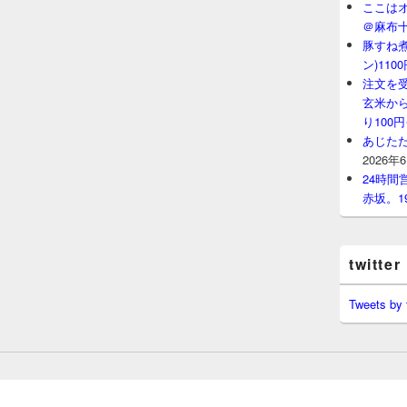
ここはオ
＠麻布
豚すね
ン)11
注文を
玄米から
り100
あじたた
2026年
24時
赤坂。1
twitter
Tweets by