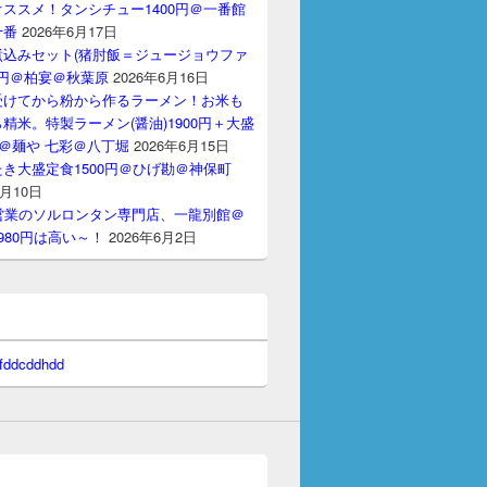
ススメ！タンシチュー1400円＠一番館
十番
2026年6月17日
煮込みセット(猪肘飯＝ジュージョウファ
00円＠柏宴＠秋葉原
2026年6月16日
受けてから粉から作るラーメン！お米も
精米。特製ラーメン(醤油)1900円＋大盛
円＠麺や 七彩＠八丁堀
2026年6月15日
き大盛定食1500円＠ひげ勘＠神保町
6月10日
間営業のソルロンタン専門店、一龍別館＠
980円は高い～！
2026年6月2日
 fddcddhdd