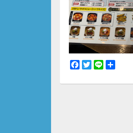
F
T
Li
共
a
wi
n
有
c
tt
e
e
er
b
o
o
k