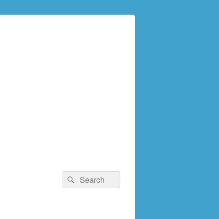
検
検
索:
索