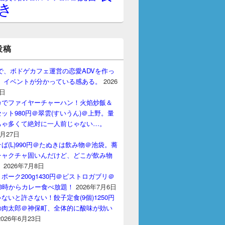
き
投稿
gptで、ボドゲカフェ運営の恋愛ADVを作っ
。 イベントが分かっている感ある。
2026
7日
カでファイヤーチャーハン！火焰炒飯＆
ット980円＠翠雲(すいうん)＠上野。量
ちゃ多くて絶対に一人前じゃない…。
7月27日
ば(L)990円＠たぬきは飲み物＠池袋。蕎
チャクチャ固いんだけど、どこが飲み物
？
2026年7月8日
ポーク200g1430円＠ビストロガブリ＠
3時からカレー食べ放題！
2026年7月6日
ないと許さない！餃子定食(9個)1250円
の肉太郎＠神保町、全体的に酸味が効い
2026年6月23日