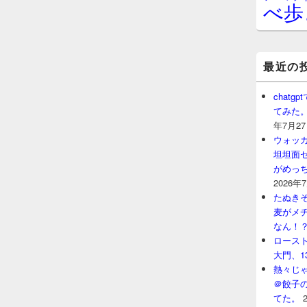
べ歩
最近の
chat
てみた
年7月2
ウォッ
坦坦面セ
がめっ
2026年
たぬきそ
麦がメ
なん！
ロースト
大門、1
熱々じゃ
＠餃子
てた。