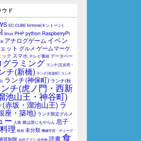
ラウド
WS
kintone(キントーン)
EC-CUBE
l
RaspberryPi
python
PHP
linux
イベン
アナログゲーム
ss
ェット
ゲームマーケ
グルメ
スマホ
ミック
データベー
テレビ番組
ログラミング
ランチ(五反田・
ンチ(新橋)
ランチ(有楽町)
ランチ
ランチ(神保町)
ランチ(秋
田)
ランチ(虎ノ門・西新
溜池山王・神谷町)
(赤坂・溜池山王)
ラ
銀座・築地)
ランチ限定グルメ
ュー
息子
娘は誰にもやらん
人狼
料理
未分類
映画
機械学習・ディープ
食
読書
糖質制限
自作アプリ
自作物