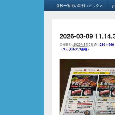
メ
前後一週間の新刊コミックス
y
イ
ン
メ
ニ
ュ
2026-03-09 11.14.
ー
公開日時:
2026年3月9日
@
1280 × 960
（スッタルデジ新橋）