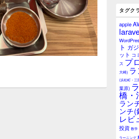
バ
ー
タグク
ウ
ィ
A
apple
ジ
larave
ェ
ッ
WordPre
ト
ト
ガジ
エ
ット
リ
コ
プ
ア
ス
ラ
大崎)
(浜松町・三
葉原)
橋・
ランチ
ンチ(
レビ
投資
数学
ラーニング