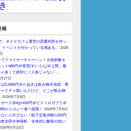
き
投稿
gptで、ボドゲカフェ運営の恋愛ADVを作っ
。 イベントが分かっている感ある。
2026
7日
カでファイヤーチャーハン！火焰炒飯＆
ット980円＠翠雲(すいうん)＠上野。量
ちゃ多くて絶対に一人前じゃない…。
7月27日
ば(L)990円＠たぬきは飲み物＠池袋。蕎
チャクチャ固いんだけど、どこが飲み物
？
2026年7月8日
ポーク200g1430円＠ビストロガブリ＠
3時からカレー食べ放題！
2026年7月6日
ないと許さない！餃子定食(9個)1250円
の肉太郎＠神保町、全体的に酸味が効い
2026年6月23日