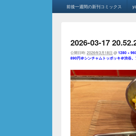
メ
前後一週間の新刊コミックス
y
イ
ン
メ
ニ
ュ
2026-03-17 20.52.
ー
公開日時:
2026年3月18日
@
1280 × 96
890円＠シンチャムトッポッキ＠渋谷