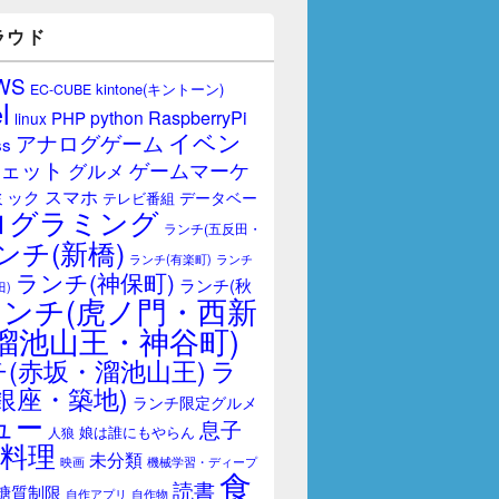
ラウド
WS
kintone(キントーン)
EC-CUBE
l
RaspberryPi
python
PHP
linux
イベン
アナログゲーム
ss
ェット
ゲームマーケ
グルメ
スマホ
ミック
データベー
テレビ番組
ログラミング
ランチ(五反田・
ンチ(新橋)
ランチ(有楽町)
ランチ
ランチ(神保町)
ランチ(秋
田)
ランチ(虎ノ門・西新
溜池山王・神谷町)
(赤坂・溜池山王)
ラ
銀座・築地)
ランチ限定グルメ
ュー
息子
娘は誰にもやらん
人狼
料理
未分類
映画
機械学習・ディープ
食
読書
糖質制限
自作アプリ
自作物