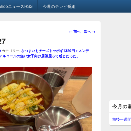
ahooニュースRSS
今週のテレビ番組
画
← 前へ
次へ →
像
27
ナ
ビ
0
カテゴリー:
さつまいもチーズトッポギ1320円＋スンデ
ゲ
。アルコールの無い女子向け居酒屋って感じだった。
ー
シ
ョ
ン
メ
今月の
イ
ン
サ
前後一週
イ
ド