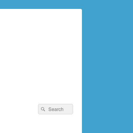
検
検
索:
索