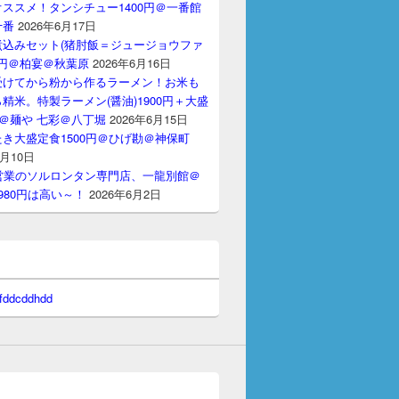
ススメ！タンシチュー1400円＠一番館
十番
2026年6月17日
煮込みセット(猪肘飯＝ジュージョウファ
00円＠柏宴＠秋葉原
2026年6月16日
受けてから粉から作るラーメン！お米も
精米。特製ラーメン(醤油)1900円＋大盛
円＠麺や 七彩＠八丁堀
2026年6月15日
き大盛定食1500円＠ひげ勘＠神保町
6月10日
間営業のソルロンタン専門店、一龍別館＠
980円は高い～！
2026年6月2日
 fddcddhdd