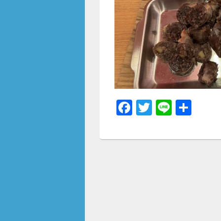
F
T
Li
共
a
wi
n
有
c
tt
e
e
er
b
o
o
k