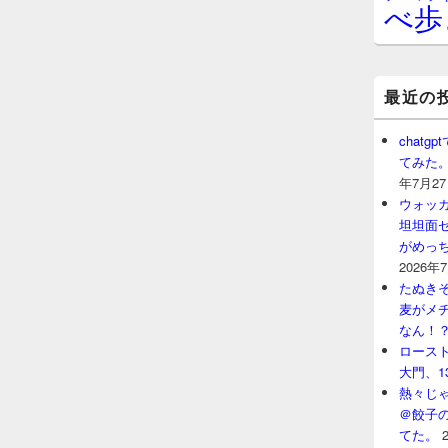
べ歩
最近の
chat
てみた
年7月2
ウォッ
坦坦面セ
がめっ
2026年
たぬきそ
麦がメ
なん！
ロースト
大門、1
熱々じゃ
＠餃子
てた。