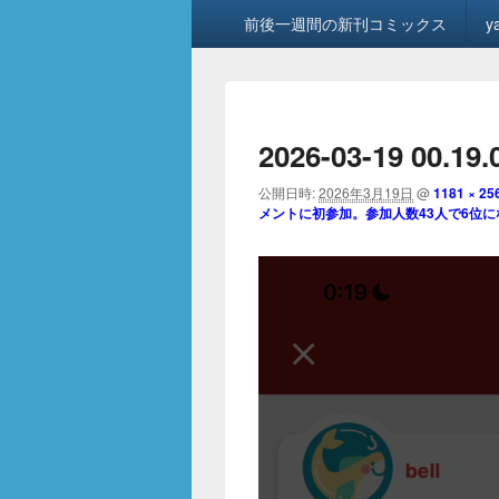
メ
前後一週間の新刊コミックス
y
イ
ン
メ
ニ
ュ
2026-03-19 00.19.
ー
公開日時:
2026年3月19日
@
1181 × 25
メントに初参加。参加人数43人で6位