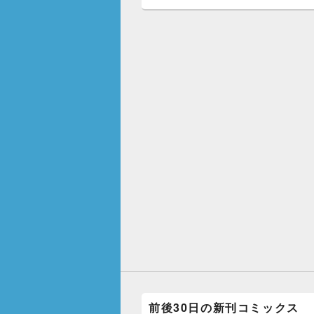
c
tt
e
e
er
b
o
o
k
前後30日の新刊コミックス