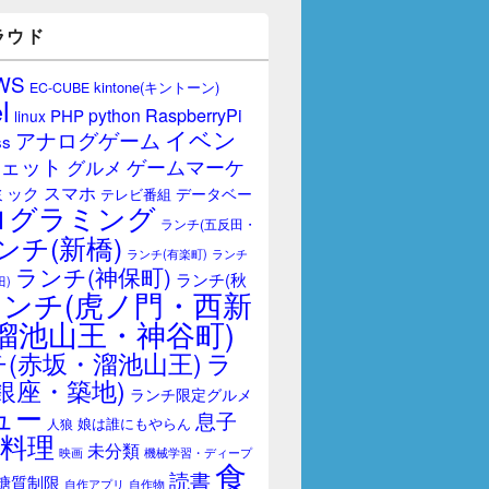
ラウド
WS
kintone(キントーン)
EC-CUBE
l
RaspberryPi
python
PHP
linux
イベン
アナログゲーム
ss
ェット
ゲームマーケ
グルメ
スマホ
ミック
データベー
テレビ番組
ログラミング
ランチ(五反田・
ンチ(新橋)
ランチ(有楽町)
ランチ
ランチ(神保町)
ランチ(秋
田)
ランチ(虎ノ門・西新
溜池山王・神谷町)
(赤坂・溜池山王)
ラ
銀座・築地)
ランチ限定グルメ
ュー
息子
娘は誰にもやらん
人狼
料理
未分類
映画
機械学習・ディープ
食
読書
糖質制限
自作アプリ
自作物