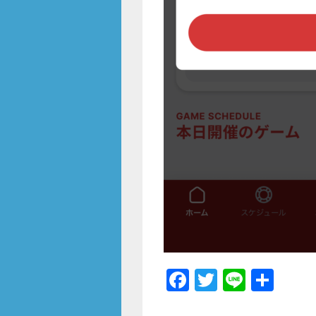
F
T
Li
共
a
wi
n
有