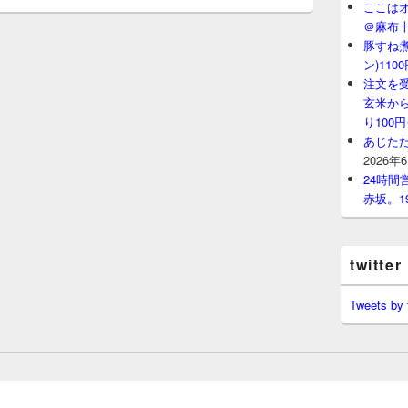
ここはオ
＠麻布
豚すね
ン)11
注文を
玄米から
り100
あじたた
2026年
24時
赤坂。1
twitter
Tweets by