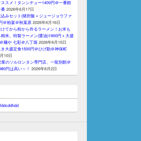
ススメ！タンシチュー1400円＠一番館
十番
2026年6月17日
煮込みセット(猪肘飯＝ジュージョウファ
00円＠柏宴＠秋葉原
2026年6月16日
受けてから粉から作るラーメン！お米も
精米。特製ラーメン(醤油)1900円＋大盛
円＠麺や 七彩＠八丁堀
2026年6月15日
き大盛定食1500円＠ひげ勘＠神保町
6月10日
間営業のソルロンタン専門店、一龍別館＠
980円は高い～！
2026年6月2日
 fddcddhdd