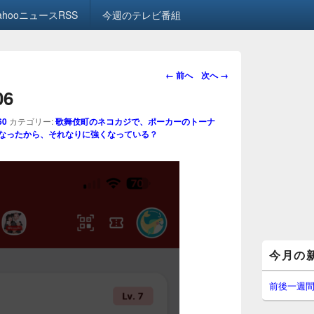
ahooニュースRSS
今週のテレビ番組
画
← 前へ
次へ →
像
06
ナ
ビ
60
カテゴリー:
歌舞伎町のネコカジで、ポーカーのトーナ
ゲ
になったから、それなりに強くなっている？
ー
シ
ョ
ン
メ
今月の
イ
ン
サ
前後一週
イ
ド