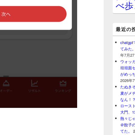
べ歩
最近の
chat
てみた
年7月2
ウォッ
坦坦面セ
がめっ
2026年
たぬきそ
麦がメ
なん！
ロースト
大門、1
熱々じゃ
＠餃子
てた。