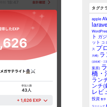
バ
ー
タグク
ウ
ィ
A
apple
ジ
larave
ェ
ッ
WordPre
ト
ト
ガジ
エ
ット
リ
コ
プ
ア
ス
ラ
大崎)
(浜松町・三
葉原)
橋・
ランチ
ンチ(
レビ
投資
数学
ラーニング