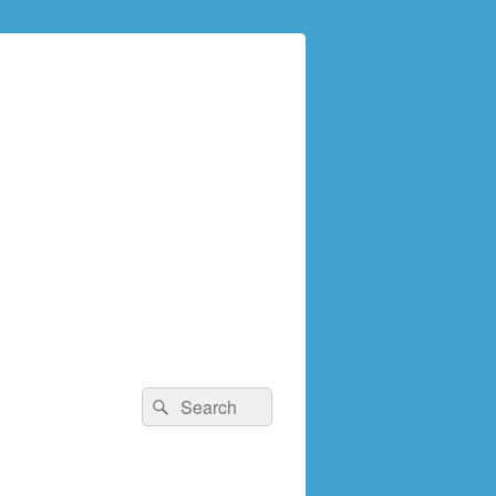
検
検
索:
索