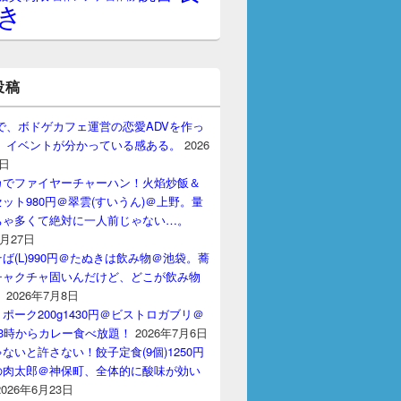
き
投稿
gptで、ボドゲカフェ運営の恋愛ADVを作っ
。 イベントが分かっている感ある。
2026
7日
カでファイヤーチャーハン！火焰炒飯＆
ット980円＠翠雲(すいうん)＠上野。量
ちゃ多くて絶対に一人前じゃない…。
7月27日
ば(L)990円＠たぬきは飲み物＠池袋。蕎
チャクチャ固いんだけど、どこが飲み物
？
2026年7月8日
ポーク200g1430円＠ビストロガブリ＠
3時からカレー食べ放題！
2026年7月6日
ないと許さない！餃子定食(9個)1250円
の肉太郎＠神保町、全体的に酸味が効い
2026年6月23日