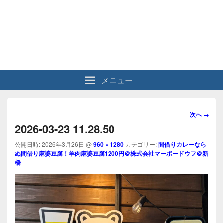
メニュー
画
次へ →
像
2026-03-23 11.28.50
ナ
ビ
公開日時:
2026年3月26日
@
960 × 1280
カテゴリー:
間借りカレーなら
ぬ間借り麻婆豆腐！羊肉麻婆豆腐1200円＠株式会社マーボードウフ＠新
ゲ
橋
ー
シ
ョ
ン