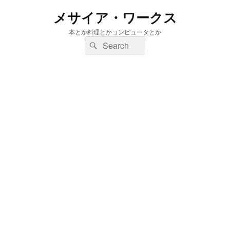
メサイア・ワークス
本とか料理とかコンピュータとか
検
検
索:
索