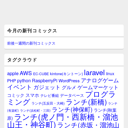
メ
今月の新刊コミックス
イ
ン
サ
前後一週間の新刊コミックス
イ
ド
バ
タグクラウド
ー
ウ
laravel
AWS
apple
ィ
linux
kintone(キントーン)
EC-CUBE
ジ
アナログゲーム
RaspberryPi
python
PHP
WordPress
ェ
イベント
ガジェット
ゲームマーケット
グルメ
ッ
プログラ
ト
スマホ
コミック
データベース
テレビ番組
エ
ミング
ランチ(新橋)
ランチ(五反田・大崎)
ランチ
リ
ランチ(神保町)
ア
ランチ(秋葉
(有楽町)
ランチ(浜松町・三田)
ランチ(虎ノ門・西新橋・溜池
原)
山王・神谷町)
ランチ(赤坂・溜池山