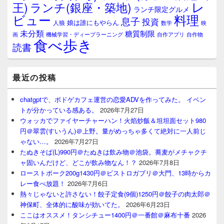
レ
王)
ランチ(銀座・築地)
ランチ限定グルメ
料理
ビュー
息子
投資
娘は誰にもやらん
人狼
数学
映
未分類
糖質制限
画
自作アプリ
自作物
機械学習・ディープラーニング
食べ歩き
読書
最近の投稿
chatgptで、ボドゲカフェ運営の恋愛ADVを作ってみた。 イベン
トが分かっている感ある。
2026年7月27日
ウォッカでファイヤーチャーハン！火焰炒飯＆坦坦面セット980
円＠翠雲(すいうん)＠上野。量がめっちゃ多くて絶対に一人前じ
ゃない…。
2026年7月27日
たぬきそば(L)990円＠たぬきは飲み物＠池袋。蕎麦がメチャクチ
ャ固いんだけど、どこが飲み物なん！？
2026年7月8日
ローストポーク200g1430円＠ビストロガブリ＠大門、13時からカ
レー食べ放題！
2026年7月6日
熱々じゃないと許さない！餃子定食(9個)1250円＠餃子の肉太郎＠
神保町、全体的に酸味が効いてた。
2026年6月23日
ここはオススメ！タンシチュー1400円＠一番館＠麻布十番
2026