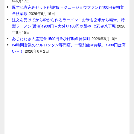
年6月17日
豚すね煮込みセット(猪肘飯＝ジュージョウファン)1100円＠柏宴
＠秋葉原
2026年6月16日
注文を受けてから粉から作るラーメン！お米も玄米から精米。特
製ラーメン(醤油)1900円＋大盛り100円＠麺や 七彩＠八丁堀
2026
年6月15日
あじたたき大盛定食1500円＠ひげ勘＠神保町
2026年6月10日
24時間営業のソルロンタン専門店、一龍別館＠赤坂。1980円は高
い～！
2026年6月2日