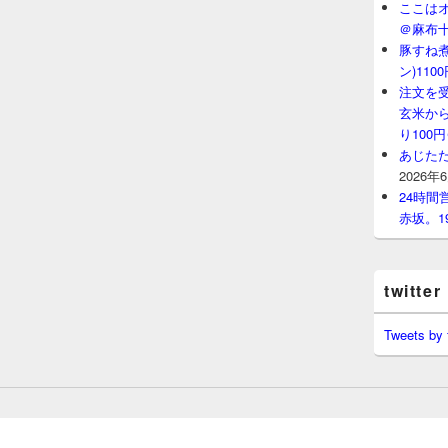
ここはオ
＠麻布
豚すね
ン)11
注文を
玄米から
り100
あじたた
2026年
24時
赤坂。1
twitter
Tweets by