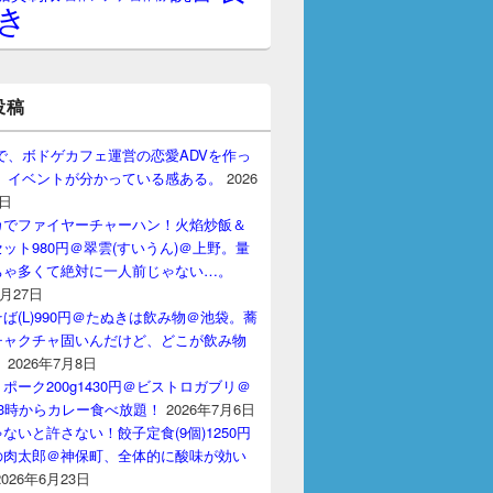
き
投稿
gptで、ボドゲカフェ運営の恋愛ADVを作っ
。 イベントが分かっている感ある。
2026
7日
カでファイヤーチャーハン！火焰炒飯＆
ット980円＠翠雲(すいうん)＠上野。量
ちゃ多くて絶対に一人前じゃない…。
7月27日
ば(L)990円＠たぬきは飲み物＠池袋。蕎
チャクチャ固いんだけど、どこが飲み物
？
2026年7月8日
ポーク200g1430円＠ビストロガブリ＠
3時からカレー食べ放題！
2026年7月6日
ないと許さない！餃子定食(9個)1250円
の肉太郎＠神保町、全体的に酸味が効い
2026年6月23日