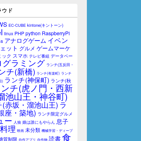
ラウド
WS
kintone(キントーン)
EC-CUBE
l
RaspberryPi
python
PHP
linux
イベン
アナログゲーム
ss
ェット
ゲームマーケ
グルメ
スマホ
ミック
データベー
テレビ番組
ログラミング
ランチ(五反田・
ンチ(新橋)
ランチ(有楽町)
ランチ
ランチ(神保町)
ランチ(秋
田)
ランチ(虎ノ門・西新
溜池山王・神谷町)
(赤坂・溜池山王)
ラ
銀座・築地)
ランチ限定グルメ
ュー
息子
娘は誰にもやらん
人狼
料理
未分類
映画
機械学習・ディープ
食
読書
糖質制限
自作アプリ
自作物