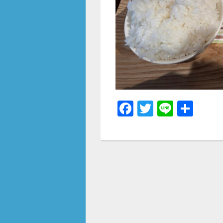
F
T
Li
共
a
wi
n
有
c
tt
e
e
er
b
o
o
k