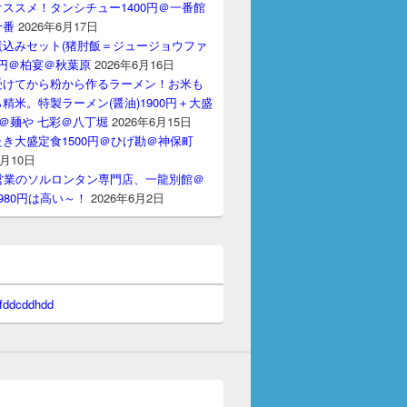
ススメ！タンシチュー1400円＠一番館
十番
2026年6月17日
煮込みセット(猪肘飯＝ジュージョウファ
00円＠柏宴＠秋葉原
2026年6月16日
受けてから粉から作るラーメン！お米も
精米。特製ラーメン(醤油)1900円＋大盛
円＠麺や 七彩＠八丁堀
2026年6月15日
き大盛定食1500円＠ひげ勘＠神保町
6月10日
間営業のソルロンタン専門店、一龍別館＠
980円は高い～！
2026年6月2日
 fddcddhdd