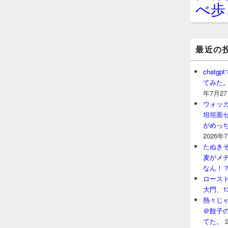
べ歩
最近の
chat
てみた
年7月2
ウォッ
坦坦面セ
がめっ
2026年
たぬきそ
麦がメ
なん！
ロースト
大門、1
熱々じゃ
＠餃子
てた。