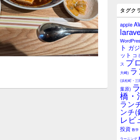
バ
ー
タグク
ウ
ィ
A
apple
ジ
larave
ェ
ッ
WordPre
ト
ト
ガジ
エ
ット
リ
コ
プ
ア
ス
ラ
大崎)
(浜松町・三
葉原)
橋・
ランチ
ンチ(
レビ
投資
数学
ラーニング