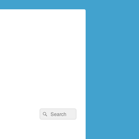
検
検
索:
索