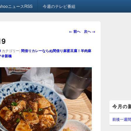
ahooニュースRSS
今週のテレビ番組
画
← 前へ
次へ →
像
19
ナ
ビ
0
カテゴリー:
間借りカレーならぬ間借り麻婆豆腐！羊肉麻
ゲ
フ＠新橋
ー
シ
ョ
ン
メ
今月の
イ
ン
サ
前後一週
イ
ド