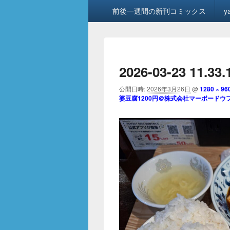
メ
前後一週間の新刊コミックス
y
イ
ン
メ
ニ
ュ
2026-03-23 11.33.
ー
公開日時:
2026年3月26日
@
1280 × 96
婆豆腐1200円＠株式会社マーボードウ