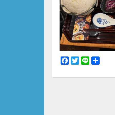
F
T
Li
共
a
wi
n
有
c
tt
e
e
er
b
o
o