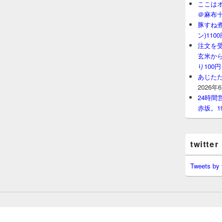
ここはオ
＠麻布
豚すね
ン)11
注文を
玄米から
り100
あじたた
2026年
24時
赤坂。1
twitter
Tweets by