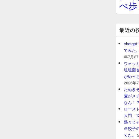
べ歩
最近の
chat
てみた
年7月2
ウォッ
坦坦面セ
がめっ
2026年
たぬきそ
麦がメ
なん！
ロースト
大門、1
熱々じゃ
＠餃子
てた。