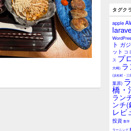
バ
ー
タグク
ウ
ィ
A
apple
ジ
larave
ェ
ッ
WordPre
ト
ト
ガジ
エ
ット
リ
コ
プ
ア
ス
ラ
大崎)
(浜松町・三
葉原)
橋・
ランチ
ンチ(
レビ
投資
数学
ラーニング