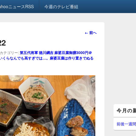
ahooニュースRSS
今週のテレビ番組
画
← 前へ
像
22
ナ
ビ
カテゴリー:
第五代将軍 徳川綱吉 麻婆豆腐御膳3000円＠
ゲ
、いくらなんでも高すぎでは…。麻婆豆腐は作り置きでぬる
ー
シ
ョ
ン
メ
今月の
イ
ン
サ
前後一週
イ
ド