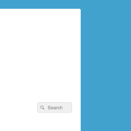
検
検
索:
索