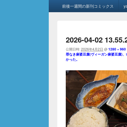
メ
前後一週間の新刊コミックス
y
イ
ン
メ
ニ
ュ
2026-04-02 13.55.
ー
公開日時:
2026年4月2日
@
1280 × 960
罪なき麻婆豆腐(ヴィーガン麻婆豆腐)
かった。