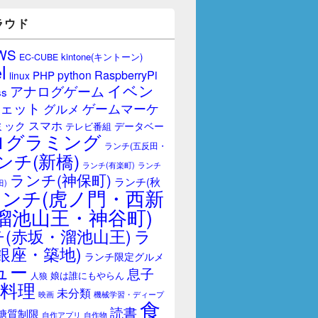
ラウド
WS
kintone(キントーン)
EC-CUBE
l
RaspberryPi
python
PHP
linux
イベン
アナログゲーム
ss
ェット
ゲームマーケ
グルメ
スマホ
ミック
データベー
テレビ番組
ログラミング
ランチ(五反田・
ンチ(新橋)
ランチ(有楽町)
ランチ
ランチ(神保町)
ランチ(秋
田)
ランチ(虎ノ門・西新
溜池山王・神谷町)
(赤坂・溜池山王)
ラ
銀座・築地)
ランチ限定グルメ
ュー
息子
娘は誰にもやらん
人狼
料理
未分類
映画
機械学習・ディープ
食
読書
糖質制限
自作アプリ
自作物