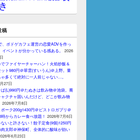
き
投稿
gptで、ボドゲカフェ運営の恋愛ADVを作っ
。 イベントが分かっている感ある。
2026
7日
カでファイヤーチャーハン！火焰炒飯＆
ット980円＠翠雲(すいうん)＠上野。量
ちゃ多くて絶対に一人前じゃない…。
7月27日
ば(L)990円＠たぬきは飲み物＠池袋。蕎
チャクチャ固いんだけど、どこが飲み物
？
2026年7月8日
ポーク200g1430円＠ビストロガブリ＠
3時からカレー食べ放題！
2026年7月6日
ないと許さない！餃子定食(9個)1250円
の肉太郎＠神保町、全体的に酸味が効い
2026年6月23日