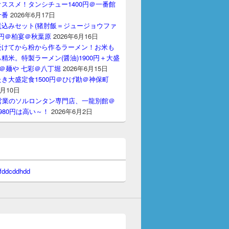
ススメ！タンシチュー1400円＠一番館
十番
2026年6月17日
煮込みセット(猪肘飯＝ジュージョウファ
00円＠柏宴＠秋葉原
2026年6月16日
受けてから粉から作るラーメン！お米も
精米。特製ラーメン(醤油)1900円＋大盛
円＠麺や 七彩＠八丁堀
2026年6月15日
き大盛定食1500円＠ひげ勘＠神保町
6月10日
間営業のソルロンタン専門店、一龍別館＠
980円は高い～！
2026年6月2日
 fddcddhdd