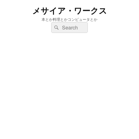
メサイア・ワークス
本とか料理とかコンピュータとか
検
検
索:
索