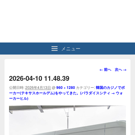
メニュー
画
← 前へ
次へ →
像
2026-04-10 11.48.39
ナ
ビ
公開日時:
2026年4月13日
@
960 × 1280
カテゴリー:
韓国のカジノでポ
ーカー(テキサスホールデム)をやってきた。(パラダイスシティ → ウォ
ゲ
ーカーヒル)
ー
シ
ョ
ン