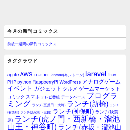
メ
今月の新刊コミックス
イ
ン
サ
前後一週間の新刊コミックス
イ
ド
バ
タグクラウド
ー
ウ
laravel
AWS
apple
ィ
linux
kintone(キントーン)
EC-CUBE
ジ
アナログゲーム
RaspberryPi
python
PHP
WordPress
ェ
イベント
ガジェット
ゲームマーケット
グルメ
ッ
プログラ
ト
スマホ
コミック
データベース
テレビ番組
エ
ミング
ランチ(新橋)
ランチ(五反田・大崎)
ランチ
リ
ランチ(神保町)
ア
ランチ(秋葉
(有楽町)
ランチ(浜松町・三田)
ランチ(虎ノ門・西新橋・溜池
原)
山王・神谷町)
ランチ(赤坂・溜池山