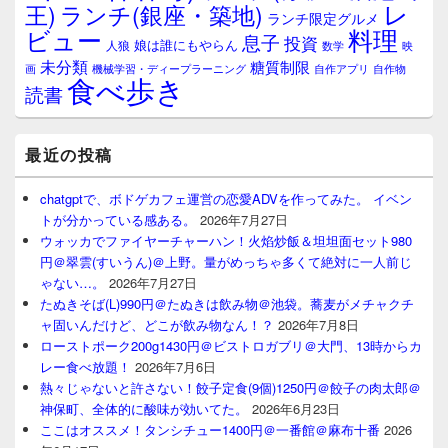
レ
王)
ランチ(銀座・築地)
ランチ限定グルメ
料理
ビュー
息子
投資
娘は誰にもやらん
人狼
数学
映
未分類
糖質制限
画
自作アプリ
自作物
機械学習・ディープラーニング
食べ歩き
読書
最近の投稿
chatgptで、ボドゲカフェ運営の恋愛ADVを作ってみた。 イベン
トが分かっている感ある。
2026年7月27日
ウォッカでファイヤーチャーハン！火焰炒飯＆坦坦面セット980
円＠翠雲(すいうん)＠上野。量がめっちゃ多くて絶対に一人前じ
ゃない…。
2026年7月27日
たぬきそば(L)990円＠たぬきは飲み物＠池袋。蕎麦がメチャクチ
ャ固いんだけど、どこが飲み物なん！？
2026年7月8日
ローストポーク200g1430円＠ビストロガブリ＠大門、13時からカ
レー食べ放題！
2026年7月6日
熱々じゃないと許さない！餃子定食(9個)1250円＠餃子の肉太郎＠
神保町、全体的に酸味が効いてた。
2026年6月23日
ここはオススメ！タンシチュー1400円＠一番館＠麻布十番
2026