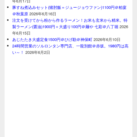
年6月17日
豚すね煮込みセット(猪肘飯＝ジュージョウファン)1100円＠柏宴
＠秋葉原
2026年6月16日
注文を受けてから粉から作るラーメン！お米も玄米から精米。特
製ラーメン(醤油)1900円＋大盛り100円＠麺や 七彩＠八丁堀
2026
年6月15日
あじたたき大盛定食1500円＠ひげ勘＠神保町
2026年6月10日
24時間営業のソルロンタン専門店、一龍別館＠赤坂。1980円は高
い～！
2026年6月2日