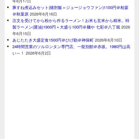
年6月17日
豚すね煮込みセット(猪肘飯＝ジュージョウファン)1100円＠柏宴
＠秋葉原
2026年6月16日
注文を受けてから粉から作るラーメン！お米も玄米から精米。特
製ラーメン(醤油)1900円＋大盛り100円＠麺や 七彩＠八丁堀
2026
年6月15日
あじたたき大盛定食1500円＠ひげ勘＠神保町
2026年6月10日
24時間営業のソルロンタン専門店、一龍別館＠赤坂。1980円は高
い～！
2026年6月2日