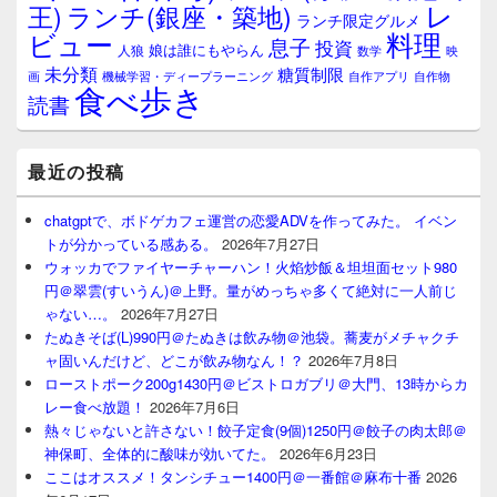
レ
王)
ランチ(銀座・築地)
ランチ限定グルメ
料理
ビュー
息子
投資
娘は誰にもやらん
人狼
数学
映
未分類
糖質制限
画
自作アプリ
自作物
機械学習・ディープラーニング
食べ歩き
読書
最近の投稿
chatgptで、ボドゲカフェ運営の恋愛ADVを作ってみた。 イベン
トが分かっている感ある。
2026年7月27日
ウォッカでファイヤーチャーハン！火焰炒飯＆坦坦面セット980
円＠翠雲(すいうん)＠上野。量がめっちゃ多くて絶対に一人前じ
ゃない…。
2026年7月27日
たぬきそば(L)990円＠たぬきは飲み物＠池袋。蕎麦がメチャクチ
ャ固いんだけど、どこが飲み物なん！？
2026年7月8日
ローストポーク200g1430円＠ビストロガブリ＠大門、13時からカ
レー食べ放題！
2026年7月6日
熱々じゃないと許さない！餃子定食(9個)1250円＠餃子の肉太郎＠
神保町、全体的に酸味が効いてた。
2026年6月23日
ここはオススメ！タンシチュー1400円＠一番館＠麻布十番
2026