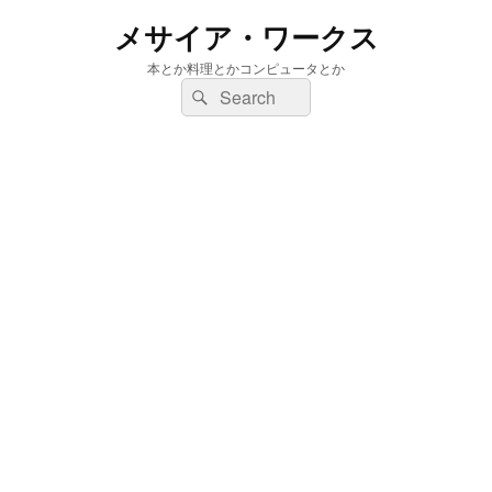
メサイア・ワークス
本とか料理とかコンピュータとか
検
検
索:
索