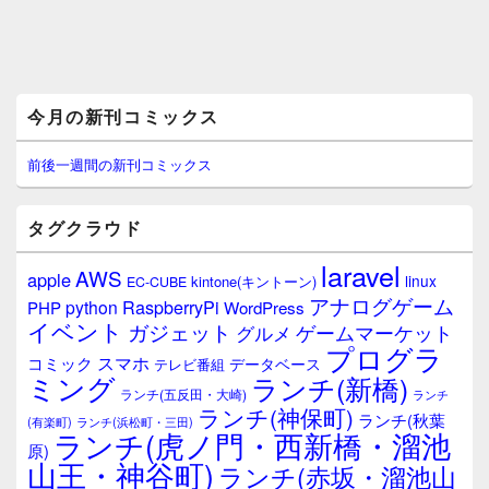
メ
今月の新刊コミックス
イ
ン
サ
前後一週間の新刊コミックス
イ
ド
バ
タグクラウド
ー
ウ
laravel
AWS
apple
ィ
linux
kintone(キントーン)
EC-CUBE
ジ
アナログゲーム
RaspberryPi
python
PHP
WordPress
ェ
イベント
ガジェット
ゲームマーケット
グルメ
ッ
プログラ
ト
スマホ
コミック
データベース
テレビ番組
エ
ミング
ランチ(新橋)
ランチ(五反田・大崎)
ランチ
リ
ランチ(神保町)
ア
ランチ(秋葉
(有楽町)
ランチ(浜松町・三田)
ランチ(虎ノ門・西新橋・溜池
原)
山王・神谷町)
ランチ(赤坂・溜池山