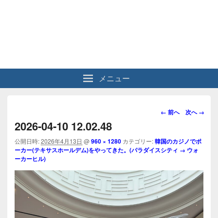
メニュー
画
← 前へ
次へ →
像
2026-04-10 12.02.48
ナ
ビ
公開日時:
2026年4月13日
@
960 × 1280
カテゴリー:
韓国のカジノでポ
ーカー(テキサスホールデム)をやってきた。(パラダイスシティ → ウォ
ゲ
ーカーヒル)
ー
シ
ョ
ン