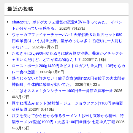
最近の投稿
chatgptで、ボドゲカフェ運営の恋愛ADVを作ってみた。 イベン
トが分かっている感ある。
2026年7月27日
ウォッカでファイヤーチャーハン！火焰炒飯＆坦坦面セット980
円＠翠雲(すいうん)＠上野。量がめっちゃ多くて絶対に一人前じ
ゃない…。
2026年7月27日
たぬきそば(L)990円＠たぬきは飲み物＠池袋。蕎麦がメチャクチ
ャ固いんだけど、どこが飲み物なん！？
2026年7月8日
ローストポーク200g1430円＠ビストロガブリ＠大門、13時からカ
レー食べ放題！
2026年7月6日
熱々じゃないと許さない！餃子定食(9個)1250円＠餃子の肉太郎＠
神保町、全体的に酸味が効いてた。
2026年6月23日
ここはオススメ！タンシチュー1400円＠一番館＠麻布十番
2026
年6月17日
豚すね煮込みセット(猪肘飯＝ジュージョウファン)1100円＠柏宴
＠秋葉原
2026年6月16日
注文を受けてから粉から作るラーメン！お米も玄米から精米。特
製ラーメン(醤油)1900円＋大盛り100円＠麺や 七彩＠八丁堀
2026
年6月15日