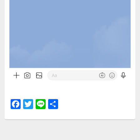
F
T
Li
共
a
wi
n
有
c
tt
e
e
er