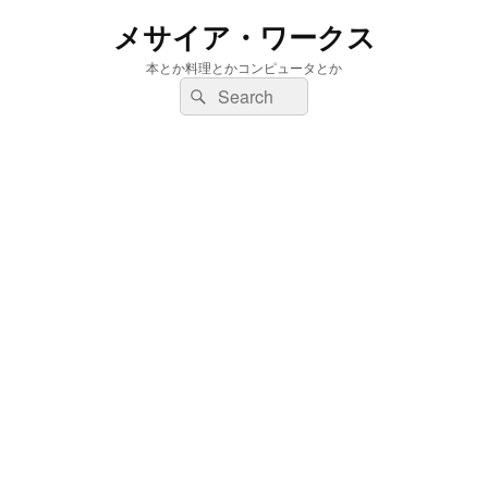
メサイア・ワークス
本とか料理とかコンピュータとか
検
検
索:
索