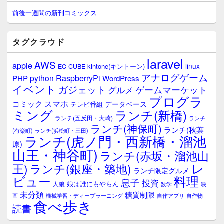
ン
サ
前後一週間の新刊コミックス
イ
ド
バ
タグクラウド
ー
ウ
laravel
AWS
apple
ィ
linux
kintone(キントーン)
EC-CUBE
ジ
アナログゲーム
RaspberryPi
python
PHP
WordPress
ェ
イベント
ガジェット
ゲームマーケット
グルメ
ッ
プログラ
ト
スマホ
コミック
データベース
テレビ番組
エ
ミング
ランチ(新橋)
ランチ(五反田・大崎)
ランチ
リ
ランチ(神保町)
ア
ランチ(秋葉
(有楽町)
ランチ(浜松町・三田)
ランチ(虎ノ門・西新橋・溜池
原)
山王・神谷町)
ランチ(赤坂・溜池山
レ
王)
ランチ(銀座・築地)
ランチ限定グルメ
料理
ビュー
息子
投資
娘は誰にもやらん
人狼
数学
映
未分類
糖質制限
画
自作アプリ
自作物
機械学習・ディープラーニング
食べ歩き
読書