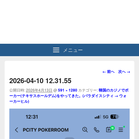
メニュー
画
← 前へ
次へ →
像
2026-04-10 12.31.55
ナ
ビ
公開日時:
2026年4月13日
@
591 × 1280
カテゴリー:
韓国のカジノでポ
ーカー(テキサスホールデム)をやってきた。(パラダイスシティ → ウォ
ゲ
ーカーヒル)
ー
シ
ョ
ン