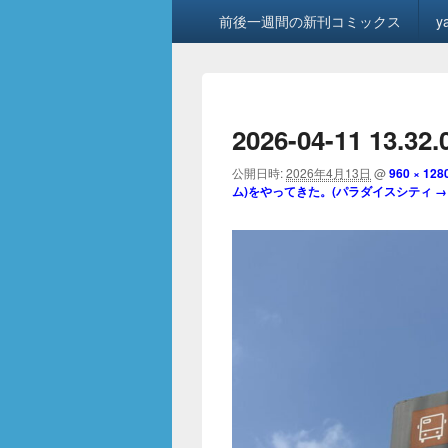
メ
前後一週間の新刊コミックス
y
イ
ン
メ
ニ
ュ
2026-04-11 13.32.
ー
公開日時:
2026年4月13日
@
960 × 128
ム)をやってきた。(パラダイスシティ →