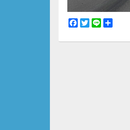
F
T
Li
共
a
wi
n
有
c
tt
e
e
er
b
o
o
k