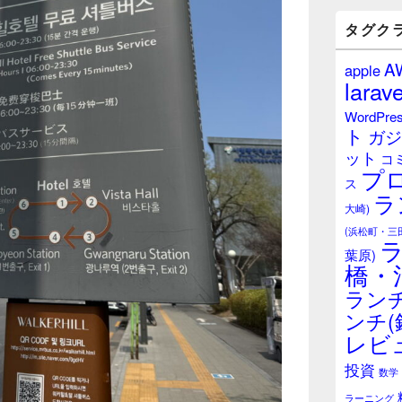
バ
ー
タグク
ウ
ィ
A
apple
ジ
larave
ェ
ッ
WordPre
ト
ト
ガジ
エ
ット
リ
コ
プ
ア
ス
ラ
大崎)
(浜松町・三
葉原)
橋・
ランチ
ンチ(
レビ
投資
数学
ラーニング