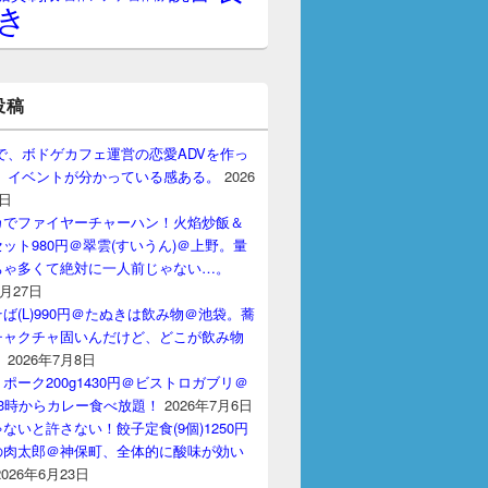
き
投稿
gptで、ボドゲカフェ運営の恋愛ADVを作っ
。 イベントが分かっている感ある。
2026
7日
カでファイヤーチャーハン！火焰炒飯＆
ット980円＠翠雲(すいうん)＠上野。量
ちゃ多くて絶対に一人前じゃない…。
7月27日
ば(L)990円＠たぬきは飲み物＠池袋。蕎
チャクチャ固いんだけど、どこが飲み物
？
2026年7月8日
ポーク200g1430円＠ビストロガブリ＠
3時からカレー食べ放題！
2026年7月6日
ないと許さない！餃子定食(9個)1250円
の肉太郎＠神保町、全体的に酸味が効い
2026年6月23日