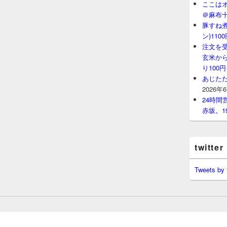
ここはオ
＠麻布
豚すね
ン)11
注文を
玄米から
り100
あじたた
2026年
24時
赤坂。1
twitter
Tweets by