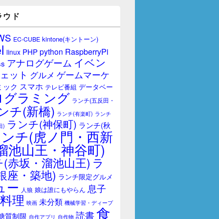
ラウド
WS
kintone(キントーン)
EC-CUBE
l
RaspberryPi
python
PHP
linux
イベン
アナログゲーム
ss
ェット
ゲームマーケ
グルメ
スマホ
ミック
データベー
テレビ番組
ログラミング
ランチ(五反田・
ンチ(新橋)
ランチ(有楽町)
ランチ
ランチ(神保町)
ランチ(秋
田)
ランチ(虎ノ門・西新
溜池山王・神谷町)
(赤坂・溜池山王)
ラ
銀座・築地)
ランチ限定グルメ
ュー
息子
娘は誰にもやらん
人狼
料理
未分類
映画
機械学習・ディープ
食
読書
糖質制限
自作アプリ
自作物