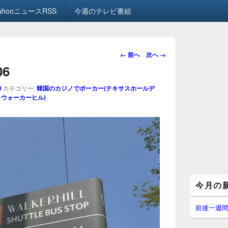
ahooニュースRSS
今週のテレビ番組
画
← 前へ
次へ →
像
06
ナ
ビ
0
カテゴリー:
韓国のカジノでポーカー(テキサスホールデ
ゲ
 ウォーカーヒル)
ー
シ
ョ
ン
メ
今月の
イ
ン
サ
前後一週
イ
ド