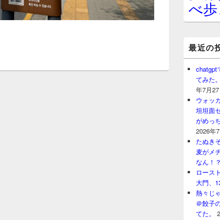
べ歩
最近の
chat
てみた
年7月2
ウォッ
坦坦面セ
がめっ
2026年
たぬきそ
麦がメ
なん！
ロースト
大門、1
熱々じゃ
＠餃子
てた。