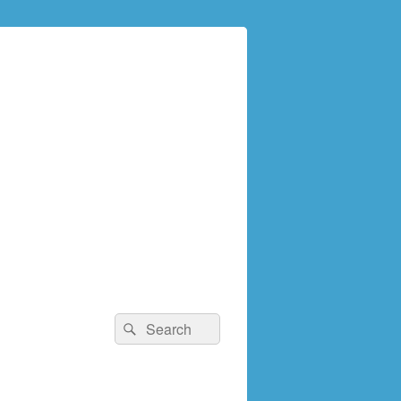
検
検
索:
索