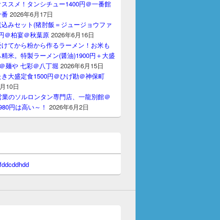
ススメ！タンシチュー1400円＠一番館
十番
2026年6月17日
煮込みセット(猪肘飯＝ジュージョウファ
00円＠柏宴＠秋葉原
2026年6月16日
受けてから粉から作るラーメン！お米も
精米。特製ラーメン(醤油)1900円＋大盛
円＠麺や 七彩＠八丁堀
2026年6月15日
き大盛定食1500円＠ひげ勘＠神保町
6月10日
間営業のソルロンタン専門店、一龍別館＠
980円は高い～！
2026年6月2日
 fddcddhdd