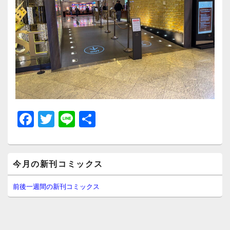
F
T
Li
共
a
wi
n
有
c
tt
e
メ
e
er
今月の新刊コミックス
イ
ン
b
サ
前後一週間の新刊コミックス
イ
o
ド
o
バ
ー