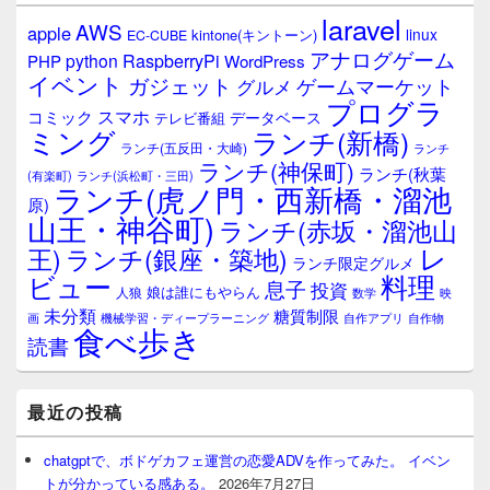
laravel
AWS
apple
linux
kintone(キントーン)
EC-CUBE
アナログゲーム
RaspberryPi
python
PHP
WordPress
イベント
ガジェット
ゲームマーケット
グルメ
プログラ
スマホ
コミック
データベース
テレビ番組
ミング
ランチ(新橋)
ランチ(五反田・大崎)
ランチ
ランチ(神保町)
ランチ(秋葉
(有楽町)
ランチ(浜松町・三田)
ランチ(虎ノ門・西新橋・溜池
原)
山王・神谷町)
ランチ(赤坂・溜池山
レ
王)
ランチ(銀座・築地)
ランチ限定グルメ
料理
ビュー
息子
投資
娘は誰にもやらん
人狼
数学
映
未分類
糖質制限
画
自作アプリ
自作物
機械学習・ディープラーニング
食べ歩き
読書
最近の投稿
chatgptで、ボドゲカフェ運営の恋愛ADVを作ってみた。 イベン
トが分かっている感ある。
2026年7月27日