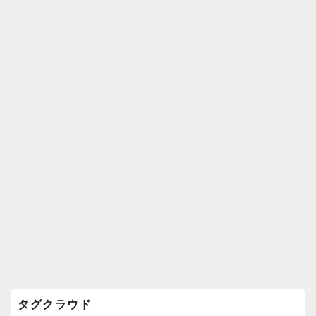
k
ウ
ィ
ジ
ェ
ッ
ト
エ
リ
ア
タグクラウド