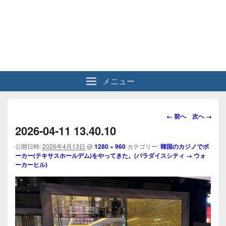
メニュー
画
← 前へ
次へ →
像
2026-04-11 13.40.10
ナ
ビ
公開日時:
2026年4月13日
@
1280 × 960
カテゴリー:
韓国のカジノでポ
ーカー(テキサスホールデム)をやってきた。(パラダイスシティ → ウォ
ゲ
ーカーヒル)
ー
シ
ョ
ン