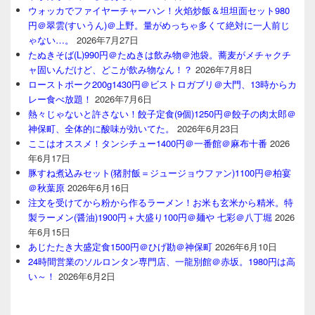
ウォッカでファイヤーチャーハン！火焰炒飯＆坦坦面セット980
円＠翠雲(すいうん)＠上野。量がめっちゃ多くて絶対に一人前じ
ゃない…。
2026年7月27日
たぬきそば(L)990円＠たぬきは飲み物＠池袋。蕎麦がメチャクチ
ャ固いんだけど、どこが飲み物なん！？
2026年7月8日
ローストポーク200g1430円＠ビストロガブリ＠大門、13時からカ
レー食べ放題！
2026年7月6日
熱々じゃないと許さない！餃子定食(9個)1250円＠餃子の肉太郎＠
神保町、全体的に酸味が効いてた。
2026年6月23日
ここはオススメ！タンシチュー1400円＠一番館＠麻布十番
2026
年6月17日
豚すね煮込みセット(猪肘飯＝ジュージョウファン)1100円＠柏宴
＠秋葉原
2026年6月16日
注文を受けてから粉から作るラーメン！お米も玄米から精米。特
製ラーメン(醤油)1900円＋大盛り100円＠麺や 七彩＠八丁堀
2026
年6月15日
あじたたき大盛定食1500円＠ひげ勘＠神保町
2026年6月10日
24時間営業のソルロンタン専門店、一龍別館＠赤坂。1980円は高
い～！
2026年6月2日