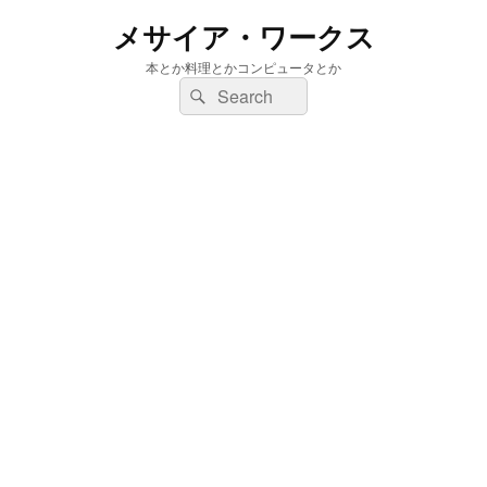
メサイア・ワークス
本とか料理とかコンピュータとか
検
検
索:
索