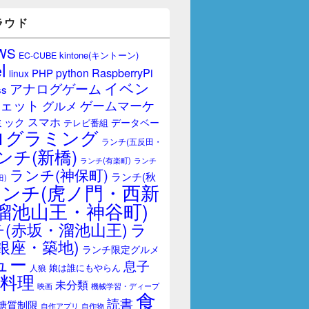
ラウド
WS
kintone(キントーン)
EC-CUBE
l
RaspberryPi
python
PHP
linux
イベン
アナログゲーム
ss
ェット
ゲームマーケ
グルメ
スマホ
ミック
データベー
テレビ番組
ログラミング
ランチ(五反田・
ンチ(新橋)
ランチ(有楽町)
ランチ
ランチ(神保町)
ランチ(秋
田)
ランチ(虎ノ門・西新
溜池山王・神谷町)
(赤坂・溜池山王)
ラ
銀座・築地)
ランチ限定グルメ
ュー
息子
娘は誰にもやらん
人狼
料理
未分類
映画
機械学習・ディープ
食
読書
糖質制限
自作アプリ
自作物