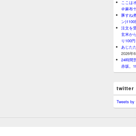
ここはオ
＠麻布
豚すね
ン)11
注文を
玄米から
り100
あじたた
2026年
24時
赤坂。1
twitter
Tweets by