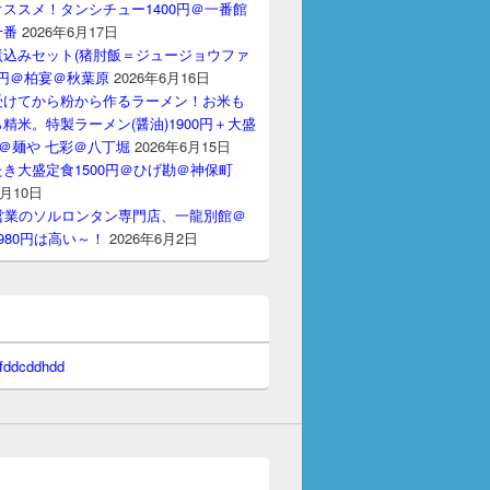
ススメ！タンシチュー1400円＠一番館
十番
2026年6月17日
煮込みセット(猪肘飯＝ジュージョウファ
00円＠柏宴＠秋葉原
2026年6月16日
受けてから粉から作るラーメン！お米も
精米。特製ラーメン(醤油)1900円＋大盛
円＠麺や 七彩＠八丁堀
2026年6月15日
き大盛定食1500円＠ひげ勘＠神保町
6月10日
間営業のソルロンタン専門店、一龍別館＠
980円は高い～！
2026年6月2日
 fddcddhdd