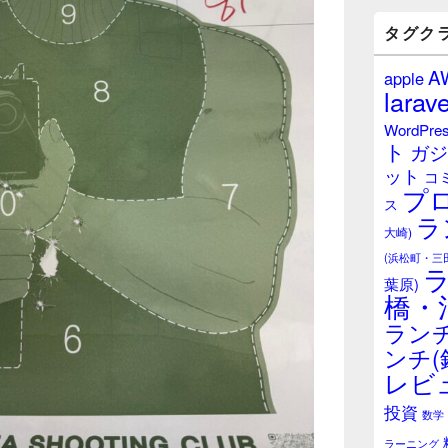
バ
ー
タグク
ウ
ィ
A
apple
ジ
larave
ェ
ッ
WordPre
ト
ト
ガジ
エ
ット
リ
コ
プ
ア
ス
ラ
大崎)
(浜松町・三
葉原)
橋・
ランチ
ンチ(
レビ
投資
数学
ラーニング