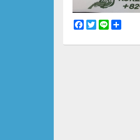
F
T
Li
共
a
wi
n
有
c
tt
e
e
er
b
o
o
k