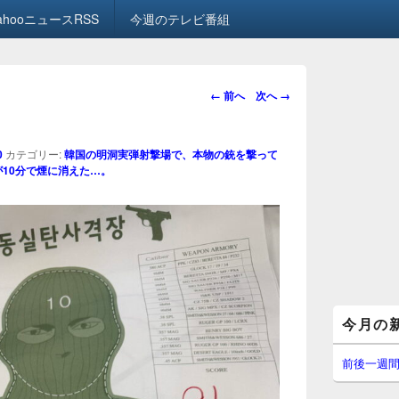
ahooニュースRSS
今週のテレビ番組
画
← 前へ
次へ →
像
ナ
ビ
0
カテゴリー:
韓国の明洞実弾射撃場で、本物の銃を撃って
ゲ
)が10分で煙に消えた…。
ー
シ
ョ
ン
メ
今月の
イ
ン
サ
前後一週
イ
ド