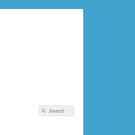
検
検
索:
索