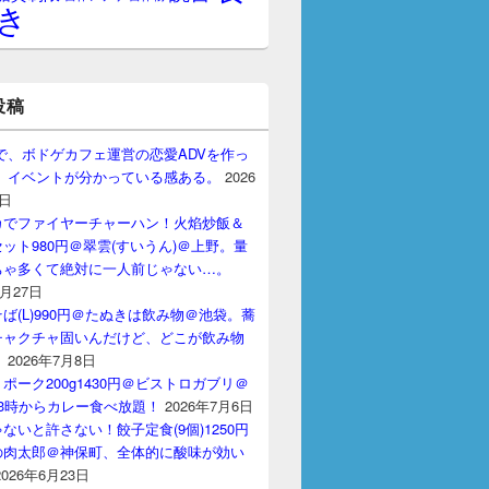
き
投稿
gptで、ボドゲカフェ運営の恋愛ADVを作っ
。 イベントが分かっている感ある。
2026
7日
カでファイヤーチャーハン！火焰炒飯＆
ット980円＠翠雲(すいうん)＠上野。量
ちゃ多くて絶対に一人前じゃない…。
7月27日
ば(L)990円＠たぬきは飲み物＠池袋。蕎
チャクチャ固いんだけど、どこが飲み物
？
2026年7月8日
ポーク200g1430円＠ビストロガブリ＠
3時からカレー食べ放題！
2026年7月6日
ないと許さない！餃子定食(9個)1250円
の肉太郎＠神保町、全体的に酸味が効い
2026年6月23日