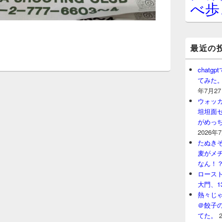
べ歩
最近の
chat
てみた
年7月2
ウォッ
坦坦面セ
がめっ
2026年
たぬきそ
麦がメ
なん！
ロースト
大門、1
熱々じゃ
＠餃子
てた。