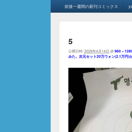
メ
前後一週間の新刊コミックス
y
イ
ン
メ
ニ
ュ
5
ー
公開日時:
2026年4月14日
@
960 × 128
みた。次元セット20万ウォン(2.1万円