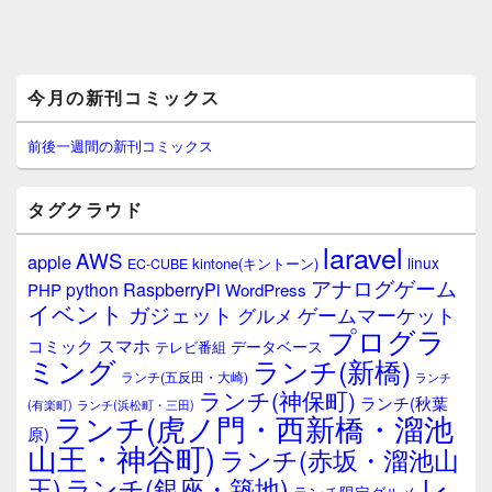
メ
今月の新刊コミックス
イ
ン
サ
前後一週間の新刊コミックス
イ
ド
バ
タグクラウド
ー
ウ
laravel
AWS
apple
ィ
linux
kintone(キントーン)
EC-CUBE
ジ
アナログゲーム
RaspberryPi
python
PHP
WordPress
ェ
イベント
ガジェット
ゲームマーケット
グルメ
ッ
プログラ
ト
スマホ
コミック
データベース
テレビ番組
エ
ミング
ランチ(新橋)
ランチ(五反田・大崎)
ランチ
リ
ランチ(神保町)
ア
ランチ(秋葉
(有楽町)
ランチ(浜松町・三田)
ランチ(虎ノ門・西新橋・溜池
原)
山王・神谷町)
ランチ(赤坂・溜池山
レ
王)
ランチ(銀座・築地)