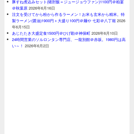
豚すね煮込みセット(猪肘飯＝ジュージョウファン)1100円＠柏宴
＠秋葉原
2026年6月16日
注文を受けてから粉から作るラーメン！お米も玄米から精米。特
製ラーメン(醤油)1900円＋大盛り100円＠麺や 七彩＠八丁堀
2026
年6月15日
あじたたき大盛定食1500円＠ひげ勘＠神保町
2026年6月10日
24時間営業のソルロンタン専門店、一龍別館＠赤坂。1980円は高
い～！
2026年6月2日