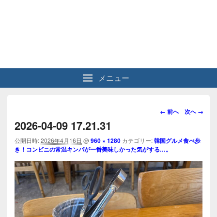
メニュー
画
← 前へ
次へ →
像
2026-04-09 17.21.31
ナ
ビ
公開日時:
2026年4月16日
@
960 × 1280
カテゴリー:
韓国グルメ食べ歩
き！コンビニの常温キンパが一番美味しかった気がする…。
ゲ
ー
シ
ョ
ン