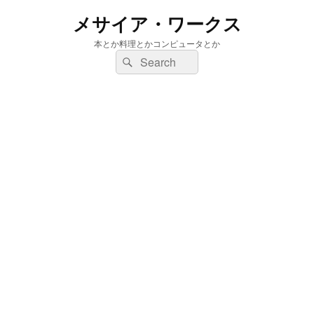
メサイア・ワークス
本とか料理とかコンピュータとか
検
検
索:
索