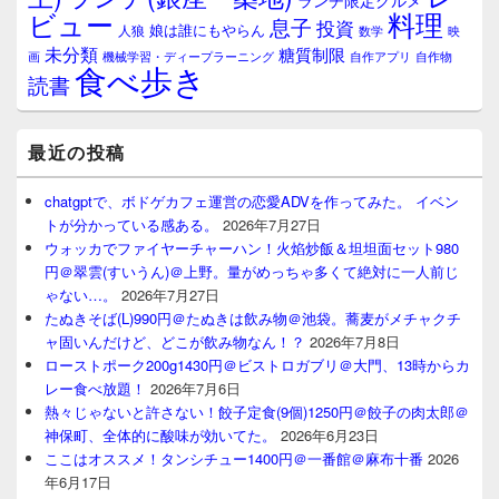
ランチ限定グルメ
料理
ビュー
息子
投資
娘は誰にもやらん
人狼
数学
映
未分類
糖質制限
画
自作アプリ
自作物
機械学習・ディープラーニング
食べ歩き
読書
最近の投稿
chatgptで、ボドゲカフェ運営の恋愛ADVを作ってみた。 イベン
トが分かっている感ある。
2026年7月27日
ウォッカでファイヤーチャーハン！火焰炒飯＆坦坦面セット980
円＠翠雲(すいうん)＠上野。量がめっちゃ多くて絶対に一人前じ
ゃない…。
2026年7月27日
たぬきそば(L)990円＠たぬきは飲み物＠池袋。蕎麦がメチャクチ
ャ固いんだけど、どこが飲み物なん！？
2026年7月8日
ローストポーク200g1430円＠ビストロガブリ＠大門、13時からカ
レー食べ放題！
2026年7月6日
熱々じゃないと許さない！餃子定食(9個)1250円＠餃子の肉太郎＠
神保町、全体的に酸味が効いてた。
2026年6月23日
ここはオススメ！タンシチュー1400円＠一番館＠麻布十番
2026
年6月17日