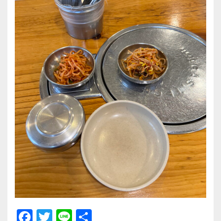
F
T
Li
共