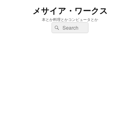
メサイア・ワークス
本とか料理とかコンピュータとか
検
検
索:
索