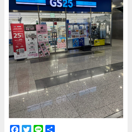
F
T
Li
共