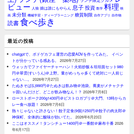
ランチ限定グルメ
料理
ビュー
息子
投資
娘は誰にもやらん
人狼
数学
映
未分類
糖質制限
画
自作アプリ
自作物
機械学習・ディープラーニング
食べ歩き
読書
最近の投稿
chatgptで、ボドゲカフェ運営の恋愛ADVを作ってみた。 イベン
トが分かっている感ある。
2026年7月27日
ウォッカでファイヤーチャーハン！火焰炒飯＆坦坦面セット980
円＠翠雲(すいうん)＠上野。量がめっちゃ多くて絶対に一人前じ
ゃない…。
2026年7月27日
たぬきそば(L)990円＠たぬきは飲み物＠池袋。蕎麦がメチャクチ
ャ固いんだけど、どこが飲み物なん！？
2026年7月8日
ローストポーク200g1430円＠ビストロガブリ＠大門、13時からカ
レー食べ放題！
2026年7月6日
熱々じゃないと許さない！餃子定食(9個)1250円＠餃子の肉太郎＠
神保町、全体的に酸味が効いてた。
2026年6月23日
ここはオススメ！タンシチュー1400円＠一番館＠麻布十番
2026
年6月17日