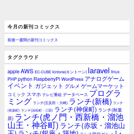
メ
今月の新刊コミックス
イ
ン
サ
前後一週間の新刊コミックス
イ
ド
バ
タグクラウド
ー
ウ
laravel
AWS
apple
ィ
linux
kintone(キントーン)
EC-CUBE
ジ
アナログゲーム
RaspberryPi
python
PHP
WordPress
ェ
イベント
ガジェット
ゲームマーケット
グルメ
ッ
プログラ
ト
スマホ
コミック
データベース
テレビ番組
エ
ミング
ランチ(新橋)
ランチ(五反田・大崎)
ランチ
リ
ランチ(神保町)
ア
ランチ(秋葉
(有楽町)
ランチ(浜松町・三田)
ランチ(虎ノ門・西新橋・溜池
原)
山王・神谷町)
ランチ(赤坂・溜池山
レ
王)
ランチ(銀座・築地)