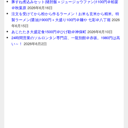
豚すね煮込みセット(猪肘飯＝ジュージョウファン)1100円＠柏宴
＠秋葉原
2026年6月16日
注文を受けてから粉から作るラーメン！お米も玄米から精米。特
製ラーメン(醤油)1900円＋大盛り100円＠麺や 七彩＠八丁堀
2026
年6月15日
あじたたき大盛定食1500円＠ひげ勘＠神保町
2026年6月10日
24時間営業のソルロンタン専門店、一龍別館＠赤坂。1980円は高
い～！
2026年6月2日