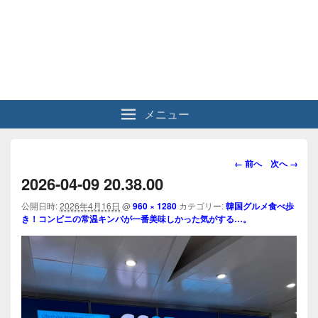
メニュー
画
← 前へ
次へ →
像
2026-04-09 20.38.00
ナ
ビ
公開日時:
2026年4月16日
@
960 × 1280
カテゴリー:
韓国グルメ食べ歩
き！コンビニの常温キンパが一番美味しかった気がする…。
ゲ
ー
シ
ョ
ン