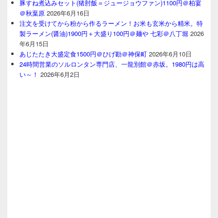
豚すね煮込みセット(猪肘飯＝ジュージョウファン)1100円＠柏宴
＠秋葉原
2026年6月16日
注文を受けてから粉から作るラーメン！お米も玄米から精米。特
製ラーメン(醤油)1900円＋大盛り100円＠麺や 七彩＠八丁堀
2026
年6月15日
あじたたき大盛定食1500円＠ひげ勘＠神保町
2026年6月10日
24時間営業のソルロンタン専門店、一龍別館＠赤坂。1980円は高
い～！
2026年6月2日