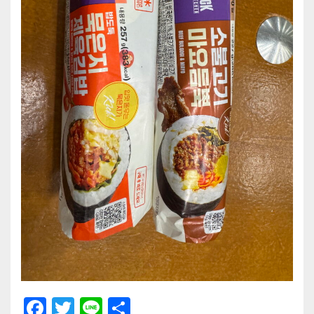
F
T
Li
共