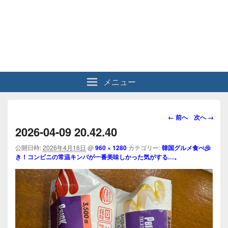
メニュー
画
← 前へ
次へ →
像
2026-04-09 20.42.40
ナ
ビ
公開日時:
2026年4月16日
@
960 × 1280
カテゴリー:
韓国グルメ食べ歩
き！コンビニの常温キンパが一番美味しかった気がする…。
ゲ
ー
シ
ョ
ン