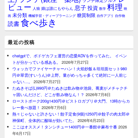
ランチ限定グルメ
料理
ビュー
息子
投資
娘は誰にもやらん
人狼
数学
映
未分類
糖質制限
画
自作アプリ
自作物
機械学習・ディープラーニング
食べ歩き
読書
最近の投稿
chatgptで、ボドゲカフェ運営の恋愛ADVを作ってみた。 イベン
トが分かっている感ある。
2026年7月27日
ウォッカでファイヤーチャーハン！火焰炒飯＆坦坦面セット980
円＠翠雲(すいうん)＠上野。量がめっちゃ多くて絶対に一人前じ
ゃない…。
2026年7月27日
たぬきそば(L)990円＠たぬきは飲み物＠池袋。蕎麦がメチャクチ
ャ固いんだけど、どこが飲み物なん！？
2026年7月8日
ローストポーク200g1430円＠ビストロガブリ＠大門、13時からカ
レー食べ放題！
2026年7月6日
熱々じゃないと許さない！餃子定食(9個)1250円＠餃子の肉太郎＠
神保町、全体的に酸味が効いてた。
2026年6月23日
ここはオススメ！タンシチュー1400円＠一番館＠麻布十番
2026
年6月17日