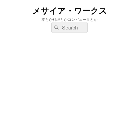
メサイア・ワークス
本とか料理とかコンピュータとか
検
検
索:
索