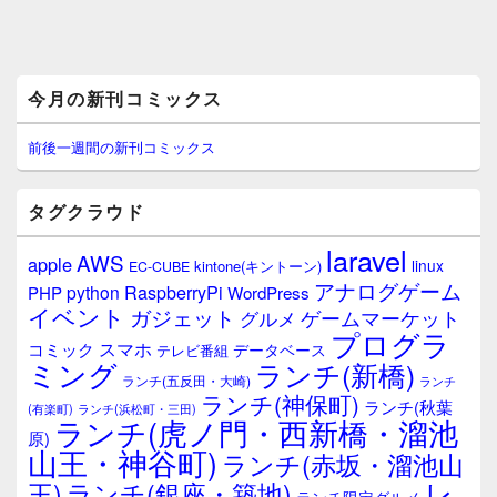
メ
今月の新刊コミックス
イ
ン
サ
前後一週間の新刊コミックス
イ
ド
バ
タグクラウド
ー
ウ
laravel
AWS
apple
ィ
linux
kintone(キントーン)
EC-CUBE
ジ
アナログゲーム
RaspberryPi
python
PHP
WordPress
ェ
イベント
ガジェット
ゲームマーケット
グルメ
ッ
プログラ
ト
スマホ
コミック
データベース
テレビ番組
エ
ミング
ランチ(新橋)
ランチ(五反田・大崎)
ランチ
リ
ランチ(神保町)
ア
ランチ(秋葉
(有楽町)
ランチ(浜松町・三田)
ランチ(虎ノ門・西新橋・溜池
原)
山王・神谷町)
ランチ(赤坂・溜池山
レ
王)
ランチ(銀座・築地)