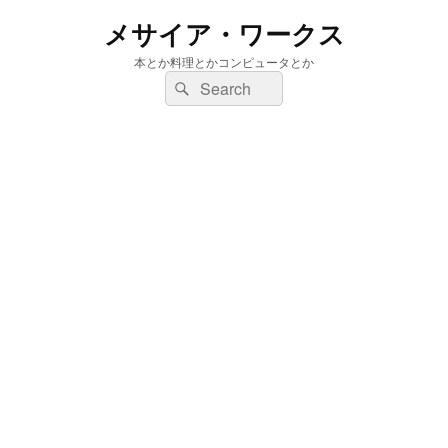
メサイア・ワークス
本とか料理とかコンピュータとか
検
検
索:
索