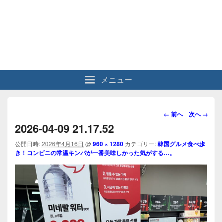
メニュー
画
← 前へ
次へ →
像
2026-04-09 21.17.52
ナ
ビ
公開日時:
2026年4月16日
@
960 × 1280
カテゴリー:
韓国グルメ食べ歩
き！コンビニの常温キンパが一番美味しかった気がする…。
ゲ
ー
シ
ョ
ン