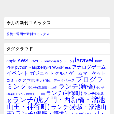
メ
今月の新刊コミックス
イ
ン
サ
前後一週間の新刊コミックス
イ
ド
バ
タグクラウド
ー
ウ
laravel
AWS
apple
ィ
linux
kintone(キントーン)
EC-CUBE
ジ
アナログゲーム
RaspberryPi
python
PHP
WordPress
ェ
イベント
ガジェット
ゲームマーケット
グルメ
ッ
プログラ
ト
スマホ
コミック
データベース
テレビ番組
エ
ミング
ランチ(新橋)
ランチ(五反田・大崎)
ランチ
リ
ランチ(神保町)
ア
ランチ(秋葉
(有楽町)
ランチ(浜松町・三田)
ランチ(虎ノ門・西新橋・溜池
原)
山王・神谷町)
ランチ(赤坂・溜池山
レ
王)
ランチ(銀座・築地)