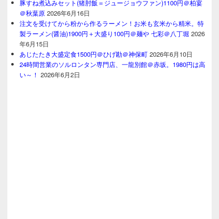
豚すね煮込みセット(猪肘飯＝ジュージョウファン)1100円＠柏宴
＠秋葉原
2026年6月16日
注文を受けてから粉から作るラーメン！お米も玄米から精米。特
製ラーメン(醤油)1900円＋大盛り100円＠麺や 七彩＠八丁堀
2026
年6月15日
あじたたき大盛定食1500円＠ひげ勘＠神保町
2026年6月10日
24時間営業のソルロンタン専門店、一龍別館＠赤坂。1980円は高
い～！
2026年6月2日