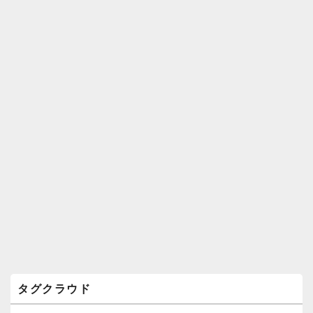
ィ
ジ
ェ
ッ
ト
エ
リ
ア
タグクラウド