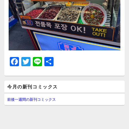
F
T
Li
共
a
wi
n
有
c
tt
e
メ
e
er
今月の新刊コミックス
イ
ン
b
サ
前後一週間の新刊コミックス
イ
o
ド
o
バ
ー
k
ウ