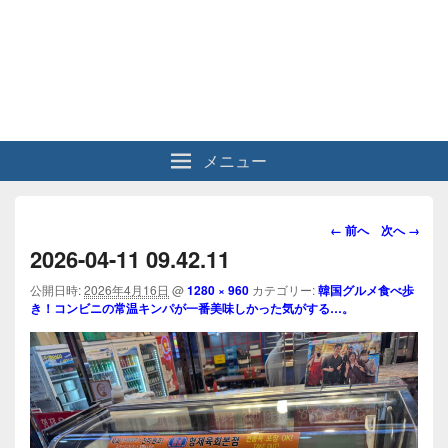
メニュー
画
← 前へ
次へ →
像
2026-04-11 09.42.11
ナ
ビ
公開日時:
2026年4月16日
@
1280 × 960
カテゴリー:
韓国グルメ食べ歩
き！コンビニの常温キンパが一番美味しかった気がする…。
ゲ
ー
シ
ョ
ン