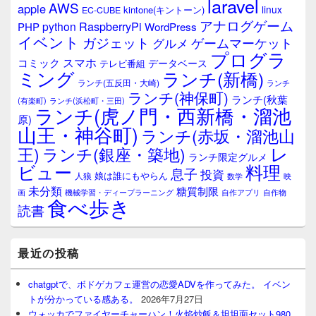
laravel
AWS
apple
linux
kintone(キントーン)
EC-CUBE
アナログゲーム
RaspberryPi
python
PHP
WordPress
イベント
ガジェット
ゲームマーケット
グルメ
プログラ
スマホ
コミック
データベース
テレビ番組
ミング
ランチ(新橋)
ランチ(五反田・大崎)
ランチ
ランチ(神保町)
ランチ(秋葉
(有楽町)
ランチ(浜松町・三田)
ランチ(虎ノ門・西新橋・溜池
原)
山王・神谷町)
ランチ(赤坂・溜池山
レ
王)
ランチ(銀座・築地)
ランチ限定グルメ
料理
ビュー
息子
投資
娘は誰にもやらん
人狼
数学
映
未分類
糖質制限
画
自作アプリ
自作物
機械学習・ディープラーニング
食べ歩き
読書
最近の投稿
chatgptで、ボドゲカフェ運営の恋愛ADVを作ってみた。 イベン
トが分かっている感ある。
2026年7月27日
ウォッカでファイヤーチャーハン！火焰炒飯＆坦坦面セット980