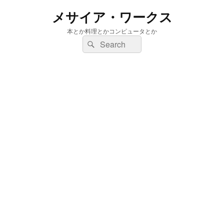
メサイア・ワークス
本とか料理とかコンピュータとか
検
検
索:
索