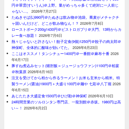
円＠翠雲(すいうん)＠上野。量がめっちゃ多くて絶対に一人前じ
ゃない…。
2026年7月27日
たぬきそば(L)990円＠たぬきは飲み物＠池袋。蕎麦がメチャクチ
ャ固いんだけど、どこが飲み物なん！？
2026年7月8日
ローストポーク200g1430円＠ビストロガブリ＠大門、13時からカ
レー食べ放題！
2026年7月6日
熱々じゃないと許さない！餃子定食(9個)1250円＠餃子の肉太郎＠
神保町、全体的に酸味が効いてた。
2026年6月23日
ここはオススメ！タンシチュー1400円＠一番館＠麻布十番
2026
年6月17日
豚すね煮込みセット(猪肘飯＝ジュージョウファン)1100円＠柏宴
＠秋葉原
2026年6月16日
注文を受けてから粉から作るラーメン！お米も玄米から精米。特
製ラーメン(醤油)1900円＋大盛り100円＠麺や 七彩＠八丁堀
2026
年6月15日
あじたたき大盛定食1500円＠ひげ勘＠神保町
2026年6月10日
24時間営業のソルロンタン専門店、一龍別館＠赤坂。1980円は高
い～！
2026年6月2日