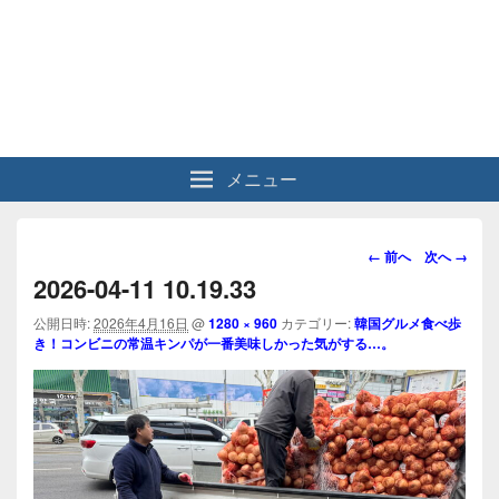
メニュー
画
← 前へ
次へ →
像
2026-04-11 10.19.33
ナ
ビ
公開日時:
2026年4月16日
@
1280 × 960
カテゴリー:
韓国グルメ食べ歩
き！コンビニの常温キンパが一番美味しかった気がする…。
ゲ
ー
シ
ョ
ン