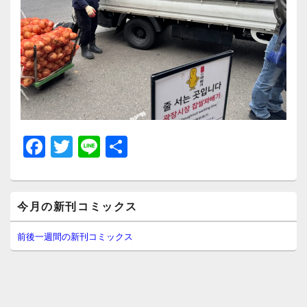
F
T
Li
共
a
wi
n
有
c
tt
e
メ
e
er
今月の新刊コミックス
イ
ン
b
サ
前後一週間の新刊コミックス
イ
o
ド
o
バ
ー
k
ウ