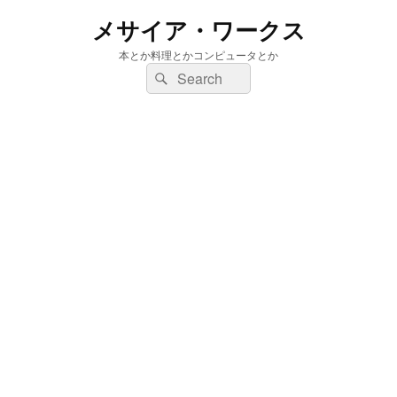
メサイア・ワークス
本とか料理とかコンピュータとか
検
検
索:
索