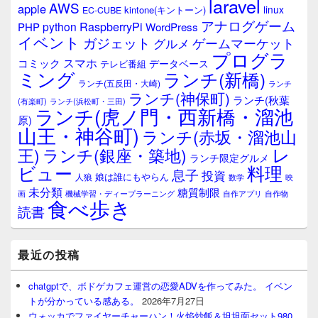
laravel
AWS
apple
linux
kintone(キントーン)
EC-CUBE
アナログゲーム
RaspberryPi
python
PHP
WordPress
イベント
ガジェット
ゲームマーケット
グルメ
プログラ
スマホ
コミック
データベース
テレビ番組
ミング
ランチ(新橋)
ランチ(五反田・大崎)
ランチ
ランチ(神保町)
ランチ(秋葉
(有楽町)
ランチ(浜松町・三田)
ランチ(虎ノ門・西新橋・溜池
原)
山王・神谷町)
ランチ(赤坂・溜池山
レ
王)
ランチ(銀座・築地)
ランチ限定グルメ
料理
ビュー
息子
投資
娘は誰にもやらん
人狼
数学
映
未分類
糖質制限
画
自作アプリ
自作物
機械学習・ディープラーニング
食べ歩き
読書
最近の投稿
chatgptで、ボドゲカフェ運営の恋愛ADVを作ってみた。 イベン
トが分かっている感ある。
2026年7月27日
ウォッカでファイヤーチャーハン！火焰炒飯＆坦坦面セット980