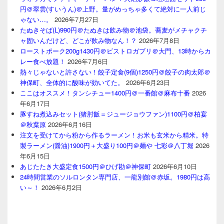
円＠翠雲(すいうん)＠上野。量がめっちゃ多くて絶対に一人前じ
ゃない…。
2026年7月27日
たぬきそば(L)990円＠たぬきは飲み物＠池袋。蕎麦がメチャクチ
ャ固いんだけど、どこが飲み物なん！？
2026年7月8日
ローストポーク200g1430円＠ビストロガブリ＠大門、13時からカ
レー食べ放題！
2026年7月6日
熱々じゃないと許さない！餃子定食(9個)1250円＠餃子の肉太郎＠
神保町、全体的に酸味が効いてた。
2026年6月23日
ここはオススメ！タンシチュー1400円＠一番館＠麻布十番
2026
年6月17日
豚すね煮込みセット(猪肘飯＝ジュージョウファン)1100円＠柏宴
＠秋葉原
2026年6月16日
注文を受けてから粉から作るラーメン！お米も玄米から精米。特
製ラーメン(醤油)1900円＋大盛り100円＠麺や 七彩＠八丁堀
2026
年6月15日
あじたたき大盛定食1500円＠ひげ勘＠神保町
2026年6月10日
24時間営業のソルロンタン専門店、一龍別館＠赤坂。1980円は高
い～！
2026年6月2日