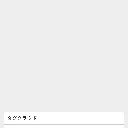
ィ
ジ
ェ
ッ
ト
エ
リ
ア
タグクラウド