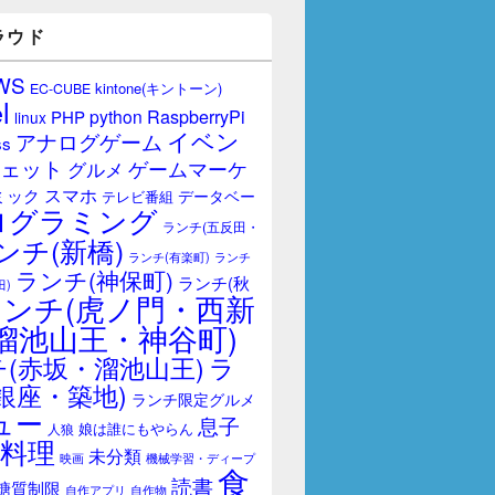
ラウド
WS
kintone(キントーン)
EC-CUBE
l
RaspberryPi
python
PHP
linux
イベン
アナログゲーム
ss
ェット
ゲームマーケ
グルメ
スマホ
ミック
データベー
テレビ番組
ログラミング
ランチ(五反田・
ンチ(新橋)
ランチ(有楽町)
ランチ
ランチ(神保町)
ランチ(秋
田)
ランチ(虎ノ門・西新
溜池山王・神谷町)
(赤坂・溜池山王)
ラ
銀座・築地)
ランチ限定グルメ
ュー
息子
娘は誰にもやらん
人狼
料理
未分類
映画
機械学習・ディープ
食
読書
糖質制限
自作アプリ
自作物