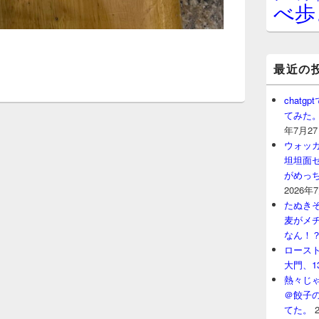
べ歩
最近の
chat
てみた
年7月2
ウォッ
坦坦面セ
がめっ
2026年
たぬきそ
麦がメ
なん！
ロースト
大門、1
熱々じゃ
＠餃子
てた。