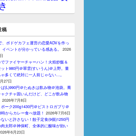
き
投稿
gptで、ボドゲカフェ運営の恋愛ADVを作っ
。 イベントが分かっている感ある。
2026
7日
カでファイヤーチャーハン！火焰炒飯＆
ット980円＠翠雲(すいうん)＠上野。量
ちゃ多くて絶対に一人前じゃない…。
7月27日
ば(L)990円＠たぬきは飲み物＠池袋。蕎
チャクチャ固いんだけど、どこが飲み物
？
2026年7月8日
ポーク200g1430円＠ビストロガブリ＠
3時からカレー食べ放題！
2026年7月6日
ないと許さない！餃子定食(9個)1250円
の肉太郎＠神保町、全体的に酸味が効い
2026年6月23日