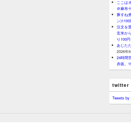
ここはオ
＠麻布
豚すね
ン)11
注文を
玄米から
り100
あじたた
2026年
24時
赤坂。1
twitter
Tweets by