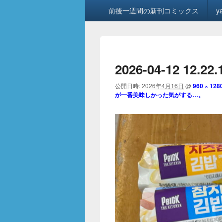
メ
前後一週間の新刊コミックス
y
イ
ン
メ
ニ
ュ
2026-04-12 12.22.
ー
公開日時:
2026年4月16日
@
960 × 128
が一番美味しかった気がする…。