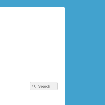
検
検
索:
索