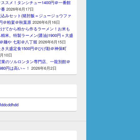
ススメ！タンシチュー1400円＠一番館
十番
2026年6月17日
煮込みセット(猪肘飯＝ジュージョウファ
00円＠柏宴＠秋葉原
2026年6月16日
受けてから粉から作るラーメン！お米も
精米。特製ラーメン(醤油)1900円＋大盛
円＠麺や 七彩＠八丁堀
2026年6月15日
き大盛定食1500円＠ひげ勘＠神保町
6月10日
間営業のソルロンタン専門店、一龍別館＠
980円は高い～！
2026年6月2日
 fddcddhdd