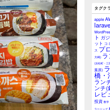
バ
ー
タグク
ウ
ィ
A
apple
ジ
larave
ェ
ッ
WordPre
ト
ト
ガジ
エ
ット
リ
コ
プ
ア
ス
ラ
大崎)
(浜松町・三
葉原)
橋・
ランチ
ンチ(
レビ
投資
数学
ラーニング