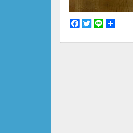
F
T
Li
共
a
wi
n
有
c
tt
e
e
er
b
o
o
k