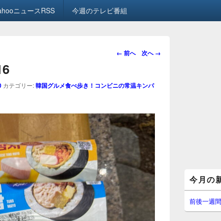
ahooニュースRSS
今週のテレビ番組
画
← 前へ
次へ →
像
16
ナ
ビ
0
カテゴリー:
韓国グルメ食べ歩き！コンビニの常温キンパ
ゲ
ー
シ
ョ
ン
メ
今月の
イ
ン
サ
前後一週
イ
ド