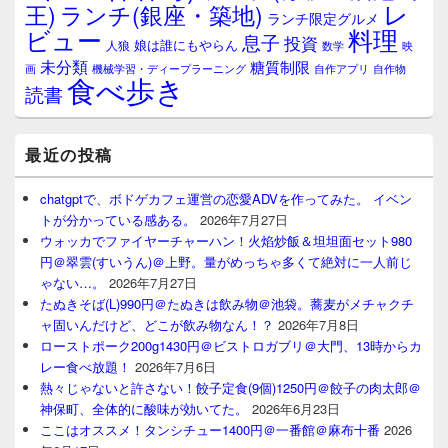
レ
王)
ランチ(銀座・築地)
ランチ限定グルメ
料理
ビュー
息子
投資
娘は誰にもやらん
人狼
数学
映
未分類
糖質制限
画
自作アプリ
自作物
機械学習・ディープラーニング
食べ歩き
読書
最近の投稿
chatgptで、ボドゲカフェ運営の恋愛ADVを作ってみた。 イベン
トが分かっている感ある。
2026年7月27日
ウォッカでファイヤーチャーハン！火焰炒飯＆坦坦面セット980
円＠翠雲(すいうん)＠上野。量がめっちゃ多くて絶対に一人前じ
ゃない…。
2026年7月27日
たぬきそば(L)990円＠たぬきは飲み物＠池袋。蕎麦がメチャクチ
ャ固いんだけど、どこが飲み物なん！？
2026年7月8日
ローストポーク200g1430円＠ビストロガブリ＠大門、13時からカ
レー食べ放題！
2026年7月6日
熱々じゃないと許さない！餃子定食(9個)1250円＠餃子の肉太郎＠
神保町、全体的に酸味が効いてた。
2026年6月23日
ここはオススメ！タンシチュー1400円＠一番館＠麻布十番
2026