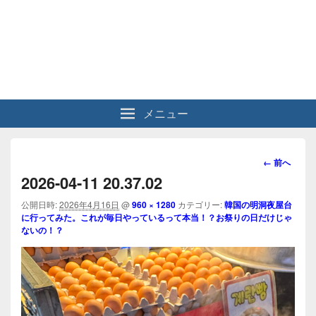
メニュー
画
← 前へ
像
2026-04-11 20.37.02
ナ
ビ
公開日時:
2026年4月16日
@
960 × 1280
カテゴリー:
韓国の明洞夜屋台
に行ってみた。これが毎日やっているって本当！？お祭りの日だけじゃ
ゲ
ないの！？
ー
シ
ョ
ン