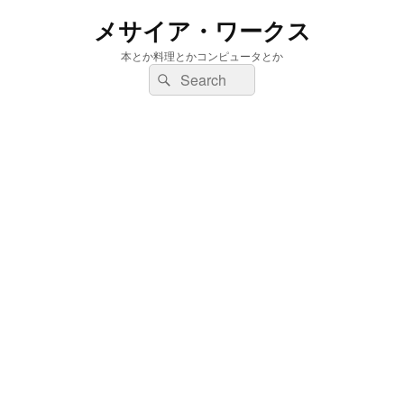
メサイア・ワークス
本とか料理とかコンピュータとか
検
検
索:
索