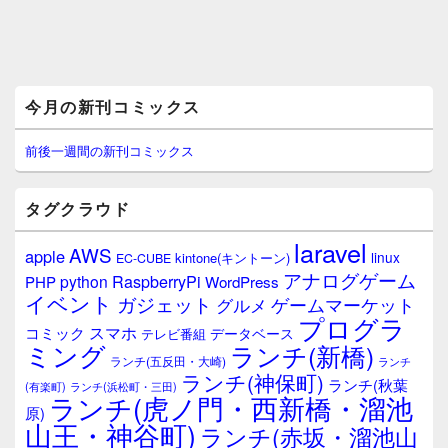
メ
今月の新刊コミックス
イ
ン
サ
前後一週間の新刊コミックス
イ
ド
バ
タグクラウド
ー
ウ
laravel
AWS
apple
ィ
linux
kintone(キントーン)
EC-CUBE
ジ
アナログゲーム
RaspberryPi
python
PHP
WordPress
ェ
イベント
ガジェット
ゲームマーケット
グルメ
ッ
プログラ
ト
スマホ
コミック
データベース
テレビ番組
エ
ミング
ランチ(新橋)
ランチ(五反田・大崎)
ランチ
リ
ランチ(神保町)
ア
ランチ(秋葉
(有楽町)
ランチ(浜松町・三田)
ランチ(虎ノ門・西新橋・溜池
原)
山王・神谷町)
ランチ(赤坂・溜池山