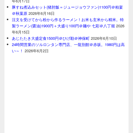
年6月17日
豚すね煮込みセット(猪肘飯＝ジュージョウファン)1100円＠柏宴
＠秋葉原
2026年6月16日
注文を受けてから粉から作るラーメン！お米も玄米から精米。特
製ラーメン(醤油)1900円＋大盛り100円＠麺や 七彩＠八丁堀
2026
年6月15日
あじたたき大盛定食1500円＠ひげ勘＠神保町
2026年6月10日
24時間営業のソルロンタン専門店、一龍別館＠赤坂。1980円は高
い～！
2026年6月2日