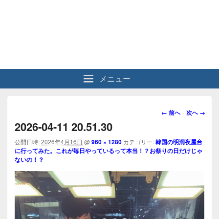
メニュー
画
← 前へ
次へ →
像
2026-04-11 20.51.30
ナ
ビ
公開日時:
2026年4月16日
@
960 × 1280
カテゴリー:
韓国の明洞夜屋台
に行ってみた。これが毎日やっているって本当！？お祭りの日だけじゃ
ゲ
ないの！？
ー
シ
ョ
ン