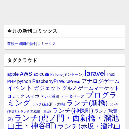
メ
今月の新刊コミックス
イ
ン
サ
前後一週間の新刊コミックス
イ
ド
バ
タグクラウド
ー
ウ
laravel
AWS
apple
ィ
linux
kintone(キントーン)
EC-CUBE
ジ
アナログゲーム
RaspberryPi
python
PHP
WordPress
ェ
イベント
ガジェット
ゲームマーケット
グルメ
ッ
プログラ
ト
スマホ
コミック
データベース
テレビ番組
エ
ミング
ランチ(新橋)
ランチ(五反田・大崎)
ランチ
リ
ランチ(神保町)
ア
ランチ(秋葉
(有楽町)
ランチ(浜松町・三田)
ランチ(虎ノ門・西新橋・溜池
原)
山王・神谷町)
ランチ(赤坂・溜池山