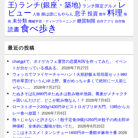
レ
王)
ランチ(銀座・築地)
ランチ限定グルメ
料理
ビュー
息子
投資
娘は誰にもやらん
人狼
数学
映
未分類
糖質制限
画
自作アプリ
自作物
機械学習・ディープラーニング
食べ歩き
読書
最近の投稿
chatgptで、ボドゲカフェ運営の恋愛ADVを作ってみた。 イベン
トが分かっている感ある。
2026年7月27日
ウォッカでファイヤーチャーハン！火焰炒飯＆坦坦面セット980
円＠翠雲(すいうん)＠上野。量がめっちゃ多くて絶対に一人前じ
ゃない…。
2026年7月27日
たぬきそば(L)990円＠たぬきは飲み物＠池袋。蕎麦がメチャクチ
ャ固いんだけど、どこが飲み物なん！？
2026年7月8日
ローストポーク200g1430円＠ビストロガブリ＠大門、13時からカ
レー食べ放題！
2026年7月6日
熱々じゃないと許さない！餃子定食(9個)1250円＠餃子の肉太郎＠
神保町、全体的に酸味が効いてた。
2026年6月23日
ここはオススメ！タンシチュー1400円＠一番館＠麻布十番
2026