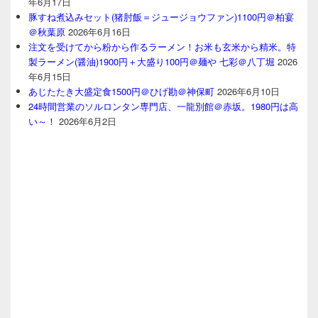
年6月17日
豚すね煮込みセット(猪肘飯＝ジュージョウファン)1100円＠柏宴
＠秋葉原
2026年6月16日
注文を受けてから粉から作るラーメン！お米も玄米から精米。特
製ラーメン(醤油)1900円＋大盛り100円＠麺や 七彩＠八丁堀
2026
年6月15日
あじたたき大盛定食1500円＠ひげ勘＠神保町
2026年6月10日
24時間営業のソルロンタン専門店、一龍別館＠赤坂。1980円は高
い～！
2026年6月2日