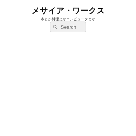
メサイア・ワークス
本とか料理とかコンピュータとか
検
検
索:
索