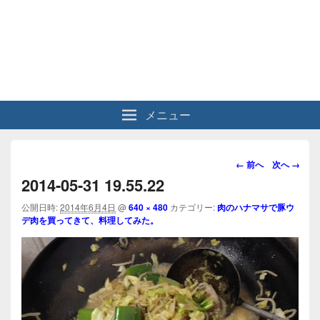
メニュー
画
← 前へ
次へ →
像
2014-05-31 19.55.22
ナ
ビ
公開日時:
2014年6月4日
@
640 × 480
カテゴリー:
肉のハナマサで豚ウ
デ肉を買ってきて、料理してみた。
ゲ
ー
シ
ョ
ン