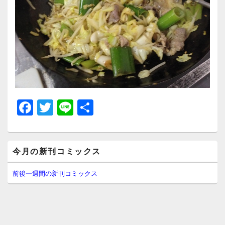
F
T
Li
共
a
wi
n
有
c
tt
e
メ
e
er
今月の新刊コミックス
イ
ン
b
サ
前後一週間の新刊コミックス
イ
o
ド
o
バ
ー
k
ウ