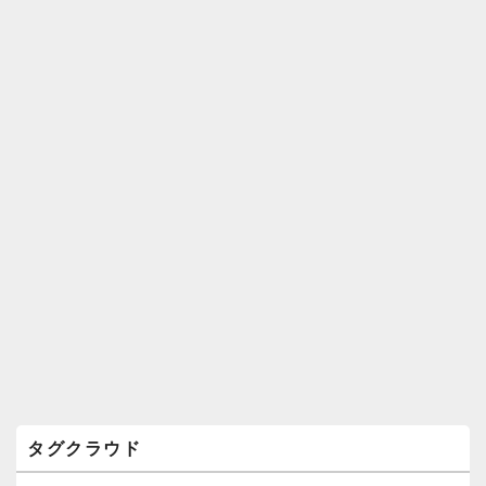
ィ
ジ
ェ
ッ
ト
エ
リ
ア
タグクラウド