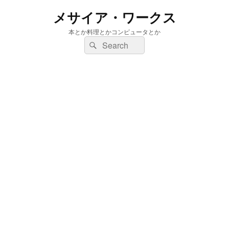
メサイア・ワークス
本とか料理とかコンピュータとか
検
検
索:
索