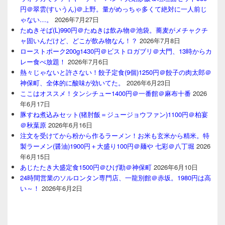
円＠翠雲(すいうん)＠上野。量がめっちゃ多くて絶対に一人前じ
ゃない…。
2026年7月27日
たぬきそば(L)990円＠たぬきは飲み物＠池袋。蕎麦がメチャクチ
ャ固いんだけど、どこが飲み物なん！？
2026年7月8日
ローストポーク200g1430円＠ビストロガブリ＠大門、13時からカ
レー食べ放題！
2026年7月6日
熱々じゃないと許さない！餃子定食(9個)1250円＠餃子の肉太郎＠
神保町、全体的に酸味が効いてた。
2026年6月23日
ここはオススメ！タンシチュー1400円＠一番館＠麻布十番
2026
年6月17日
豚すね煮込みセット(猪肘飯＝ジュージョウファン)1100円＠柏宴
＠秋葉原
2026年6月16日
注文を受けてから粉から作るラーメン！お米も玄米から精米。特
製ラーメン(醤油)1900円＋大盛り100円＠麺や 七彩＠八丁堀
2026
年6月15日
あじたたき大盛定食1500円＠ひげ勘＠神保町
2026年6月10日
24時間営業のソルロンタン専門店、一龍別館＠赤坂。1980円は高
い～！
2026年6月2日