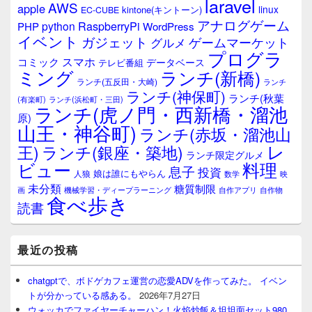
laravel
AWS
apple
linux
kintone(キントーン)
EC-CUBE
アナログゲーム
RaspberryPi
python
PHP
WordPress
イベント
ガジェット
ゲームマーケット
グルメ
プログラ
スマホ
コミック
データベース
テレビ番組
ミング
ランチ(新橋)
ランチ(五反田・大崎)
ランチ
ランチ(神保町)
ランチ(秋葉
(有楽町)
ランチ(浜松町・三田)
ランチ(虎ノ門・西新橋・溜池
原)
山王・神谷町)
ランチ(赤坂・溜池山
レ
王)
ランチ(銀座・築地)
ランチ限定グルメ
料理
ビュー
息子
投資
娘は誰にもやらん
人狼
数学
映
未分類
糖質制限
画
自作アプリ
自作物
機械学習・ディープラーニング
食べ歩き
読書
最近の投稿
chatgptで、ボドゲカフェ運営の恋愛ADVを作ってみた。 イベン
トが分かっている感ある。
2026年7月27日
ウォッカでファイヤーチャーハン！火焰炒飯＆坦坦面セット980