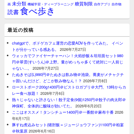
未分類
糖質制限
画
自作アプリ
自作物
機械学習・ディープラーニング
食べ歩き
読書
最近の投稿
chatgptで、ボドゲカフェ運営の恋愛ADVを作ってみた。 イベン
トが分かっている感ある。
2026年7月27日
ウォッカでファイヤーチャーハン！火焰炒飯＆坦坦面セット980
円＠翠雲(すいうん)＠上野。量がめっちゃ多くて絶対に一人前じ
ゃない…。
2026年7月27日
たぬきそば(L)990円＠たぬきは飲み物＠池袋。蕎麦がメチャクチ
ャ固いんだけど、どこが飲み物なん！？
2026年7月8日
ローストポーク200g1430円＠ビストロガブリ＠大門、13時からカ
レー食べ放題！
2026年7月6日
熱々じゃないと許さない！餃子定食(9個)1250円＠餃子の肉太郎＠
神保町、全体的に酸味が効いてた。
2026年6月23日
ここはオススメ！タンシチュー1400円＠一番館＠麻布十番
2026
年6月17日
豚すね煮込みセット(猪肘飯＝ジュージョウファン)1100円＠柏宴
＠秋葉原
2026年6月16日