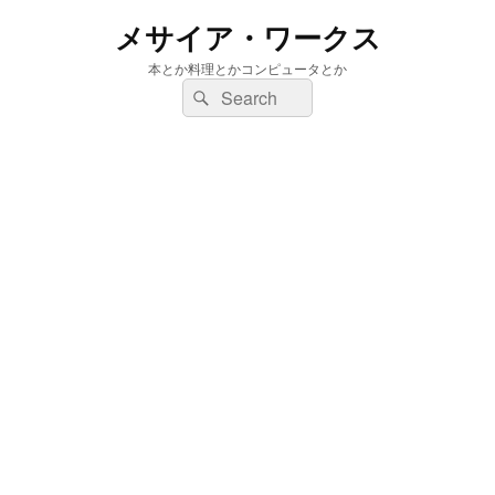
メサイア・ワークス
本とか料理とかコンピュータとか
検
検
索:
索