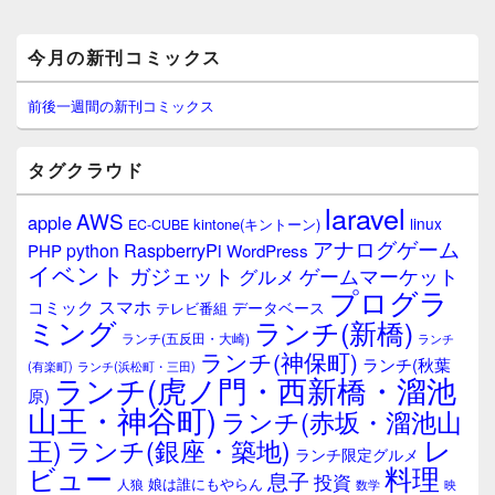
メ
今月の新刊コミックス
イ
ン
サ
前後一週間の新刊コミックス
イ
ド
バ
タグクラウド
ー
ウ
laravel
AWS
apple
ィ
linux
kintone(キントーン)
EC-CUBE
ジ
アナログゲーム
RaspberryPi
python
PHP
WordPress
ェ
イベント
ガジェット
ゲームマーケット
グルメ
ッ
プログラ
ト
スマホ
コミック
データベース
テレビ番組
エ
ミング
ランチ(新橋)
ランチ(五反田・大崎)
ランチ
リ
ランチ(神保町)
ア
ランチ(秋葉
(有楽町)
ランチ(浜松町・三田)
ランチ(虎ノ門・西新橋・溜池
原)
山王・神谷町)
ランチ(赤坂・溜池山
レ
王)
ランチ(銀座・築地)
ランチ限定グルメ
料理
ビュー
息子
投資
娘は誰にもやらん
人狼
数学
映