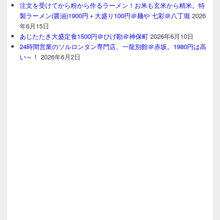
注文を受けてから粉から作るラーメン！お米も玄米から精米。特
製ラーメン(醤油)1900円＋大盛り100円＠麺や 七彩＠八丁堀
2026
年6月15日
あじたたき大盛定食1500円＠ひげ勘＠神保町
2026年6月10日
24時間営業のソルロンタン専門店、一龍別館＠赤坂。1980円は高
い～！
2026年6月2日