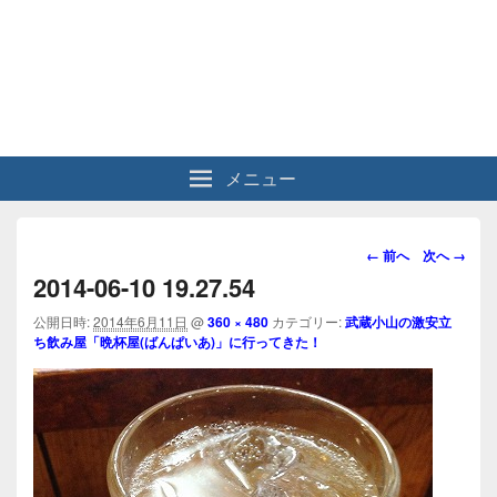
メニュー
画
← 前へ
次へ →
像
2014-06-10 19.27.54
ナ
ビ
公開日時:
2014年6月11日
@
360 × 480
カテゴリー:
武蔵小山の激安立
ち飲み屋「晩杯屋(ばんぱいあ)」に行ってきた！
ゲ
ー
シ
ョ
ン