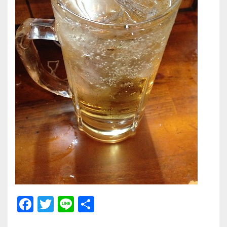
F
T
Li
共
a
wi
n
有