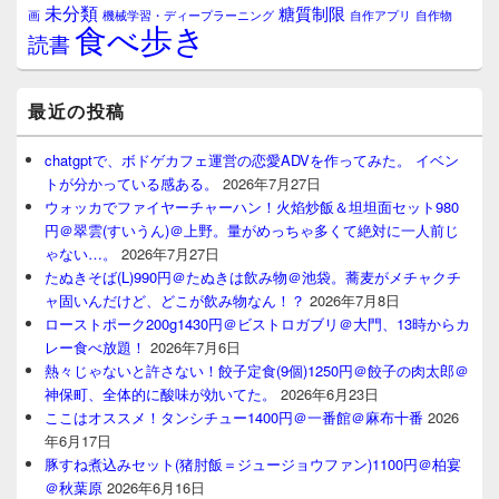
未分類
糖質制限
画
自作アプリ
自作物
機械学習・ディープラーニング
食べ歩き
読書
最近の投稿
chatgptで、ボドゲカフェ運営の恋愛ADVを作ってみた。 イベン
トが分かっている感ある。
2026年7月27日
ウォッカでファイヤーチャーハン！火焰炒飯＆坦坦面セット980
円＠翠雲(すいうん)＠上野。量がめっちゃ多くて絶対に一人前じ
ゃない…。
2026年7月27日
たぬきそば(L)990円＠たぬきは飲み物＠池袋。蕎麦がメチャクチ
ャ固いんだけど、どこが飲み物なん！？
2026年7月8日
ローストポーク200g1430円＠ビストロガブリ＠大門、13時からカ
レー食べ放題！
2026年7月6日
熱々じゃないと許さない！餃子定食(9個)1250円＠餃子の肉太郎＠
神保町、全体的に酸味が効いてた。
2026年6月23日
ここはオススメ！タンシチュー1400円＠一番館＠麻布十番
2026
年6月17日
豚すね煮込みセット(猪肘飯＝ジュージョウファン)1100円＠柏宴
＠秋葉原
2026年6月16日