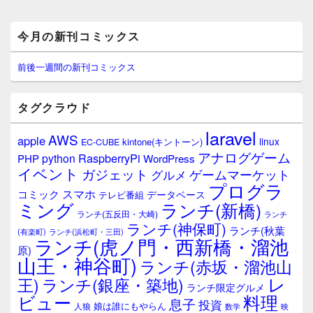
メ
今月の新刊コミックス
イ
ン
サ
前後一週間の新刊コミックス
イ
ド
バ
タグクラウド
ー
ウ
laravel
AWS
apple
ィ
linux
kintone(キントーン)
EC-CUBE
ジ
アナログゲーム
RaspberryPi
python
PHP
WordPress
ェ
イベント
ガジェット
ゲームマーケット
グルメ
ッ
プログラ
ト
スマホ
コミック
データベース
テレビ番組
エ
ミング
ランチ(新橋)
ランチ(五反田・大崎)
ランチ
リ
ランチ(神保町)
ア
ランチ(秋葉
(有楽町)
ランチ(浜松町・三田)
ランチ(虎ノ門・西新橋・溜池
原)
山王・神谷町)
ランチ(赤坂・溜池山
レ
王)
ランチ(銀座・築地)
ランチ限定グルメ
料理
ビュー
息子
投資
娘は誰にもやらん
人狼
数学
映