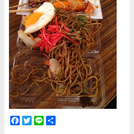
F
T
Li
共
a
wi
n
有