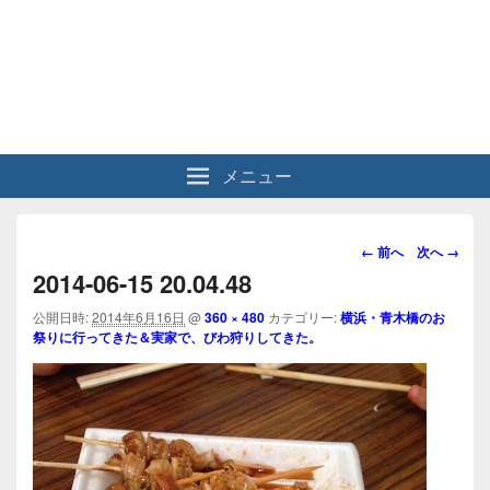
メニュー
画
← 前へ
次へ →
像
2014-06-15 20.04.48
ナ
ビ
公開日時:
2014年6月16日
@
360 × 480
カテゴリー:
横浜・青木橋のお
祭りに行ってきた＆実家で、びわ狩りしてきた。
ゲ
ー
シ
ョ
ン