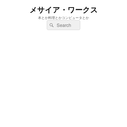
メサイア・ワークス
本とか料理とかコンピュータとか
検
検
索:
索