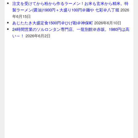
注文を受けてから粉から作るラーメン！お米も玄米から精米。特
製ラーメン(醤油)1900円＋大盛り100円＠麺や 七彩＠八丁堀
2026
年6月15日
あじたたき大盛定食1500円＠ひげ勘＠神保町
2026年6月10日
24時間営業のソルロンタン専門店、一龍別館＠赤坂。1980円は高
い～！
2026年6月2日