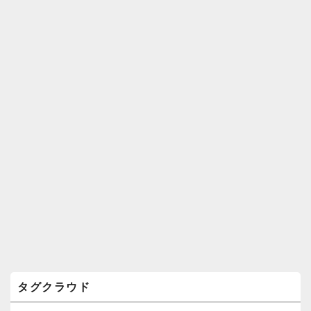
ィ
ジ
ェ
ッ
ト
エ
リ
ア
タグクラウド