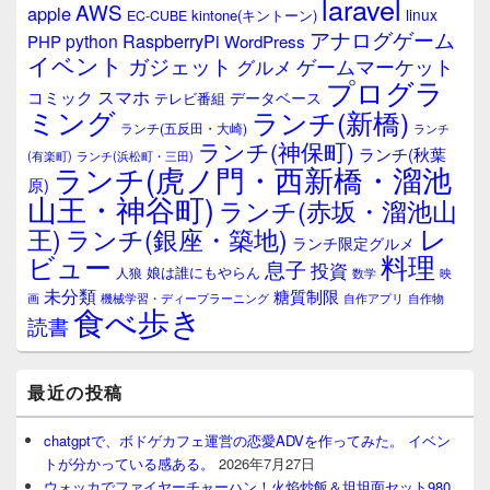
laravel
AWS
apple
linux
kintone(キントーン)
EC-CUBE
アナログゲーム
RaspberryPi
python
PHP
WordPress
イベント
ガジェット
ゲームマーケット
グルメ
プログラ
スマホ
コミック
データベース
テレビ番組
ミング
ランチ(新橋)
ランチ(五反田・大崎)
ランチ
ランチ(神保町)
ランチ(秋葉
(有楽町)
ランチ(浜松町・三田)
ランチ(虎ノ門・西新橋・溜池
原)
山王・神谷町)
ランチ(赤坂・溜池山
レ
王)
ランチ(銀座・築地)
ランチ限定グルメ
料理
ビュー
息子
投資
娘は誰にもやらん
人狼
数学
映
未分類
糖質制限
画
自作アプリ
自作物
機械学習・ディープラーニング
食べ歩き
読書
最近の投稿
chatgptで、ボドゲカフェ運営の恋愛ADVを作ってみた。 イベン
トが分かっている感ある。
2026年7月27日
ウォッカでファイヤーチャーハン！火焰炒飯＆坦坦面セット980