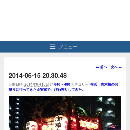
メニュー
画
← 前へ
次へ →
像
2014-06-15 20.30.48
ナ
ビ
公開日時:
2014年6月16日
@
640 × 480
カテゴリー:
横浜・青木橋のお
祭りに行ってきた＆実家で、びわ狩りしてきた。
ゲ
ー
シ
ョ
ン