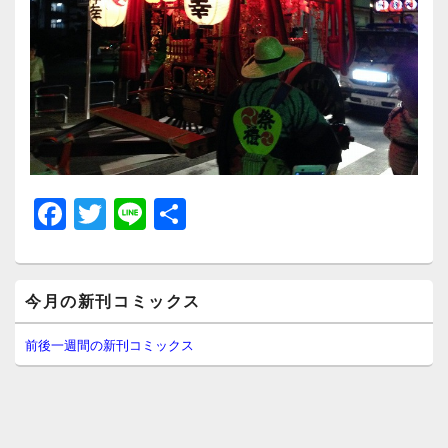
F
T
Li
共
a
wi
n
有
c
tt
e
メ
e
er
今月の新刊コミックス
イ
ン
b
サ
前後一週間の新刊コミックス
イ
o
ド
o
バ
ー
k
ウ