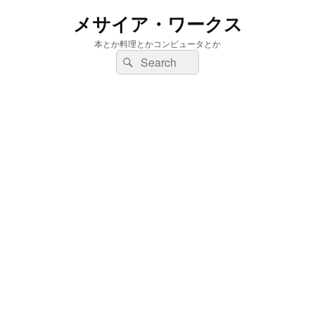
メサイア・ワークス
本とか料理とかコンピュータとか
検
検
索:
索