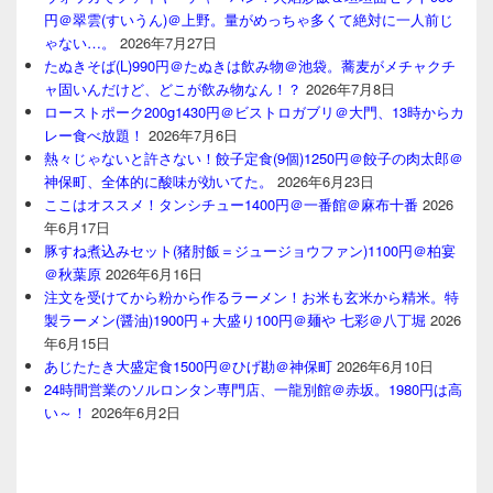
円＠翠雲(すいうん)＠上野。量がめっちゃ多くて絶対に一人前じ
ゃない…。
2026年7月27日
たぬきそば(L)990円＠たぬきは飲み物＠池袋。蕎麦がメチャクチ
ャ固いんだけど、どこが飲み物なん！？
2026年7月8日
ローストポーク200g1430円＠ビストロガブリ＠大門、13時からカ
レー食べ放題！
2026年7月6日
熱々じゃないと許さない！餃子定食(9個)1250円＠餃子の肉太郎＠
神保町、全体的に酸味が効いてた。
2026年6月23日
ここはオススメ！タンシチュー1400円＠一番館＠麻布十番
2026
年6月17日
豚すね煮込みセット(猪肘飯＝ジュージョウファン)1100円＠柏宴
＠秋葉原
2026年6月16日
注文を受けてから粉から作るラーメン！お米も玄米から精米。特
製ラーメン(醤油)1900円＋大盛り100円＠麺や 七彩＠八丁堀
2026
年6月15日
あじたたき大盛定食1500円＠ひげ勘＠神保町
2026年6月10日
24時間営業のソルロンタン専門店、一龍別館＠赤坂。1980円は高
い～！
2026年6月2日