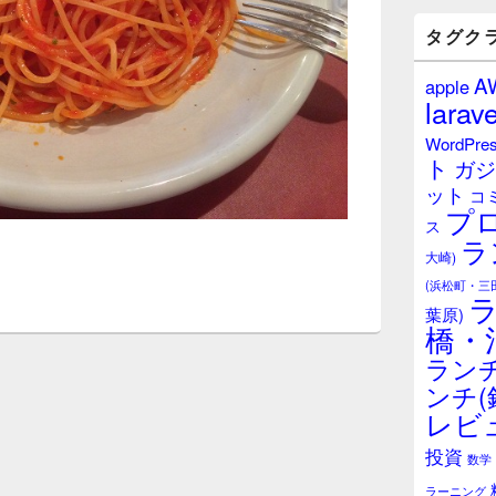
バ
ー
タグク
ウ
ィ
A
apple
ジ
larave
ェ
ッ
WordPre
ト
ト
ガジ
エ
ット
リ
コ
プ
ア
ス
ラ
大崎)
(浜松町・三
葉原)
橋・
ランチ
ンチ(
レビ
投資
数学
ラーニング