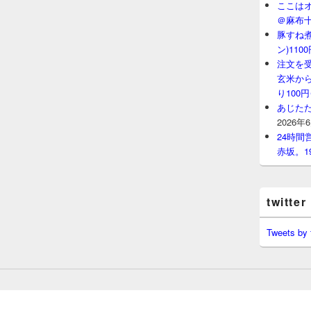
ここはオ
＠麻布
豚すね
ン)11
注文を
玄米から
り100
あじたた
2026年
24時
赤坂。1
twitter
Tweets by