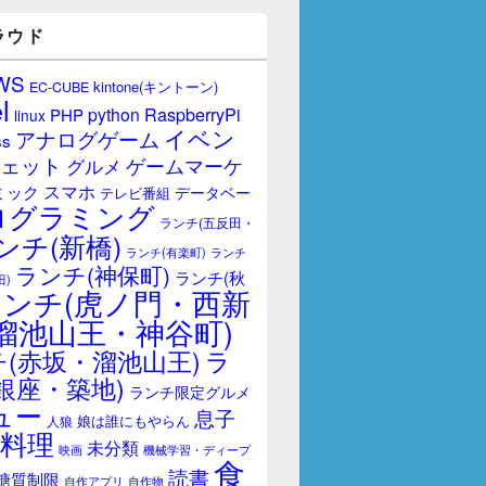
ラウド
WS
kintone(キントーン)
EC-CUBE
l
RaspberryPi
python
PHP
linux
イベン
アナログゲーム
ss
ェット
ゲームマーケ
グルメ
スマホ
ミック
データベー
テレビ番組
ログラミング
ランチ(五反田・
ンチ(新橋)
ランチ(有楽町)
ランチ
ランチ(神保町)
ランチ(秋
田)
ランチ(虎ノ門・西新
溜池山王・神谷町)
(赤坂・溜池山王)
ラ
銀座・築地)
ランチ限定グルメ
ュー
息子
娘は誰にもやらん
人狼
料理
未分類
映画
機械学習・ディープ
食
読書
糖質制限
自作アプリ
自作物