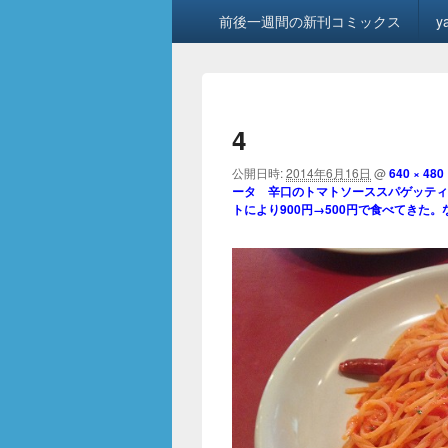
メ
前後一週間の新刊コミックス
y
イ
ン
メ
ニ
ュ
4
ー
公開日時:
2014年6月16日
@
640 × 480
ータ 辛口のトマトソーススパゲッティ
トにより900円→500円で食べてきた