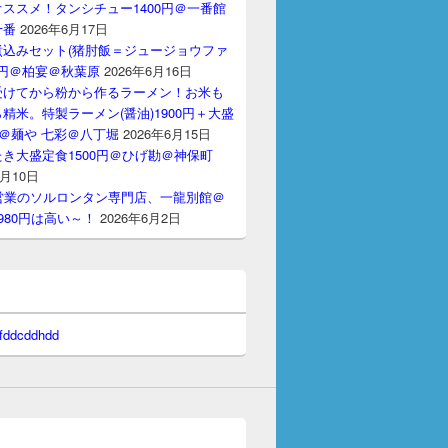
ススメ！タンシチュー1400円＠一番館
十番
2026年6月17日
煮込みセット(猪肘飯＝ジュージョウファ
00円＠柏宴＠秋葉原
2026年6月16日
受けてから粉から作るラーメン！お米も
精米。特製ラーメン(醤油)1900円＋大盛
円＠麺や 七彩＠八丁堀
2026年6月15日
き大盛定食1500円＠ひげ勘＠神保町
6月10日
間営業のソルロンタン専門店、一龍別館＠
980円は高い～！
2026年6月2日
 fddcddhdd