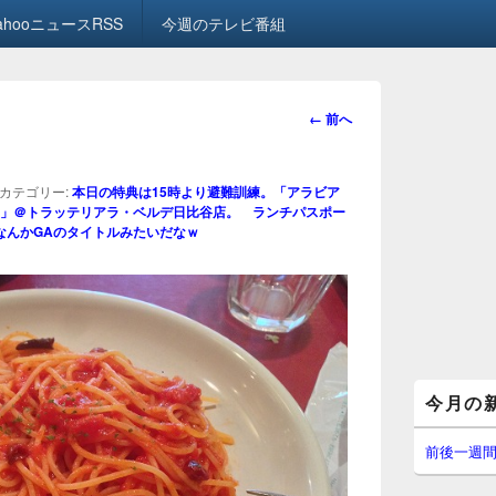
ahooニュースRSS
今週のテレビ番組
画
← 前へ
像
ナ
ビ
カテゴリー:
本日の特典は15時より避難訓練。「アラビア
ゲ
」＠トラッテリアラ・ベルデ日比谷店。 ランチパスポー
。なんかGAのタイトルみたいだなｗ
ー
シ
ョ
ン
メ
今月の
イ
ン
サ
前後一週
イ
ド