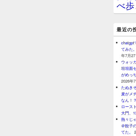
べ歩
最近の
chat
てみた
年7月2
ウォッ
坦坦面セ
がめっ
2026年
たぬきそ
麦がメ
なん！
ロースト
大門、1
熱々じゃ
＠餃子
てた。