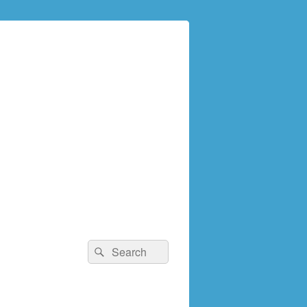
検
検
索:
索