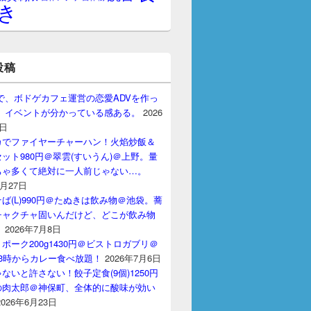
き
投稿
gptで、ボドゲカフェ運営の恋愛ADVを作っ
。 イベントが分かっている感ある。
2026
7日
カでファイヤーチャーハン！火焰炒飯＆
ット980円＠翠雲(すいうん)＠上野。量
ちゃ多くて絶対に一人前じゃない…。
7月27日
ば(L)990円＠たぬきは飲み物＠池袋。蕎
チャクチャ固いんだけど、どこが飲み物
？
2026年7月8日
ポーク200g1430円＠ビストロガブリ＠
3時からカレー食べ放題！
2026年7月6日
ないと許さない！餃子定食(9個)1250円
の肉太郎＠神保町、全体的に酸味が効い
2026年6月23日