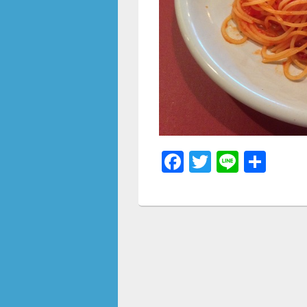
F
T
Li
共
a
wi
n
有
c
tt
e
e
er
b
o
o