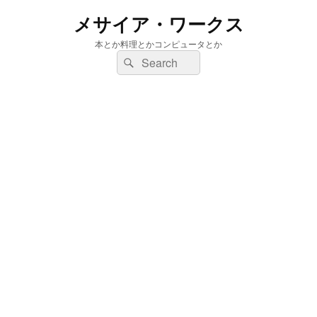
メサイア・ワークス
本とか料理とかコンピュータとか
検
検
索:
索