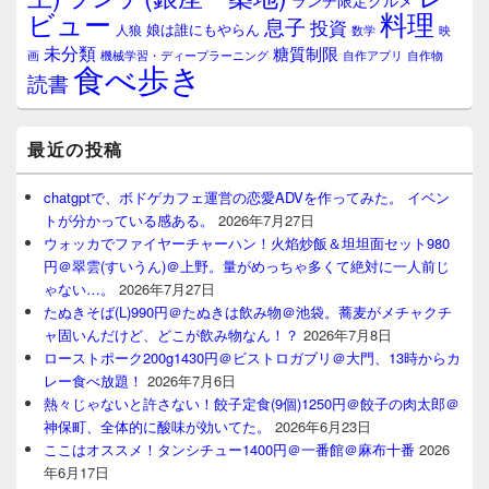
ランチ限定グルメ
料理
ビュー
息子
投資
娘は誰にもやらん
人狼
数学
映
未分類
糖質制限
画
自作アプリ
自作物
機械学習・ディープラーニング
食べ歩き
読書
最近の投稿
chatgptで、ボドゲカフェ運営の恋愛ADVを作ってみた。 イベン
トが分かっている感ある。
2026年7月27日
ウォッカでファイヤーチャーハン！火焰炒飯＆坦坦面セット980
円＠翠雲(すいうん)＠上野。量がめっちゃ多くて絶対に一人前じ
ゃない…。
2026年7月27日
たぬきそば(L)990円＠たぬきは飲み物＠池袋。蕎麦がメチャクチ
ャ固いんだけど、どこが飲み物なん！？
2026年7月8日
ローストポーク200g1430円＠ビストロガブリ＠大門、13時からカ
レー食べ放題！
2026年7月6日
熱々じゃないと許さない！餃子定食(9個)1250円＠餃子の肉太郎＠
神保町、全体的に酸味が効いてた。
2026年6月23日
ここはオススメ！タンシチュー1400円＠一番館＠麻布十番
2026
年6月17日