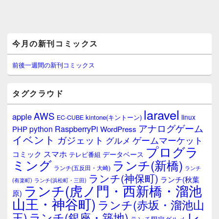
メ
今月の新刊コミックス
イ
ン
サ
前後一週間の新刊コミックス
イ
ド
バ
タグクラウド
ー
ウ
laravel
AWS
apple
ィ
linux
kintone(キントーン)
EC-CUBE
ジ
アナログゲーム
RaspberryPi
python
PHP
WordPress
ェ
イベント
ガジェット
ゲームマーケット
グルメ
ッ
プログラ
ト
スマホ
コミック
データベース
テレビ番組
エ
ミング
ランチ(新橋)
ランチ(五反田・大崎)
ランチ
リ
ランチ(神保町)
ア
ランチ(秋葉
(有楽町)
ランチ(浜松町・三田)
ランチ(虎ノ門・西新橋・溜池
原)
山王・神谷町)
ランチ(赤坂・溜池山
レ
王)
ランチ(銀座・築地)