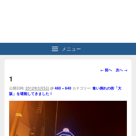
メニュー
画
← 前へ
次へ →
像
1
ナ
ビ
公開日時:
2012年3月5日
@
480 × 640
カテゴリー:
食い倒れの街「大
阪」を堪能してきました！
ゲ
ー
シ
ョ
ン