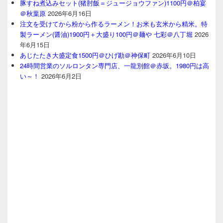
豚すね煮込みセット(猪肘飯＝ジュージョウファン)1100円＠柏宴
＠秋葉原
2026年6月16日
注文を受けてから粉から作るラーメン！お米も玄米から精米。特
製ラーメン(醤油)1900円＋大盛り100円＠麺や 七彩＠八丁堀
2026
年6月15日
あじたたき大盛定食1500円＠ひげ勘＠神保町
2026年6月10日
24時間営業のソルロンタン専門店、一龍別館＠赤坂。1980円は高
い～！
2026年6月2日