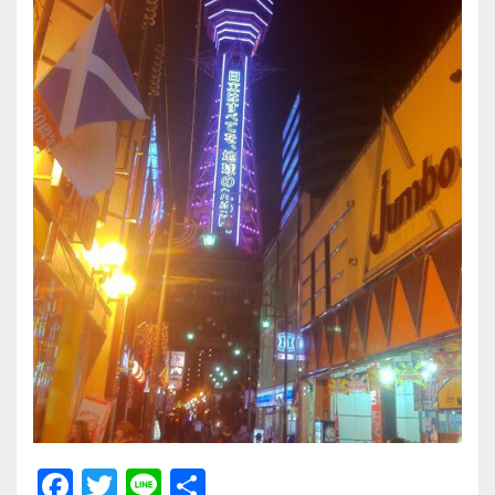
F
T
Li
共