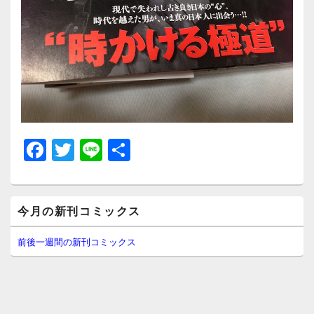
F
T
Li
共
a
wi
n
有
c
tt
e
メ
e
er
今月の新刊コミックス
イ
ン
b
サ
前後一週間の新刊コミックス
イ
o
ド
o
バ
ー
k
ウ