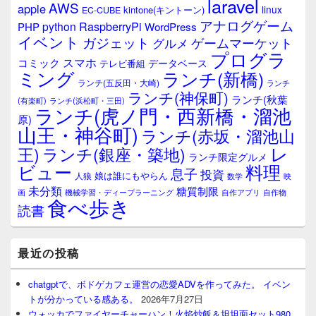
laravel
AWS
apple
linux
kintone(キントーン)
EC-CUBE
アナログゲーム
RaspberryPi
python
PHP
WordPress
イベント
ガジェット
ゲームマーケット
グルメ
プログラ
スマホ
コミック
データベース
テレビ番組
ミング
ランチ(新橋)
ランチ(五反田・大崎)
ランチ
ランチ(神保町)
ランチ(秋葉
(有楽町)
ランチ(浜松町・三田)
ランチ(虎ノ門・西新橋・溜池
原)
山王・神谷町)
ランチ(赤坂・溜池山
レ
王)
ランチ(銀座・築地)
ランチ限定グルメ
料理
ビュー
息子
投資
娘は誰にもやらん
人狼
数学
映
未分類
糖質制限
画
自作アプリ
自作物
機械学習・ディープラーニング
食べ歩き
読書
最近の投稿
chatgptで、ボドゲカフェ運営の恋愛ADVを作ってみた。 イベン
トが分かっている感ある。
2026年7月27日
ウォッカでファイヤーチャーハン！火焰炒飯＆坦坦面セット980