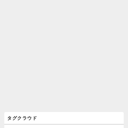
ィ
ジ
ェ
ッ
ト
エ
リ
ア
タグクラウド