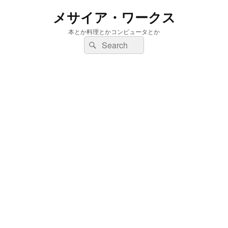
メサイア・ワークス
本とか料理とかコンピュータとか
検
検
索:
索