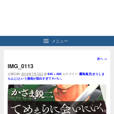
メニュー
画
次へ →
像
IMG_0113
ナ
ビ
公開日時:
2014年7月12日
@
640 × 480
カテゴリー:
霧島嵐児(きりしま
らんじ)という漫画が面白すぎてヤバい。
ゲ
ー
シ
ョ
ン