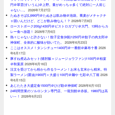
円＠翠雲(すいうん)＠上野。量がめっちゃ多くて絶対に一人前じ
ゃない…。
2026年7月27日
たぬきそば(L)990円＠たぬきは飲み物＠池袋。蕎麦がメチャクチ
ャ固いんだけど、どこが飲み物なん！？
2026年7月8日
ローストポーク200g1430円＠ビストロガブリ＠大門、13時からカ
レー食べ放題！
2026年7月6日
熱々じゃないと許さない！餃子定食(9個)1250円＠餃子の肉太郎＠
神保町、全体的に酸味が効いてた。
2026年6月23日
ここはオススメ！タンシチュー1400円＠一番館＠麻布十番
2026
年6月17日
豚すね煮込みセット(猪肘飯＝ジュージョウファン)1100円＠柏宴
＠秋葉原
2026年6月16日
注文を受けてから粉から作るラーメン！お米も玄米から精米。特
製ラーメン(醤油)1900円＋大盛り100円＠麺や 七彩＠八丁堀
2026
年6月15日
あじたたき大盛定食1500円＠ひげ勘＠神保町
2026年6月10日
24時間営業のソルロンタン専門店、一龍別館＠赤坂。1980円は高
い～！
2026年6月2日